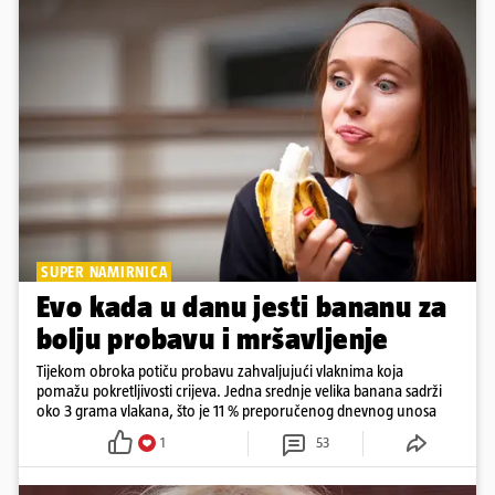
SUPER NAMIRNICA
Evo kada u danu jesti bananu za
bolju probavu i mršavljenje
Tijekom obroka potiču probavu zahvaljujući vlaknima koja
pomažu pokretljivosti crijeva. Jedna srednje velika banana sadrži
oko 3 grama vlakana, što je 11 % preporučenog dnevnog unosa
1
53