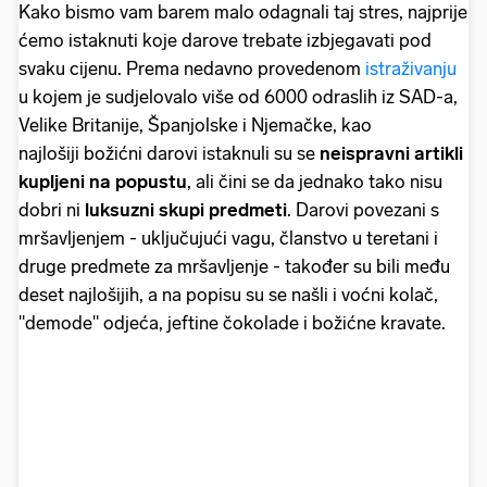
Kako bismo vam barem malo odagnali taj stres, najprije
ćemo istaknuti koje darove trebate izbjegavati pod
svaku cijenu. Prema nedavno provedenom
istraživanju
u kojem je sudjelovalo više od 6000 odraslih iz SAD-a,
Velike Britanije, Španjolske i Njemačke, kao
najlošiji božićni darovi istaknuli su se
neispravni artikli
kupljeni na popustu
, ali čini se da jednako tako nisu
dobri ni
luksuzni skupi predmeti
. Darovi povezani s
mršavljenjem - uključujući vagu, članstvo u teretani i
druge predmete za mršavljenje - također su bili među
deset najlošijih, a na popisu su se našli i voćni kolač,
"demode" odjeća, jeftine čokolade i božićne kravate.