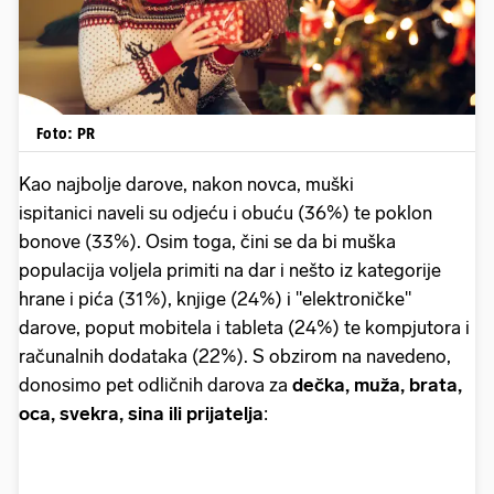
Foto: PR
Kao najbolje darove, nakon novca, muški
ispitanici naveli su odjeću i obuću (36%) te poklon
bonove (33%). Osim toga, čini se da bi muška
populacija voljela primiti na dar i nešto iz kategorije
hrane i pića (31%), knjige (24%) i "elektroničke"
darove, poput mobitela i tableta (24%) te kompjutora i
računalnih dodataka (22%). S obzirom na navedeno,
donosimo pet odličnih darova za
dečka, muža, brata,
oca, svekra, sina ili prijatelja
: