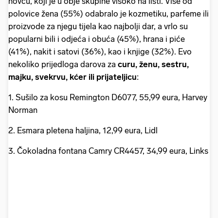
novcu, koji je u obje skupine visoko na listi. Više od
polovice žena (55%) odabralo je kozmetiku, parfeme ili
proizvode za njegu tijela kao najbolji dar, a vrlo su
popularni bili i odjeća i obuća (45%), hrana i piće
(41%), nakit i satovi (36%), kao i knjige (32%). Evo
nekoliko prijedloga darova za
curu, ženu, sestru,
majku, svekrvu, kćer ili prijateljicu
:
1. Sušilo za kosu Remington D6077, 55,99 eura, Harvey
Norman
2. Esmara pletena haljina, 12,99 eura, Lidl
3. Čokoladna fontana Camry CR4457, 34,99 eura, Links