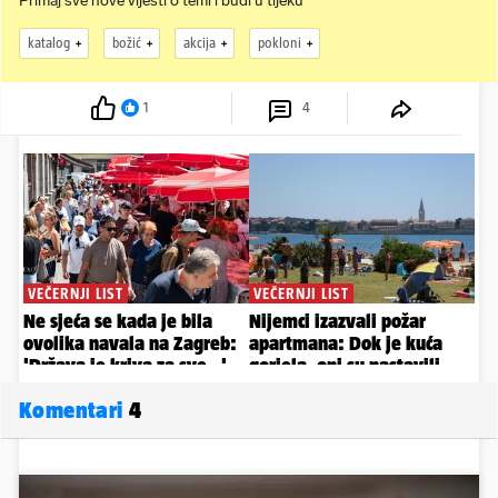
Primaj sve nove vijesti o temi i budi u tijeku
katalog
božić
akcija
pokloni
1
4
Komentari
4