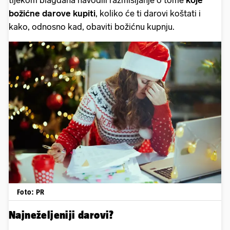
tijekom blagdana navodili razmišljanje o tome
koje
božićne darove kupiti
, koliko će ti darovi koštati i
kako, odnosno kad, obaviti božićnu kupnju.
Foto: PR
Najneželjeniji darovi?