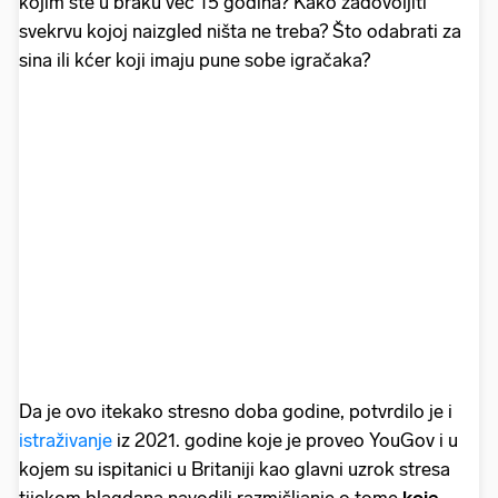
kojim ste u braku već 15 godina? Kako zadovoljiti
svekrvu kojoj naizgled ništa ne treba? Što odabrati za
sina ili kćer koji imaju pune sobe igračaka?
Da je ovo itekako stresno doba godine, potvrdilo je i
istraživanje
iz 2021. godine koje je proveo YouGov i u
kojem su ispitanici u Britaniji kao glavni uzrok stresa