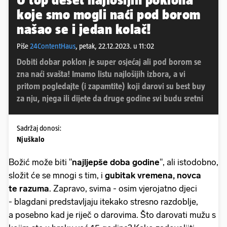
koje smo mogli naći pod borom
našao se i jedan kolač!
Piše
24ContentHaus
,
petak, 22.12.2023. u 11:02
Dobiti dobar poklon je super osjećaj ali pod borom se
zna naći svašta! Imamo listu najlošijih izbora, a vi
pritom pogledajte (i zapamtite) koji darovi su best buy
za nju, njega ili dijete da druge godine svi budu sretni
Sadržaj donosi:
Njuškalo
Božić može biti "
najljepše doba godine
", ali istodobno,
složit će se mnogi s tim, i
gubitak vremena, novca
te razuma
. Zapravo, svima - osim vjerojatno djeci
- blagdani predstavljaju itekako stresno razdoblje,
a posebno kad je riječ o darovima. Što darovati mužu s