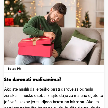
Foto: PR
Što darovati mališanima?
Ako ste mislili da je teško birati darove za odraslu
žensku ili mušku osobu, znajte da je za maleno dijete to
još veći izazov jer su
djeca brutalno iskrena
. Ako im
darujete nešto što im se ne sviđa, budite sigurni da će