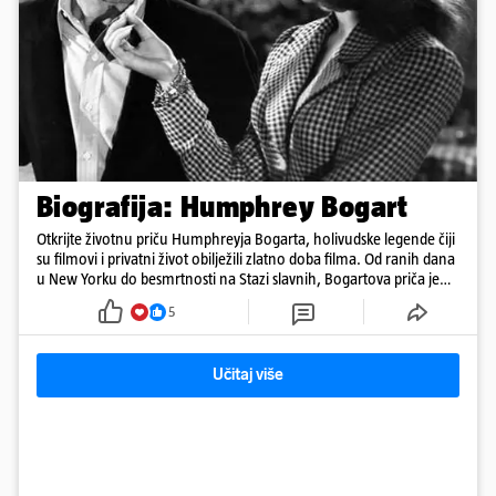
Biografija: Humphrey Bogart
Otkrijte životnu priču Humphreyja Bogarta, holivudske legende čiji
su filmovi i privatni život obilježili zlatno doba filma. Od ranih dana
u New Yorku do besmrtnosti na Stazi slavnih, Bogartova priča je
saga o borbi, ljubavi, buntovništvu i umjetnosti.
5
Učitaj više