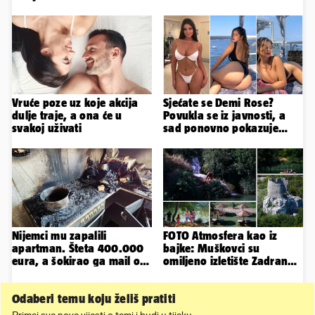
Vruće poze uz koje akcija
Sjećate se Demi Rose?
dulje traje, a ona će u
Povukla se iz javnosti, a
svakoj uživati
sad ponovno pokazuje
obline. Ovako izgleda
Nijemci mu zapalili
FOTO Atmosfera kao iz
apartman. Šteta 400.000
bajke: Muškovci su
eura, a šokirao ga mail od
omiljeno izletište Zadrana,
Bookinga
pogledajte zašto
Odaberi temu koju želiš pratiti