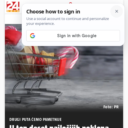
PRIJAVA
Native sadržaj
Komentari
4
Foto: PR
DRUGI PUTA ĆEMO PAMETNIJE
U top deset najlošijih poklona