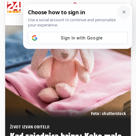
PRIJAVA
Native sadržaj
Komentari
0
Foto: shutterstock
ŽIVOT IZVAN OBITELJI
Kad zajednica brine: Kako male