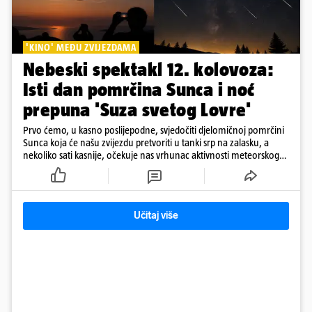
'KINO' MEĐU ZVIJEZDAMA
Nebeski spektakl 12. kolovoza:
Isti dan pomrčina Sunca i noć
prepuna 'Suza svetog Lovre'
Prvo ćemo, u kasno poslijepodne, svjedočiti djelomičnoj pomrčini
Sunca koja će našu zvijezdu pretvoriti u tanki srp na zalasku, a
nekoliko sati kasnije, očekuje nas vrhunac aktivnosti meteorskog
roja Perzeida
Učitaj više