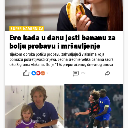
SUPER NAMIRNICA
Evo kada u danu jesti bananu za
bolju probavu i mršavljenje
Tijekom obroka potiču probavu zahvaljujući vlaknima koja
pomažu pokretljivosti crijeva. Jedna srednje velika banana sadrži
oko 3 grama vlakana, što je 11 % preporučenog dnevnog unosa
3
69