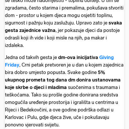
se teško može nadomjestiti - toplinu obitelji. U tim se
zgradama, često starima i premalima, pokušava stvoriti
dom - prostor u kojem djeca mogu osjetiti toplinu,
sigurnost i pažnju koju zaslužuju. Upravo zato je
svaka
gesta zajednice važna
, jer pokazuje djeci da postoje
odrasli koji ih vide i koji misle na njih, pa makar i
izdaleka.
Jedna od takvih gesta je
dm-ova inicijativa
Giving
Friday
, Crni petak pretvoren je u dan u kojem zajednica
bira dobro umjesto popusta. Svake godine
5%
ukupnog prometa tog dana dm donira ustanovama
koje skrbe o djeci i mladima
suočenima s traumama i
teškoćama. Tako su prošle godine donirana sredstva
omogućila uređenje prostorija i igrališta u centrima u
Rijeci i Bedekovčini, a ove godine podrška odlazi u
Karlovac i Pulu, gdje djeca žive, uče i pokušavaju
ponovno vjerovati svijetu.