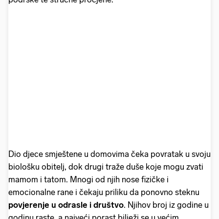
Dio djece smještene u domovima čeka povratak u svoju
biološku obitelj, dok drugi traže duše koje mogu zvati
mamom i tatom. Mnogi od njih nose fizičke i
emocionalne rane i čekaju priliku da ponovno steknu
povjerenje u odrasle i društvo
. Njihov broj iz godine u
godinu raste, a najveći porast bilježi se u većim