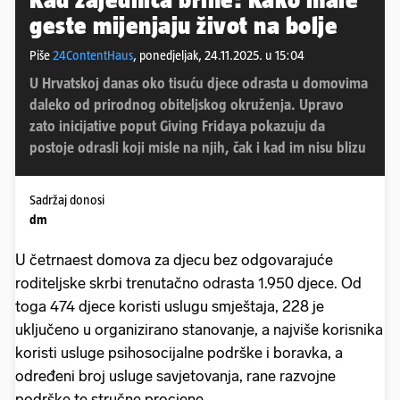
geste mijenjaju život na bolje
Piše
24ContentHaus
,
ponedjeljak, 24.11.2025. u 15:04
U Hrvatskoj danas oko tisuću djece odrasta u domovima
daleko od prirodnog obiteljskog okruženja. Upravo
zato inicijative poput Giving Fridaya pokazuju da
postoje odrasli koji misle na njih, čak i kad im nisu blizu
Sadržaj donosi
dm
U četrnaest domova za djecu bez odgovarajuće
roditeljske skrbi trenutačno odrasta 1.950 djece. Od
toga 474 djece koristi uslugu smještaja, 228 je
uključeno u organizirano stanovanje, a najviše korisnika
koristi usluge psihosocijalne podrške i boravka, a
određeni broj usluge savjetovanja, rane razvojne
podrške te stručne procjene.