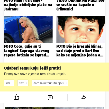
FOTO Hlad i uživanje -
VIDEO DRAMA NA PLAŽI Bor
najbolje obiteljske plaže na
se srušio na kupače u
Jadranu
Crikvenici
FOTO Coco, gdje su ti
FOTO Bio je krezubi klinac,
tangice? Supruga slavnog
sad staje pred oltar! Evo
repera fotkala se ispred
kako se mijenjao jedan od
auta i pokazala sve
najvećih...
Odaberi temu koju želiš pratiti
Primaj sve nove vijesti o temi i budi u tijeku
dm
skrb
dom za nezbrinutu djecu