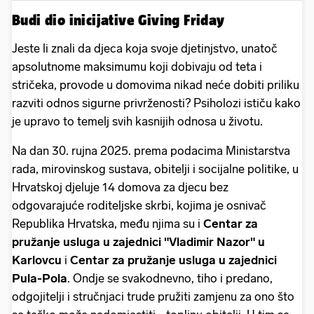
Budi dio inicijative Giving Friday
Jeste li znali da djeca koja svoje djetinjstvo, unatoč
apsolutnome maksimumu koji dobivaju od teta i
stričeka, provode u domovima nikad neće dobiti priliku
razviti odnos sigurne privrženosti? Psiholozi ističu kako
je upravo to temelj svih kasnijih odnosa u životu.
Na dan 30. rujna 2025. prema podacima Ministarstva
rada, mirovinskog sustava, obitelji i socijalne politike, u
Hrvatskoj djeluje 14 domova za djecu bez
odgovarajuće roditeljske skrbi, kojima je osnivač
Republika Hrvatska, među njima su i
Centar za
pružanje usluga u zajednici "Vladimir Nazor" u
Karlovcu
i
Centar za pružanje usluga u zajednici
Pula-Pola
. Ondje se svakodnevno, tiho i predano,
odgojitelji i stručnjaci trude pružiti zamjenu za ono što