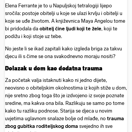
Elena Ferrante je to u Napuljskoj tetralogiji lijepo
sročila: postoje obitelji u koje se ulazi krvlju i obitelji u
koje se uđe životom. A književnica Maya Angelou tome
bi pridodala da
obitelj čine ljudi koji te žele
, koji te
podižu i koji stoje uz tebe.
No jeste li se ikad zapitali kako izgleda briga za takvu
djecu ili s čime se ona svakodnevno moraju nositi?
Dolazak u dom kao dodatna trauma
Za početak valja istaknuti kako ni jedno dijete,
neovisno o obiteljskim okolnostima iz kojih stiže u dom,
nije sretno zbog toga što je izdvojeno iz svoje poznate
sredine, ma kakva ona bila. Razlikuju se samo po tome
kako tu razliku podnose. Starija se djeca u novim
uvjetima uglavnom snalaze bolje od mlađe, no
trauma
zbog gubitka roditeljskog doma
svejedno ih sve