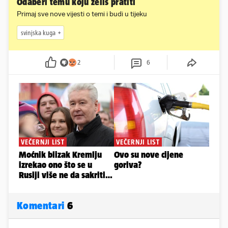
Odaberi temu koju želiš pratiti
Primaj sve nove vijesti o temi i budi u tijeku
svinjska kuga
2
6
Komentari
6