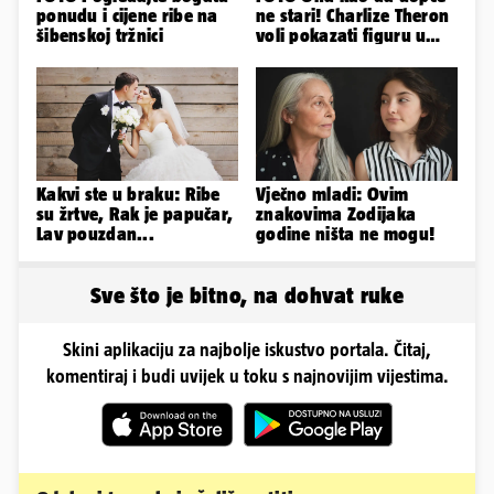
ponudu i cijene ribe na
ne stari! Charlize Theron
šibenskoj tržnici
voli pokazati figuru u
golišavim izdanjima...
Kakvi ste u braku: Ribe
Vječno mladi: Ovim
su žrtve, Rak je papučar,
znakovima Zodijaka
Lav pouzdan...
godine ništa ne mogu!
Sve što je bitno, na dohvat ruke
Skini aplikaciju za najbolje iskustvo portala. Čitaj,
komentiraj i budi uvijek u toku s najnovijim vijestima.