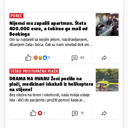
POREČ
Nijemci mu zapalili apartman. Šteta
400.000 eura, a šokirao ga mail od
Bookinga
Oni su nastavili sa svojim jelom, nazdravljanjem,
dizanjem čaša i boca. Čak su nam smetali dok smo
u panici kupili crijeva kako bismo pokušali ugasiti
požar, rekao je vlasnik
11
88
TEŠKO PRISTUPAČNA PLAŽA
DRAMA NA HVARU Ženi pozlilo na
plaži, medicinari iskakali iz helikoptera
na stijene!
Bez obzira na teren i okolnosti, naša misija ostaje
ista - stići do pacijenta i pružiti pomoć kada je
najpotrebnija - objavilo je Ministarstvo zdravstva na
Facebooku
2
19