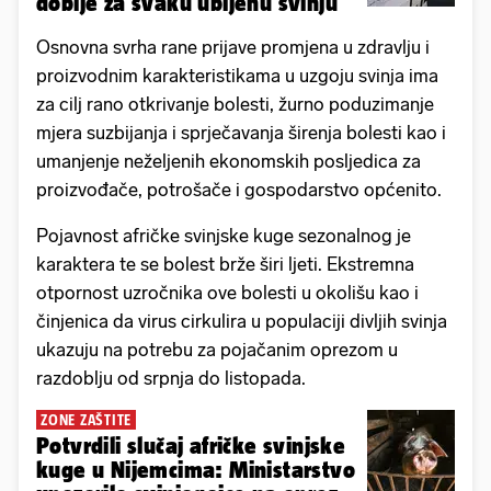
dobije za svaku ubijenu svinju
Osnovna svrha rane prijave promjena u zdravlju i
proizvodnim karakteristikama u uzgoju svinja ima
za cilj rano otkrivanje bolesti, žurno poduzimanje
mjera suzbijanja i sprječavanja širenja bolesti kao i
umanjenje neželjenih ekonomskih posljedica za
proizvođače, potrošače i gospodarstvo općenito.
Pojavnost afričke svinjske kuge sezonalnog je
karaktera te se bolest brže širi ljeti. Ekstremna
otpornost uzročnika ove bolesti u okolišu kao i
činjenica da virus cirkulira u populaciji divljih svinja
ukazuju na potrebu za pojačanim oprezom u
razdoblju od srpnja do listopada.
ZONE ZAŠTITE
Potvrdili slučaj afričke svinjske
kuge u Nijemcima: Ministarstvo