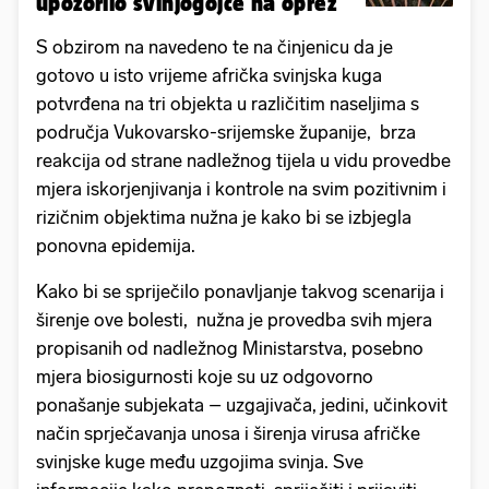
upozorilo svinjogojce na oprez
S obzirom na navedeno te na činjenicu da je
gotovo u isto vrijeme afrička svinjska kuga
potvrđena na tri objekta u različitim naseljima s
područja Vukovarsko-srijemske županije, brza
reakcija od strane nadležnog tijela u vidu provedbe
mjera iskorjenjivanja i kontrole na svim pozitivnim i
rizičnim objektima nužna je kako bi se izbjegla
ponovna epidemija.
Kako bi se spriječilo ponavljanje takvog scenarija i
širenje ove bolesti, nužna je provedba svih mjera
propisanih od nadležnog Ministarstva, posebno
mjera biosigurnosti koje su uz odgovorno
ponašanje subjekata – uzgajivača, jedini, učinkovit
način sprječavanja unosa i širenja virusa afričke
svinjske kuge među uzgojima svinja. Sve