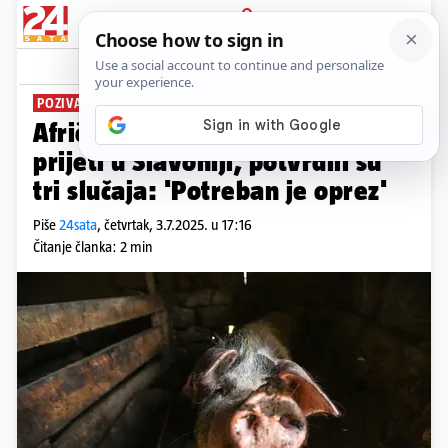
PRIJAVA
News
Komentari
6
POZIVAJU NA OPREZ
Afrička svinjska kuga ponovno
prijeti u Slavoniji, potvrdili su
tri slučaja: 'Potreban je oprez'
Piše
24sata
,
četvrtak, 3.7.2025. u 17:16
Čitanje članka: 2 min