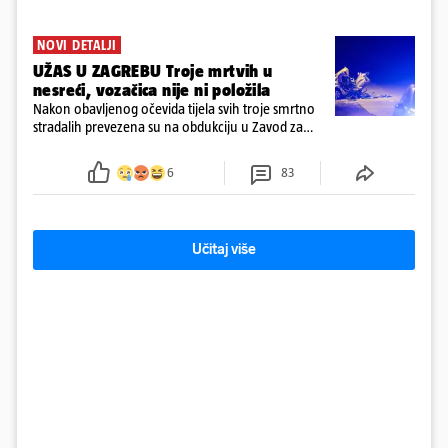
NOVI DETALJI
UŽAS U ZAGREBU Troje mrtvih u
nesreći, vozačica nije ni položila
Nakon obavljenog očevida tijela svih troje smrtno
stradalih prevezena su na obdukciju u Zavod za
sudsku medicinu i kriminalistiku u Zagrebu, a
policija nastavlja kriminalističko istraživanje
6
83
Učitaj više