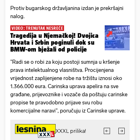
Protiv bugarskog državljanina izdan je prekršajni
nalog.
VIDEO: TRENUTAK NESREĆE
Tragedija u Njemačkoj! Dvojica
Hrvata i Srbin poginuli dok su
BMW-om bježali od policije
"Radi se o robi za koju postoji sumnja u kršenje
prava intelektualnog vlasništva. Procijenjena
vrijednost zaplijenjene robe na tržištu iznosi oko
1.366.000 eura. Carinska uprava apelira na sve
građane, prijevoznike i vozače da poštuju carinske
propise te pravodobno prijave svu robu
komercijalne naravi", poručuju iz Carinske uprave.