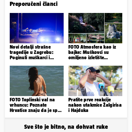
Preporučeni članci
Novi detalji strašne
FOTO Atmosfera kao iz
tragedije u Zagrebu:
bajke: Muškovci su
Poginuli muškarci i
omiljeno izletište
vozačica otprije poznati
Zadrana, pogledajte
policiji
zašto
FOTO Toplinski val na
Pratite prve reakcije
vrhuncu: Poznate
nakon utakmice Žalgirisa
Hrvatice znaju da je spas
i Hajduka
u minijaturnom bikiniju
Sve što je bitno, na dohvat ruke