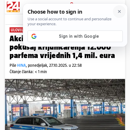
PRIJAVA
News
Komentari
1
ULOVILI BUGARA
Akcija na Bajakovu: Spriječili
pokušaj krijumčarenja 12.000
parfema vrijednih 1,4 mil. eura
Piše
HINA
,
ponedjeljak, 27.10.2025. u 22:58
Čitanje članka: < 1 min