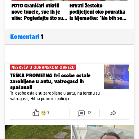
Komentari
1
NESREĆA U ODRANSKOM OBREŽU
TEŠKA PROMETNA Tri osobe ostale
zarobljene u autu, vatrogasci ih
spašavali
Tri osobe ostale su zarobljene u autu, na terenu su
vatrogasci, Hitna pomoć i policija
3
12