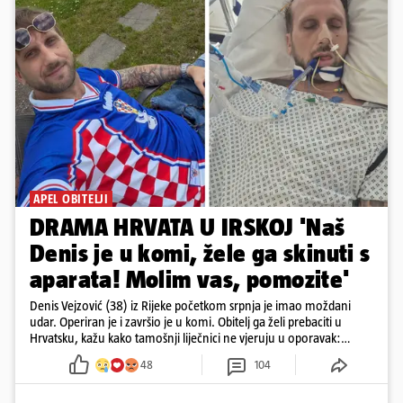
APEL OBITELJI
DRAMA HRVATA U IRSKOJ 'Naš
Denis je u komi, žele ga skinuti s
aparata! Molim vas, pomozite'
Denis Vejzović (38) iz Rijeke početkom srpnja je imao moždani
udar. Operiran je i završio je u komi. Obitelj ga želi prebaciti u
Hrvatsku, kažu kako tamošnji liječnici ne vjeruju u oporavak:
'Imamo 72 sata'
48
104