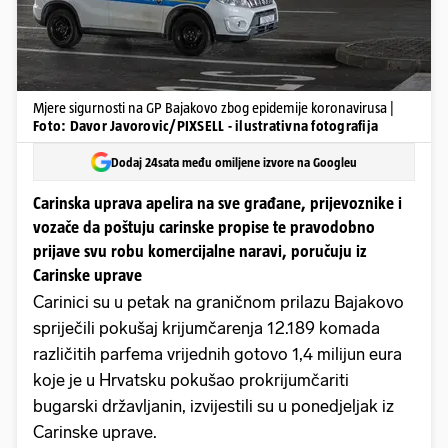
Mjere sigurnosti na GP Bajakovo zbog epidemije koronavirusa |
Foto: Davor Javorovic/PIXSELL - ilustrativna fotografija
Dodaj 24sata među omiljene izvore na Googleu
Carinska uprava apelira na sve građane, prijevoznike i
vozače da poštuju carinske propise te pravodobno
prijave svu robu komercijalne naravi, poručuju iz
Carinske uprave
Carinici su u petak na graničnom prilazu Bajakovo
spriječili pokušaj krijumčarenja 12.189 komada
različitih parfema vrijednih gotovo 1,4 milijun eura
koje je u Hrvatsku pokušao prokrijumčariti
bugarski državljanin, izvijestili su u ponedjeljak iz
Carinske uprave.