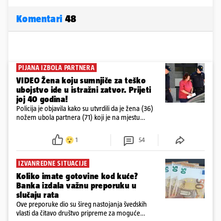
Komentari
48
PIJANA IZBOLA PARTNERA
VIDEO Žena koju sumnjiče za teško
ubojstvo ide u istražni zatvor. Prijeti
joj 40 godina!
Policija je objavila kako su utvrdili da je žena (36)
nožem ubola partnera (71) koji je na mjestu
preminuo. Imala je 2,03 promila. U nedjelju su je
ispitali i poslali u istražni zatvor
1
54
IZVANREDNE SITUACIJE
Koliko imate gotovine kod kuće?
Banka izdala važnu preporuku u
slučaju rata
Ove preporuke dio su šireg nastojanja švedskih
vlasti da čitavo društvo pripreme za moguće