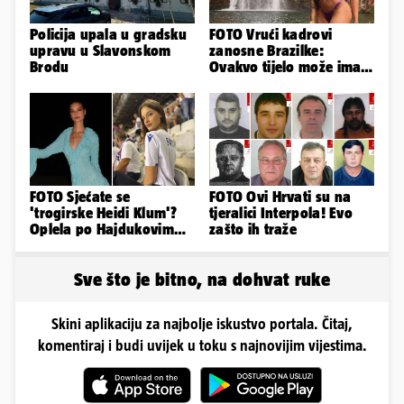
Policija upala u gradsku
FOTO Vrući kadrovi
upravu u Slavonskom
zanosne Brazilke:
Brodu
Ovakvo tijelo može imati
samo bivša plesačica...
FOTO Sjećate se
FOTO Ovi Hrvati su na
'trogirske Heidi Klum'?
tjeralici Interpola! Evo
Oplela po Hajdukovim
zašto ih traže
navijačima: 'Zvižduci?
Sramota'
Sve što je bitno, na dohvat ruke
Skini aplikaciju za najbolje iskustvo portala. Čitaj,
komentiraj i budi uvijek u toku s najnovijim vijestima.