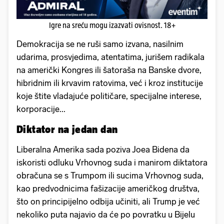
Igre na sreću mogu izazvati ovisnost. 18+
Demokracija se ne ruši samo izvana, nasilnim
udarima, prosvjedima, atentatima, jurišem radikala
na američki Kongres ili šatoraša na Banske dvore,
hibridnim ili krvavim ratovima, već i kroz institucije
koje štite vladajuće političare, specijalne interese,
korporacije...
Diktator na jedan dan
Liberalna Amerika sada poziva Joea Bidena da
iskoristi odluku Vrhovnog suda i manirom diktatora
obračuna se s Trumpom ili sucima Vrhovnog suda,
kao predvodnicima fašizacije američkog društva,
što on principijelno odbija učiniti, ali Trump je već
nekoliko puta najavio da će po povratku u Bijelu