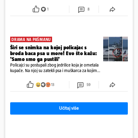
posljedice vojnih ili kibernetičkih napada
1
8
DRAMA NA PAŠMANU
Širi se snimka na kojoj policajac s
broda baca psa u more! Evo što kažu:
'Samo smo ga pustili'
Policajci su postupali zbog jedrilice koja je ometala
kupače. Na njoj su zatekli psa i muškarca za kojim
se od ranije trage. Muškarac je pružao otpor te su
ga uhitili, a psa je preuzeo komunalni redar
13
59
Učitaj više