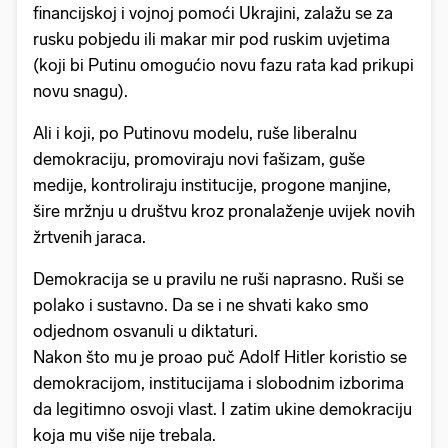
financijskoj i vojnoj pomoći Ukrajini, zalažu se za
rusku pobjedu ili makar mir pod ruskim uvjetima
(koji bi Putinu omogućio novu fazu rata kad prikupi
novu snagu).
Ali i koji, po Putinovu modelu, ruše liberalnu
demokraciju, promoviraju novi fašizam, guše
medije, kontroliraju institucije, progone manjine,
šire mržnju u društvu kroz pronalaženje uvijek novih
žrtvenih jaraca.
Demokracija se u pravilu ne ruši naprasno. Ruši se
polako i sustavno. Da se i ne shvati kako smo
odjednom osvanuli u diktaturi.
Nakon što mu je proao puč Adolf Hitler koristio se
demokracijom, institucijama i slobodnim izborima
da legitimno osvoji vlast. I zatim ukine demokraciju
koja mu više nije trebala.