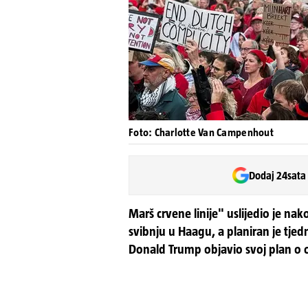
Foto: Charlotte Van Campenhout
Dodaj 24sata
Marš crvene linije" uslijedio je n
svibnju u Haagu, a planiran je tjed
Donald Trump objavio svoj plan o 