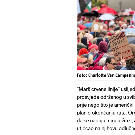
Foto: Charlotte Van Campenh
"Marš crvene linije" usli
prosvjeda održanog u svib
prije nego što je američk
plan o okončanju rata. Or
da se nadaju miru u Gazi, 
utjecao na njihovu odlučn