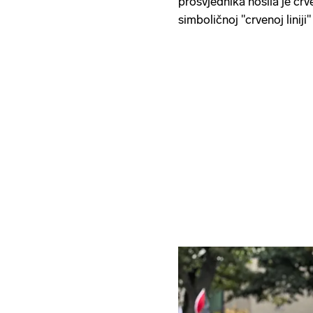
prosvjednika nosila je cr
simboličnoj "crvenoj linij