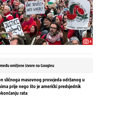
4
 među omiljene izvore na Googleu
akon sličnoga masovnog prosvjeda održanog u
nima prije nego što je američki predsjednik
okončanju rata