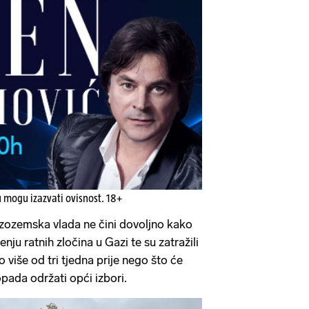
u mogu izazvati ovisnost. 18+
nizozemska vlada ne čini dovoljno kako
jenju ratnih zločina u Gazi te su zatražili
o više od tri tjedna prije nego što će
opada održati opći izbori.