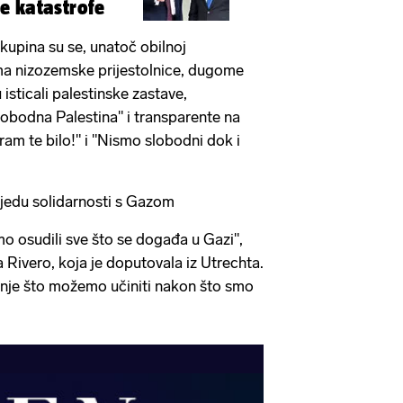
e katastrofe
kupina su se, unatoč obilnoj
cama nizozemske prijestolnice, dugome
 isticali palestinske zastave,
lobodna Palestina" i transparente na
sram te bilo!" i "Nismo slobodni dok i
vjedu solidarnosti s Gazom
o osudili sve što se događa u Gazi",
a Rivero, koja je doputovala iz Utrechta.
nje što možemo učiniti nakon što smo