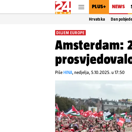
PLUS+
NEWS
Hrvatska
Dan pobjed
DILJEM EUROPE
Amsterdam: 2
prosvjedovalo
Piše
HINA
,
nedjelja, 5.10.2025. u 17:50