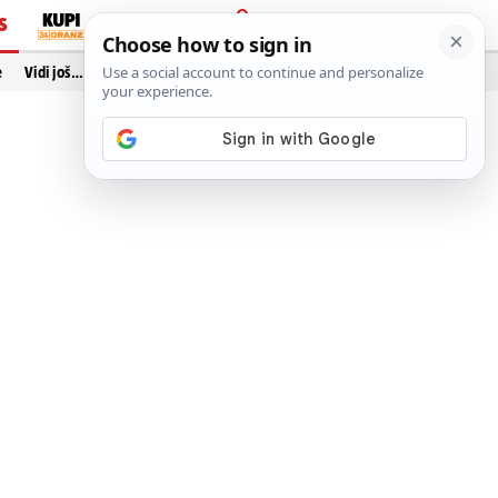
S
PRIJAVA
e
Vidi još…