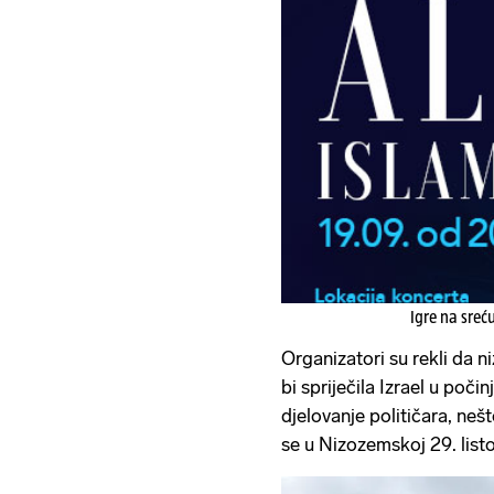
Igre na sreć
Organizatori su rekli da 
bi spriječila Izrael u počin
djelovanje političara, nešt
se u Nizozemskoj 29. list