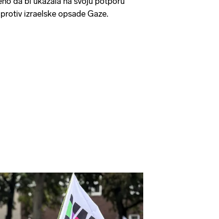
veno da bi ukazala na svoju potporu
i" protiv izraelske opsade Gaze.