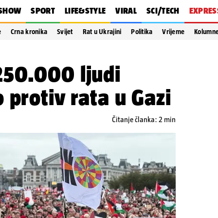
SHOW
SPORT
LIFE&STYLE
VIRAL
SCI/TECH
EXPRES
e
Crna kronika
Svijet
Rat u Ukrajini
Politika
Vrijeme
Kolumn
50.000 ljudi
 protiv rata u Gazi
Čitanje članka: 2 min