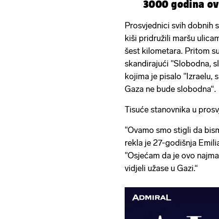
3000 godina ov
Prosvjednici svih dobnih s
kiši pridružili maršu uli
šest kilometara. Pritom su
skandirajući "Slobodna, s
kojima je pisalo "Izraelu, 
Gaza ne bude slobodna“.
Tisuće stanovnika u pros
"Ovamo smo stigli da bism
rekla je 27-godišnja Emili
"Osjećam da je ovo najma
vidjeli užase u Gazi.“