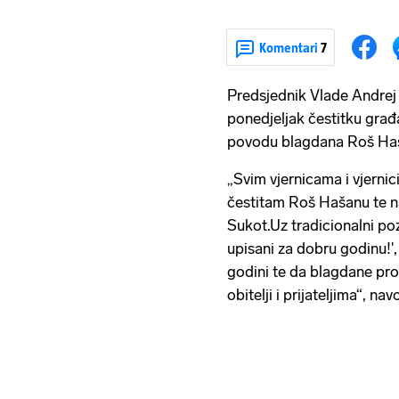
Komentari
7
Predsjednik Vlade Andrej 
ponedjeljak čestitku građ
povodu blagdana Roš Haš
„Svim vjernicama i vjernic
čestitam Roš Hašanu te n
Sukot.Uz tradicionalni po
upisani za dobru godinu!'
godini te da blagdane pro
obitelji i prijateljima“, n