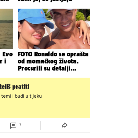
 eura
! Evo
FOTO Ronaldo se oprašta
r i
od momačkog života.
Procurili su detalji
glamuroznog vjenčanja
eliš pratiti
 temi i budi u tijeku
7