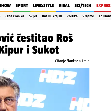
SHOW
SPORT
LIFE&STYLE
VIRAL
SCI/TECH
EXPRES
e
Crna kronika
Svijet
Rat u Ukrajini
Politika
Vrijeme
Kolumn
vić čestitao Roš
ipur i Sukot
Čitanje članka: < 1 min