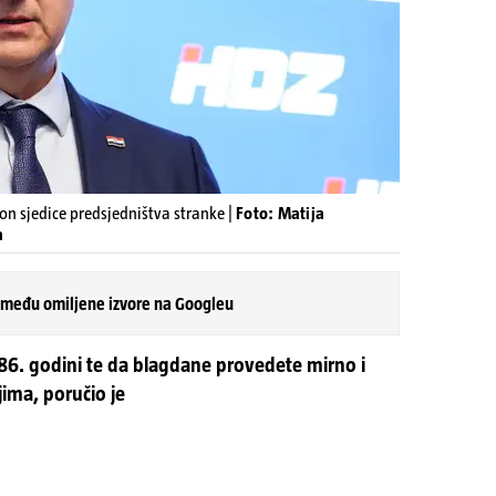
on sjedice predsjedništva stranke |
Foto: Matija
a
 među omiljene izvore na Googleu
6. godini te da blagdane provedete mirno i
ljima, poručio je