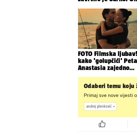
sad želi 50 milijuna
FOTO Filmska ljubav
kako 'golupčići' Peta
Anastasia zajedno
provode ljetne dane
Odaberi temu koju ž
Primaj sve nove vijesti o
andrej plenković