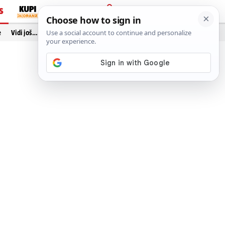
S
PRIJAVA
e
Vidi još…