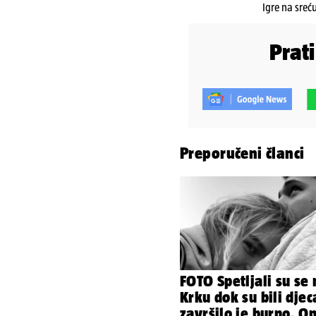
Igre na sreć
Prat
Preporučeni članci
FOTO Spetljali su se 
Krku dok su bili djec
završilo je burno. O