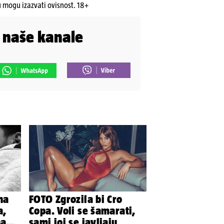
u mogu izazvati ovisnost. 18+
i naše kanale
na
FOTO Zgrozila bi Cro
a,
Copa. Voli se šamarati,
na
sami joj se javljaju