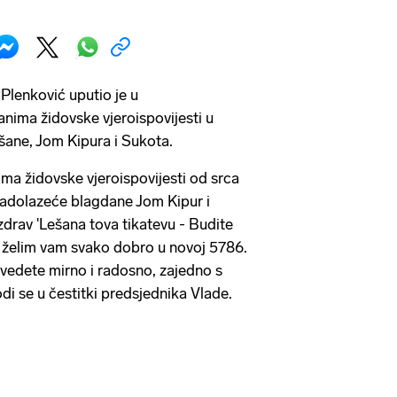
Plenković uputio je u
anima židovske vjeroispovijesti u
ane, Jom Kipura i Sukota.
ima židovske vjeroispovijesti od srca
adolazeće blagdane Jom Kipur i
zdrav 'Lešana tova tikatevu - Budite
, želim vam svako dobro u novoj 5786.
vedete mirno i radosno, zajedno s
avodi se u čestitki predsjednika Vlade.