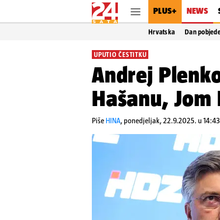
PLUS+
NEWS
Hrvatska
Dan pobjed
UPUTIO ČESTITKU
Andrej Plenko
Hašanu, Jom K
Piše
HINA
,
ponedjeljak, 22.9.2025. u 14:43