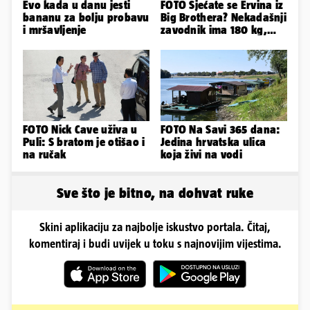
Evo kada u danu jesti
FOTO Sjećate se Ervina iz
bananu za bolju probavu
Big Brothera? Nekadašnji
i mršavljenje
zavodnik ima 180 kg,
evo kako izgleda
FOTO Nick Cave uživa u
FOTO Na Savi 365 dana:
Puli: S bratom je otišao i
Jedina hrvatska ulica
na ručak
koja živi na vodi
Sve što je bitno, na dohvat ruke
Skini aplikaciju za najbolje iskustvo portala. Čitaj,
komentiraj i budi uvijek u toku s najnovijim vijestima.