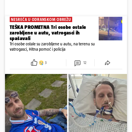
NESREĆA U ODRANSKOM OBREŽU
TEŠKA PROMETNA Tri osobe ostale
zarobljene u autu, vatrogasci ih
spašavali
Tri osobe ostale su zarobljene u autu, na terenu su
vatrogasci, Hitna pomoć i policija
3
12