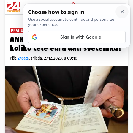
PRIJAVA
News
Komentari
505
PRVI U EURIMA
ANKETA Počeo blagoslov kuća,
koliko ćete eura dati svećeniku?
Piše
24sata
,
srijeda, 27.12.2023. u 09:10