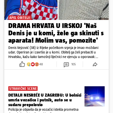
APEL OBITELJI
DRAMA HRVATA U IRSKOJ 'Naš
Denis je u komi, žele ga skinuti s
aparata! Molim vas, pomozite'
Denis Vejzović (38) iz Rijeke početkom srpnja je imao moždani
udar. Operiran je i završio je u komi. Obitelj ga želi prebaciti u
Hrvatsku, kažu kako tamošnji liječnici ne vjeruju u oporavak:
'Imamo 72 sata'
48
105
STRAVIČNE SCENE
DETALJI NESREĆE U ZAGREBU: U bolnici
umrla vozačica i putnik, auto se u
sudaru prepolovio
Policija je objavila da je vozačici istekla prometna