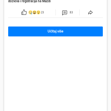
dozvola i registracija na Mazdi
23
83
Učitaj više