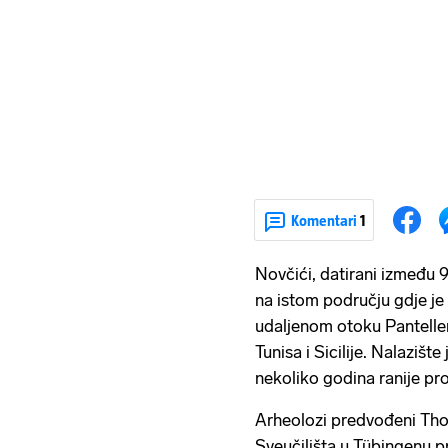
Komentari
1
Novčići, datirani između 94
na istom području gdje je
udaljenom otoku Pantelleri
Tunisa i Sicilije. Nalazišt
nekoliko godina ranije pro
Arheolozi predvođeni T
Sveučilišta u Tübingenu p