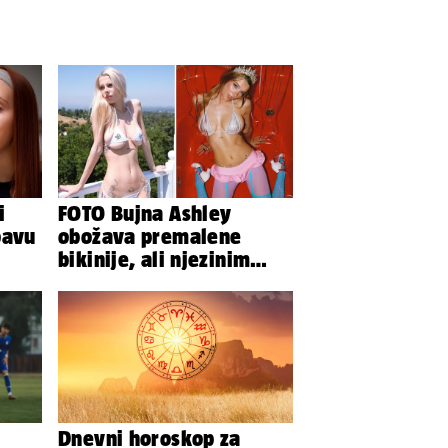
i
FOTO Bujna Ashley
bavu
obožava premalene
bikinije, ali njezinim
fanovima to uopće ne
smeta
Dnevni horoskop za