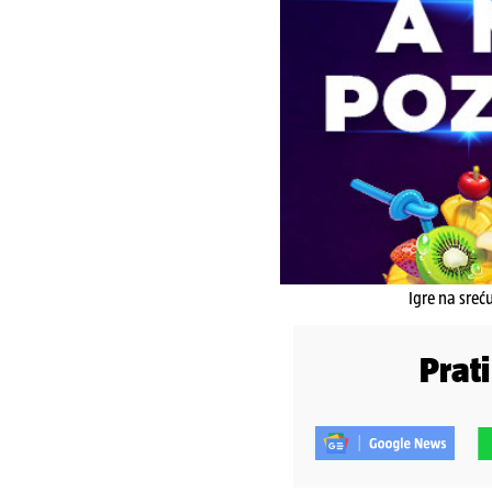
Igre na sreć
Prat