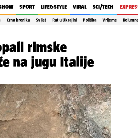
SHOW
SPORT
LIFE&STYLE
VIRAL
SCI/TECH
EXPRES
e
Crna kronika
Svijet
Rat u Ukrajini
Politika
Vrijeme
Kolumn
opali rimske
e na jugu Italije