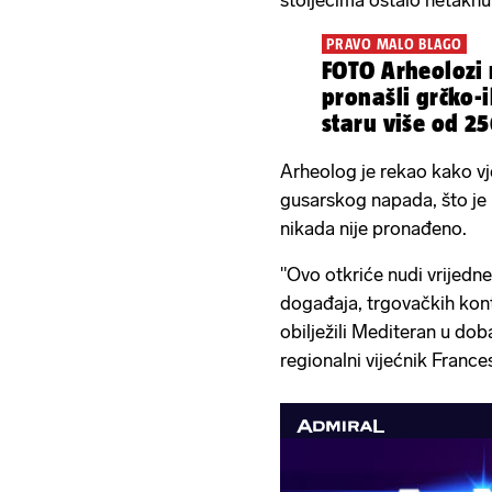
stoljećima ostalo netaknu
PRAVO MALO BLAGO
FOTO Arheolozi 
pronašli grčko-i
staru više od 2
Arheolog je rekao kako vje
gusarskog napada, što je 
nikada nije pronađeno.
"Ovo otkriće nudi vrijedne
događaja, trgovačkih kont
obilježili Mediteran u do
regionalni vijećnik Franc