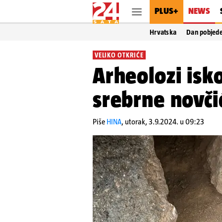
PLUS+
NEWS
Hrvatska
Dan pobjed
VELIKO OTKRIĆE
Arheolozi isk
srebrne novčić
Piše
HINA
,
utorak, 3.9.2024. u 09:23