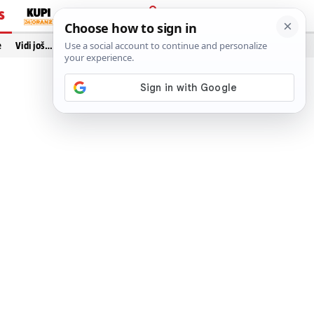
S
PRIJAVA
e
Vidi još…