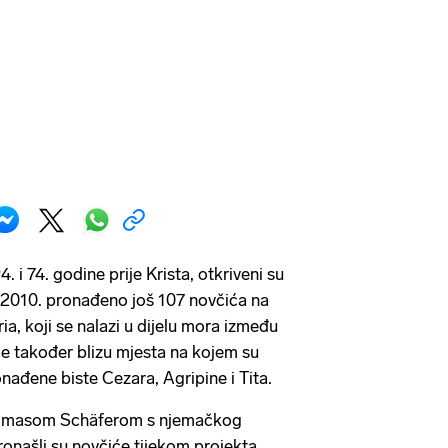
. i 74. godine prije Krista, otkriveni su
 2010. pronađeno još 107 novčića na
a, koji se nalazi u dijelu mora između
e je također blizu mjesta na kojem su
nađene biste Cezara, Agripine i Tita.
homasom Schäferom s njemačkog
ronašli su novčiće tijekom projekta