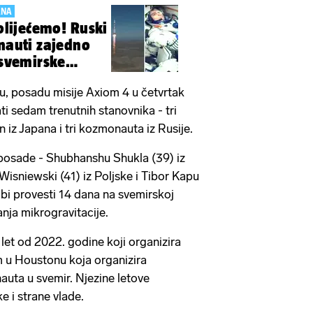
ANA
onauti zajedno
 svemirske
u, posadu misije Axiom 4 u četvrtak
ti sedam trenutnih stanovnika - tri
 iz Japana i tri kozmonauta iz Rusije.
 posade - Shubhanshu Shukla (39) iz
Wisniewski (41) iz Poljske i Tibor Kapu
 bi provesti 14 dana na svemirskoj
anja mikrogravitacije.
v let od 2022. godine koji organizira
m u Houstonu koja organizira
auta u svemir. Njezine letove
e i strane vlade.