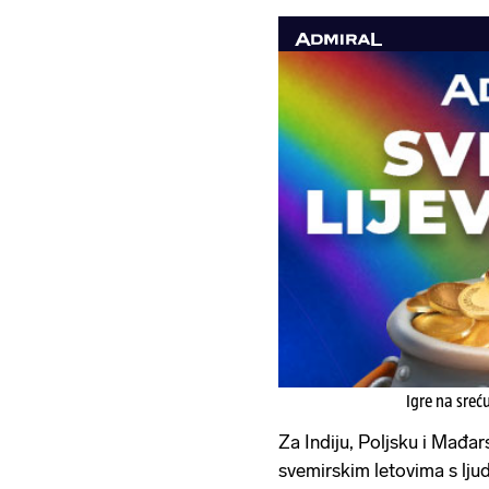
Igre na sreć
Za Indiju, Poljsku i Mađar
svemirskim letovima s lj