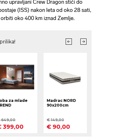
no upravljani Crew Dragon stići do
staje (ISS) nakon leta od oko 28 sati,
u orbiti oko 400 km iznad Zemlje.