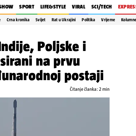
SHOW
SPORT
LIFE&STYLE
VIRAL
SCI/TECH
EXPRES
e
Crna kronika
Svijet
Rat u Ukrajini
Politika
Vrijeme
Kolumn
Indije, Poljske i
sirani na prvu
đunarodnoj postaji
Čitanje članka: 2 min