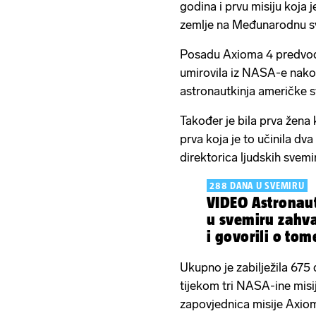
godina i prvu misiju koja j
zemlje na Međunarodnu s
Posadu Axioma 4 predvodi
umirovila iz NASA-e nakon 
astronautkinja američke s
Također je bila prva žena 
prva koja je to učinila dv
direktorica ljudskih svemi
288 DANA U SVEMIRU
VIDEO Astronauti
u svemiru zahva
i govorili o tom
Ukupno je zabilježila 675 
tijekom tri NASA-ine misij
zapovjednica misije Axio