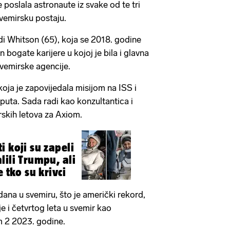
e poslala astronaute iz svake od te tri
vemirsku postaju.
 Whitson (65), koja se 2018. godine
bogate karijere u kojoj je bila i glavna
vemirske agencije.
koja je zapovijedala misijom na ISS i
a puta. Sada radi kao konzultantica i
rskih letova za Axiom.
 koji su zapeli
lili Trumpu, ali
e tko su krivci
dana u svemiru, što je američki rekord,
e i četvrtog leta u svemir kao
m 2 2023. godine.