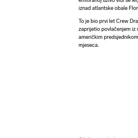
emitiranoj uživo vidi se l
iznad atlantske obale Flor
To je bio prvi let Crew D
zaprijetio povlačenjem i
američkim predsjedniko
mjeseca.