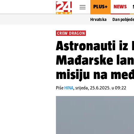
PLUS+
NEWS
Hrvatska
Dan pobjed
CREW DRAGON
Astronauti iz 
Mađarske lan
misiju na me
Piše
HINA
,
srijeda, 25.6.2025. u 09:22