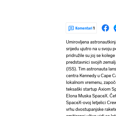
Komentari
1
Umirovljena astronautkin
srijedu ujutro na u svoju p
pridružile su joj se kolege
predstavnici svojih zemal
(ISS). Tim astronauta lan
centra Kennedy u Cape Ca
lokalnom vremenu, započev
teksaški startup Axiom S
Elona Muska SpaceX. Četv
SpaceX-ovoj letjelici Cr
vrhu dvostupanjske rakete