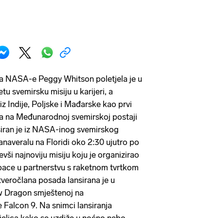
ja NASA-e Peggy Whitson poletjela je u
etu svemirsku misiju u karijeri, a
 iz Indije, Poljske i Mađarske kao prvi
ja na Međunarodnoj svemirskoj postaji
siran je iz NASA-inog svemirskog
naveralu na Floridi oko 2:30 ujutro po
ši najnoviju misiju koju je organizirao
pace u partnerstvu s raketnom tvrtkom
eročlana posada lansirana je u
ew Dragon smještenoj na
 Falcon 9. Na snimci lansiranja