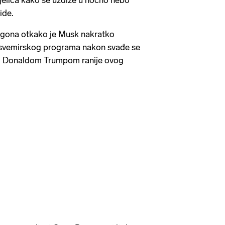
etjelica kako se uzdiže u noćno nebo
ide.
ragona otkako je Musk nakratko
z svemirskog programa nakon svađe se
m Donaldom Trumpom ranije ovog