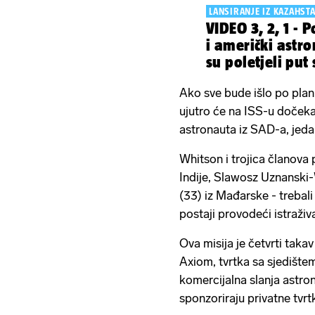
LANSIRANJE IZ KAZAHST
VIDEO 3, 2, 1 - Polijećemo! Ruski
i američki astr
su poletjeli put
postaje
Ako sve bude išlo po plan
ujutro će na ISS-u dočeka
astronauta iz SAD-a, jedan
Whitson i trojica članova
Indije, Slawosz Uznanski-
(33) iz Mađarske - trebali
postaji provodeći istraživ
Ova misija je četvrti taka
Axiom, tvrtka sa sjedište
komercijalna slanja astron
sponzoriraju privatne tvrtk