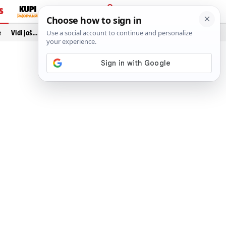
S
PRIJAVA
e
Vidi još…