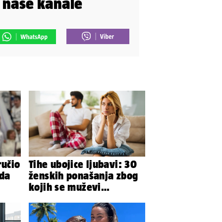
i naše kanale
ručio
Tihe ubojice ljubavi: 30
 da
ženskih ponašanja zbog
kojih se muževi
emocionalno distanciraju