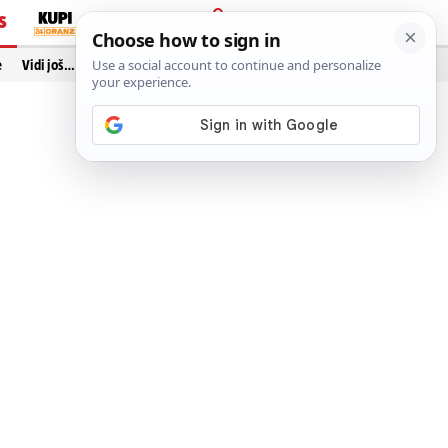
S
PRIJAVA
e
Vidi još…