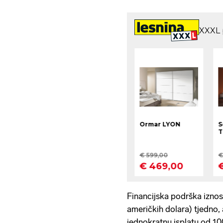
Financijska podrška iznos
američkih dolara) tjedno,
jednokratnu isplatu od 10