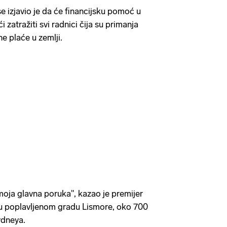
 izjavio je da će financijsku pomoć u
 zatražiti svi radnici čija su primanja
e plaće u zemlji.
oja glavna poruka'', kazao je premijer
 u poplavljenom gradu Lismore, oko 700
ydneya.