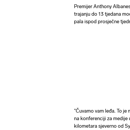
Premijer Anthony Albanese
trajanju do 13 tjedana moći
pala ispod prosječne tjedn
''Čuvamo vam leđa. To je m
na konferenciji za medije
kilometara sjeverno od S