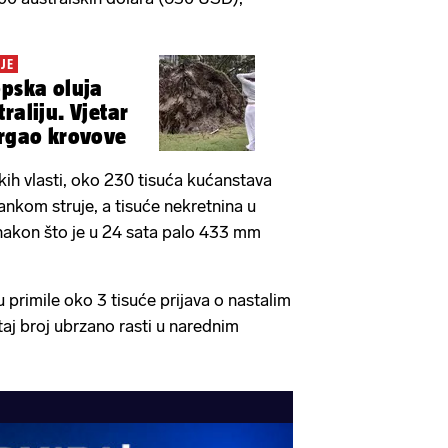
JE
opska oluja
raliju. Vjetar
trgao krovove
ih vlasti, oko 230 tisuća kućanstava
ankom struje, a tisuće nekretnina u
nakon što je u 24 sata palo 433 mm
 primile oko 3 tisuće prijava o nastalim
taj broj ubrzano rasti u narednim