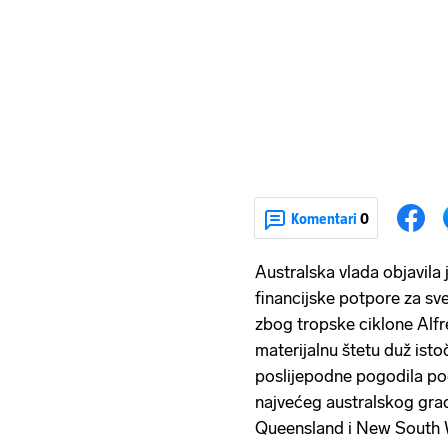
Komentari
0
Australska vlada objavila 
financijske potpore za sve
zbog tropske ciklone Alfre
materijalnu štetu duž isto
poslijepodne pogodila po
najvećeg australskog gra
Queensland i New South 