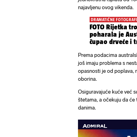
najavljenu ovog vikenda.
DRAMATIČNE FOTOGRAFI
FOTO Rijetka tr
poharala je Aust
čupao drveće i 
Prema podacima australsk
još imaju problema s nest
opasnosti je od poplava, 
oborina.
Osiguravajuće kuće već su
štetama, a očekuju da će 
danima.