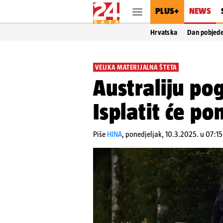
PLUS+
NEWS
Hrvatska
Dan pobjed
VELIKA MATERIJALNA ŠTETA
Australiju pog
Isplatit će p
Piše
HINA
,
ponedjeljak, 10.3.2025. u 07:15