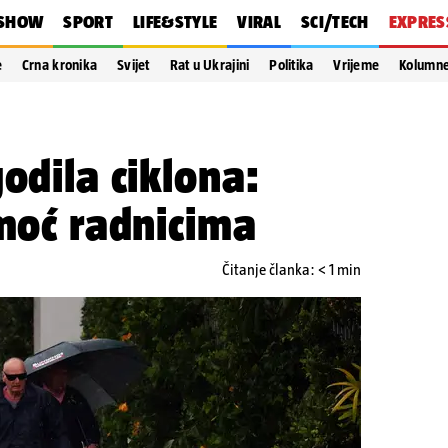
SHOW
SPORT
LIFE&STYLE
VIRAL
SCI/TECH
EXPRES
e
Crna kronika
Svijet
Rat u Ukrajini
Politika
Vrijeme
Kolumn
odila ciklona:
omoć radnicima
Čitanje članka: < 1 min