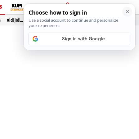
S
PRIJAVA
e
Vidi još…