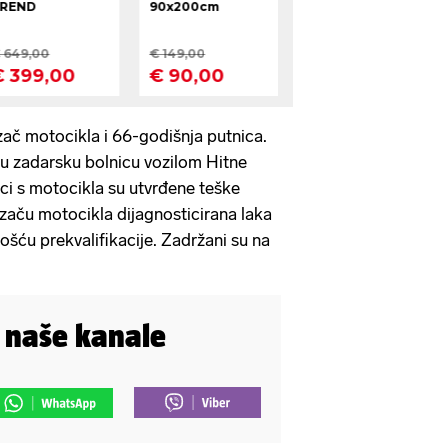
zač motocikla i 66-godišnja putnica.
u zadarsku bolnicu vozilom Hitne
ci s motocikla su utvrđene teške
ozaču motocikla dijagnosticirana laka
ošću prekvalifikacije. Zadržani su na
i naše kanale