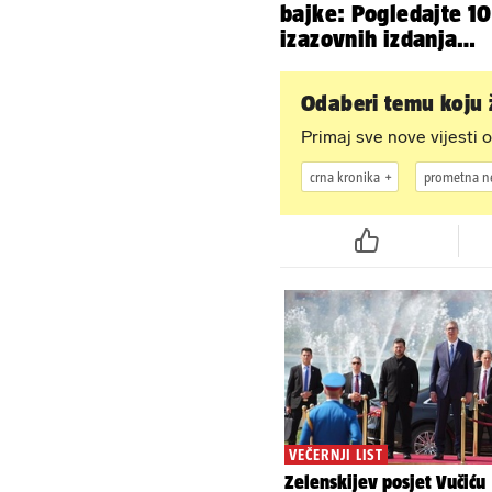
bajke: Pogledajte 1
izazovnih izdanja
Ronaldove Georgine
Odaberi temu koju ž
Primaj sve nove vijesti o
crna kronika
prometna n