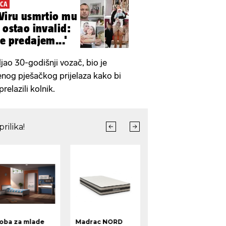
ACA
 Viru usmrtio mu
 ostao invalid:
e predajem...'
jao 30-godišnji vozač, bio je
ženog pješačkog prijelaza kako bi
relazili kolnik.