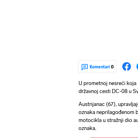
Komentari
0
U prometnoj nesreći koja 
državnoj cesti DC-08 u Sv.
Austrijanac (67), upravlja
oznaka neprilagođenom br
motocikla u stražnji dio 
oznaka.