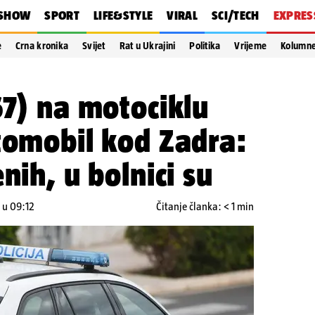
SHOW
SPORT
LIFE&STYLE
VIRAL
SCI/TECH
EXPRES
e
Crna kronika
Svijet
Rat u Ukrajini
Politika
Vrijeme
Kolumn
67) na motociklu
tomobil kod Zadra:
nih, u bolnici su
 u 09:12
Čitanje članka: < 1 min