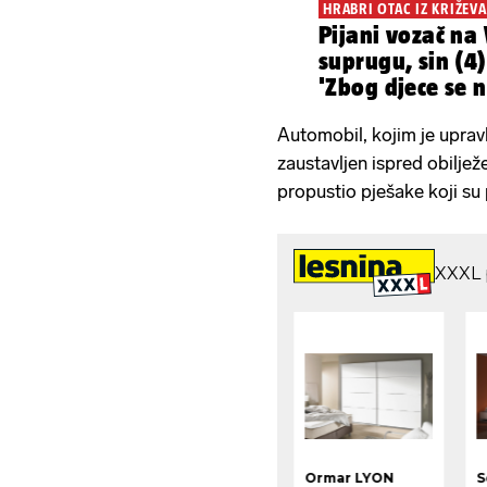
HRABRI OTAC IZ KRIŽEV
Pijani vozač na
suprugu, sin (4)
'Zbog djece se n
Automobil, kojim je upravl
zaustavljen ispred obilje
propustio pješake koji su p