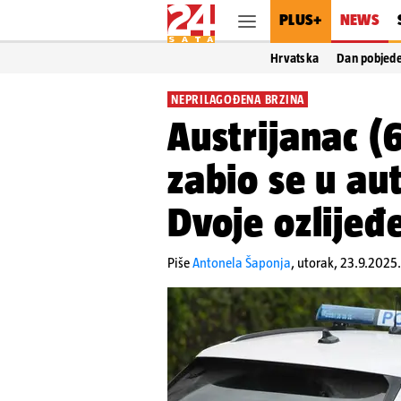
PLUS+
NEWS
Hrvatska
Dan pobjed
NEPRILAGOĐENA BRZINA
Austrijanac (
zabio se u au
Dvoje ozlijeđe
Piše
Antonela Šaponja
,
utorak, 23.9.2025.