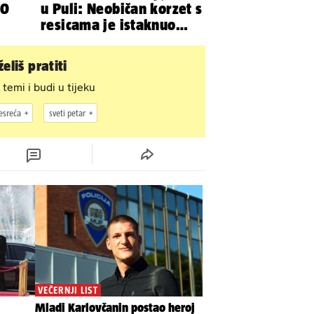
00
u Puli: Neobičan korzet s
resicama je istaknuo
njezine vitke noge...
eliš pratiti
 temi i budi u tijeku
esreća
sveti petar