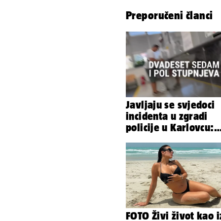
Preporučeni članci
Javljaju se svjedoci
incidenta u zgradi
policije u Karlovcu:
Klima je radila, rekl
da izađemo
FOTO Živi život kao i