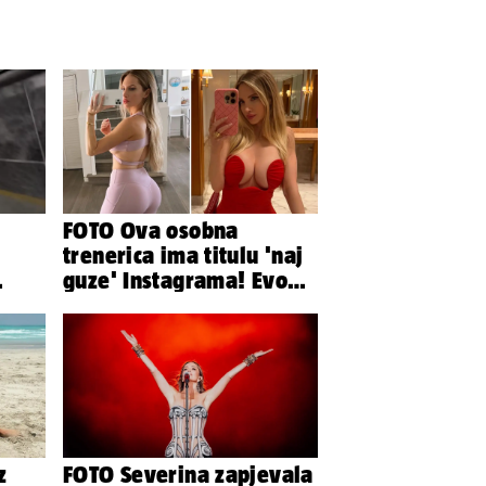
FOTO Ova osobna
trenerica ima titulu 'naj
guze' Instagrama! Evo
i su
koliko naplaćuje po
satu...
z
FOTO Severina zapjevala