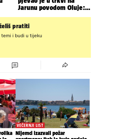
u
pjevao je u crkvi na
Jarunu povodom Oluje:
Evo kako je izgledao
nastup
eliš pratiti
 temi i budi u tijeku