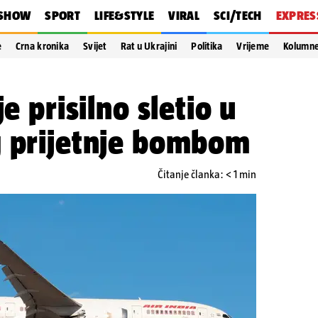
SHOW
SPORT
LIFE&STYLE
VIRAL
SCI/TECH
EXPRES
e
Crna kronika
Svijet
Rat u Ukrajini
Politika
Vrijeme
Kolumn
je prisilno sletio u
g prijetnje bombom
Čitanje članka: < 1 min