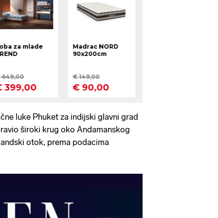
ačne luke Phuket za indijski glavni grad
napravio široki krug oko Andamanskog
ajlandski otok, prema podacima