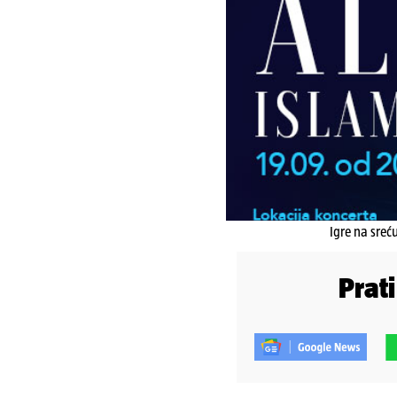
Igre na sreć
Prat