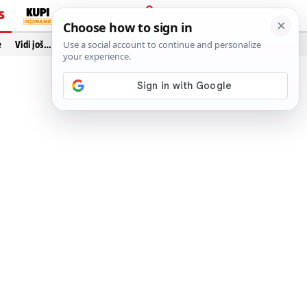
S
PRIJAVA
e
Vidi još…