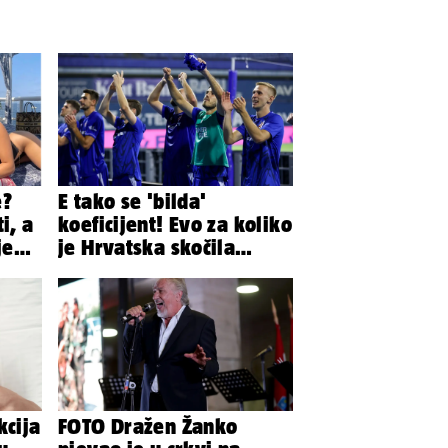
e?
E tako se 'bilda'
i, a
koeficijent! Evo za koliko
je
je Hrvatska skočila
da
nakon pobjeda naših
klubova
kcija
FOTO Dražen Žanko