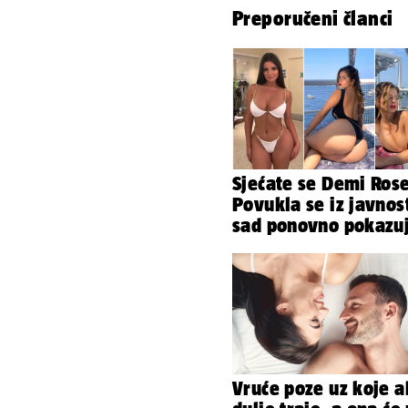
Preporučeni članci
Sjećate se Demi Ros
Povukla se iz javnost
sad ponovno pokazu
obline. Ovako izgle
Vruće poze uz koje a