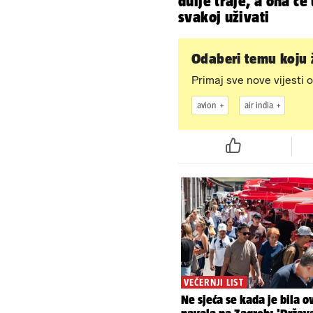
dulje traje, a ona će 
svakoj uživati
Odaberi temu koju ž
Primaj sve nove vijesti o
avion
air india