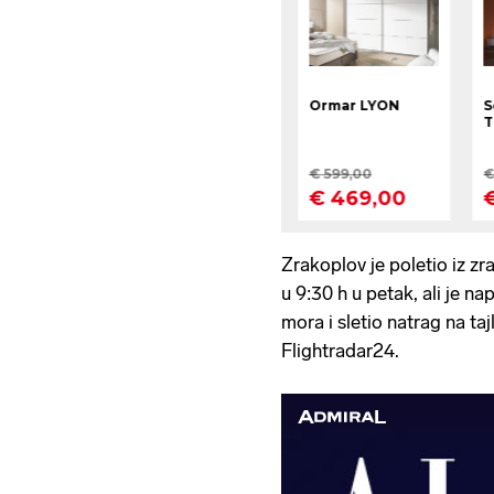
Zrakoplov je poletio iz zr
u 9:30 h u petak, ali je 
mora i sletio natrag na t
Flightradar24.