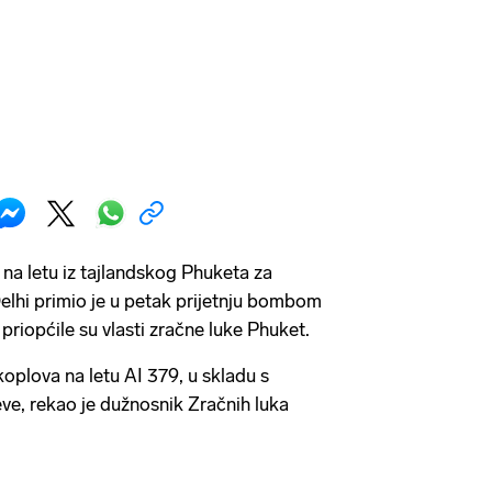
 na letu iz tajlandskog Phuketa za
Delhi primio je u petak prijetnju bombom
, priopćile su vlasti zračne luke Phuket.
akoplova na letu AI 379, u skladu s
eve, rekao je dužnosnik Zračnih luka