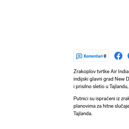
Komentari
0
Zrakoplov tvrtke Air India
indijski glavni grad New 
i prisilno sletio u Tajlandu
Putnici su ispraćeni iz zr
planovima za hitne slučaj
Tajlanda.