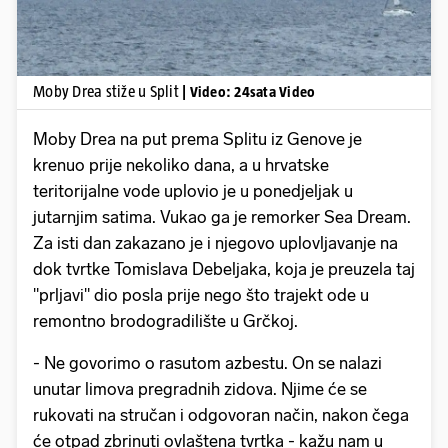
Moby Drea stiže u Split
| Video: 24sata Video
Moby Drea na put prema Splitu iz Genove je
krenuo prije nekoliko dana, a u hrvatske
teritorijalne vode uplovio je u ponedjeljak u
jutarnjim satima. Vukao ga je remorker Sea Dream.
Za isti dan zakazano je i njegovo uplovljavanje na
dok tvrtke Tomislava Debeljaka, koja je preuzela taj
"prljavi" dio posla prije nego što trajekt ode u
remontno brodogradilište u Grčkoj.
- Ne govorimo o rasutom azbestu. On se nalazi
unutar limova pregradnih zidova. Njime će se
rukovati na stručan i odgovoran način, nakon čega
će otpad zbrinuti ovlaštena tvrtka - kažu nam u