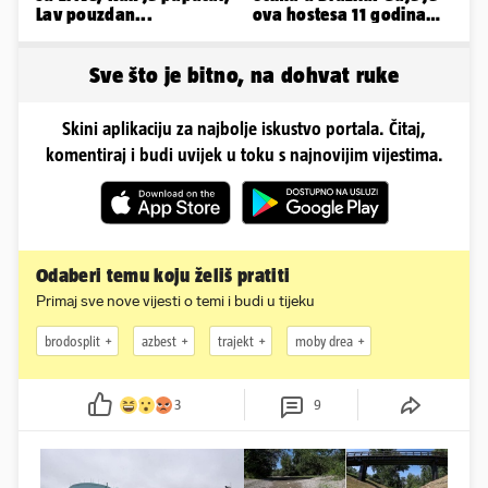
Lav pouzdan...
ova hostesa 11 godina
poslije i kako izgleda?
Sve što je bitno, na dohvat ruke
Skini aplikaciju za najbolje iskustvo portala. Čitaj,
komentiraj i budi uvijek u toku s najnovijim vijestima.
Odaberi temu koju želiš pratiti
Primaj sve nove vijesti o temi i budi u tijeku
brodosplit
azbest
trajekt
moby drea
3
9