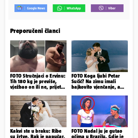
Preporučeni članci
FOTO Stručnjaci o Ervinu:
FOTO Koga ljubi Petar
Tih 180 kg je previše,
Sučić? Na zimu imali
vježbao on ili ne, prijete
bajkovito vjenčanje, a
mu mnoge komplikacije
sada je na svijet stigao -
sin!
Kakvi ste u braku: Ribe
FOTO Nadal ju je gutao
su žrtve, Rak je papučar,
očima u Brazilu. Gdje je