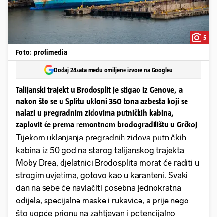
5
Foto: profimedia
Dodaj 24sata među omiljene izvore na Googleu
Talijanski trajekt u Brodosplit je stigao iz Genove, a
nakon što se u Splitu ukloni 350 tona azbesta koji se
nalazi u pregradnim zidovima putničkih kabina,
zaplovit će prema remontnom brodogradilištu u Grčkoj
Tijekom uklanjanja pregradnih zidova putničkih
kabina iz 50 godina starog talijanskog trajekta
Moby Drea, djelatnici Brodosplita morat će raditi u
strogim uvjetima, gotovo kao u karanteni. Svaki
dan na sebe će navlačiti posebna jednokratna
odijela, specijalne maske i rukavice, a prije nego
što uopće prionu na zahtjevan i potencijalno