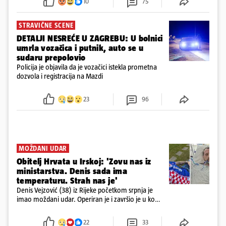
10
75
STRAVIČNE SCENE
DETALJI NESREĆE U ZAGREBU: U bolnici
umrla vozačica i putnik, auto se u
sudaru prepolovio
Policija je objavila da je vozačici istekla prometna
dozvola i registracija na Mazdi
23
96
MOŽDANI UDAR
Obitelj Hrvata u Irskoj: 'Zovu nas iz
ministarstva. Denis sada ima
temperaturu. Strah nas je'
Denis Vejzović (38) iz Rijeke početkom srpnja je
imao moždani udar. Operiran je i završio je u komi.
Obitelj ga želi prebaciti u Hrvatsku, kažu kako
tamošnji liječnici ne vjeruju u oporavak: 'Imamo
22
33