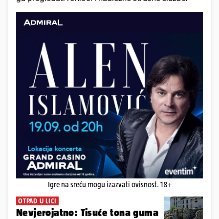
Igre na sreću mogu izazvati ovisnost. 18+
OTPAD U LICI
Nevjerojatno: Tisuće tona guma