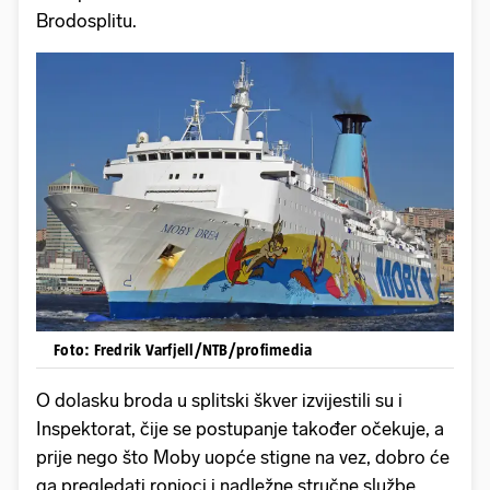
Brodosplitu.
Foto: Fredrik Varfjell/NTB/profimedia
O dolasku broda u splitski škver izvijestili su i
Inspektorat, čije se postupanje također očekuje, a
prije nego što Moby uopće stigne na vez, dobro će
ga pregledati ronioci i nadležne stručne službe.