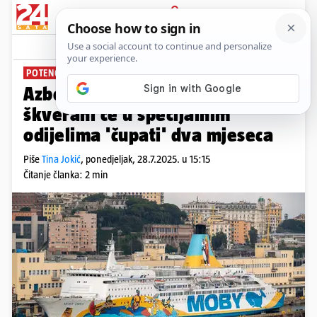
PRIJAVA
News
Komentari
9
POTENCIJALNA OPASNOST
Azbest iz broda Moby Drea
škverani će u specijalnim
odijelima 'čupati' dva mjeseca
Piše
Tina Jokić
,
ponedjeljak, 28.7.2025. u 15:15
Čitanje članka: 2 min