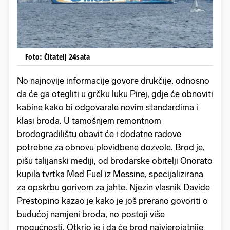
Foto: Čitatelj 24sata
No najnovije informacije govore drukčije, odnosno
da će ga otegliti u grčku luku Pirej, gdje će obnoviti
kabine kako bi odgovarale novim standardima i
klasi broda. U tamošnjem remontnom
brodogradilištu obavit će i dodatne radove
potrebne za obnovu plovidbene dozvole. Brod je,
pišu talijanski mediji, od brodarske obitelji Onorato
kupila tvrtka Med Fuel iz Messine, specijalizirana
za opskrbu gorivom za jahte. Njezin vlasnik Davide
Prestopino kazao je kako je još prerano govoriti o
budućoj namjeni broda, no postoji više
mogućnosti. Otkrio je i da će brod najvjerojatnije