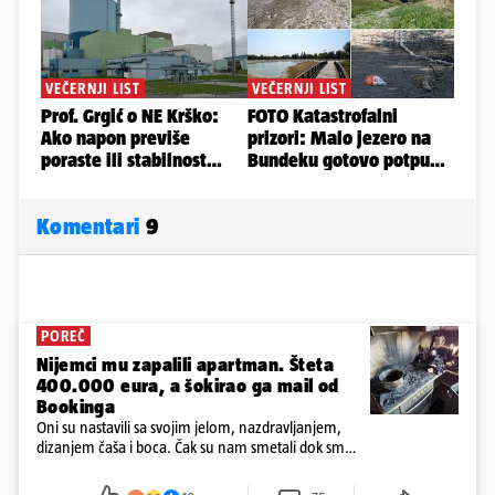
Komentari
9
POREČ
Nijemci mu zapalili apartman. Šteta
400.000 eura, a šokirao ga mail od
Bookinga
Oni su nastavili sa svojim jelom, nazdravljanjem,
dizanjem čaša i boca. Čak su nam smetali dok smo
u panici kupili crijeva kako bismo pokušali ugasiti
požar, rekao je vlasnik