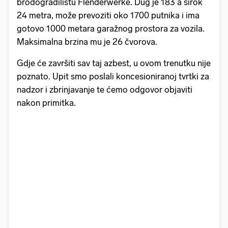
brodogradilištu Flenderwerke. Dug je 183 a širok
24 metra, može prevoziti oko 1700 putnika i ima
gotovo 1000 metara garažnog prostora za vozila.
Maksimalna brzina mu je 26 čvorova.
Gdje će završiti sav taj azbest, u ovom trenutku nije
poznato. Upit smo poslali koncesioniranoj tvrtki za
nadzor i zbrinjavanje te ćemo odgovor objaviti
nakon primitka.