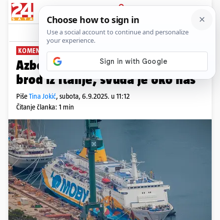
PRIJAVA
News
Komentari
0
KOMENTIRA: TINA JOKIĆ
PLUS+
Azbest nije samo jedan nesretni
brod iz Italije, svuda je oko nas
Piše
Tina Jokić
,
subota, 6.9.2025. u 11:12
Čitanje članka: 1 min