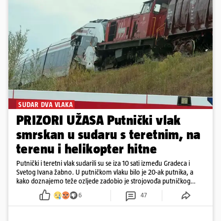
SUDAR DVA VLAKA
PRIZORI UŽASA Putnički vlak
smrskan u sudaru s teretnim, na
terenu i helikopter hitne
Putnički i teretni vlak sudarili su se iza 10 sati između Gradeca i
Svetog Ivana žabno. U putničkom vlaku bilo je 20-ak putnika, a
kako doznajemo teže ozljede zadobio je strojovođa putničkog
vlaka. Zatvoren je promet, a fotoreporteri Prigorskog objavili su
6
47
prve snimke s mjesta sudara