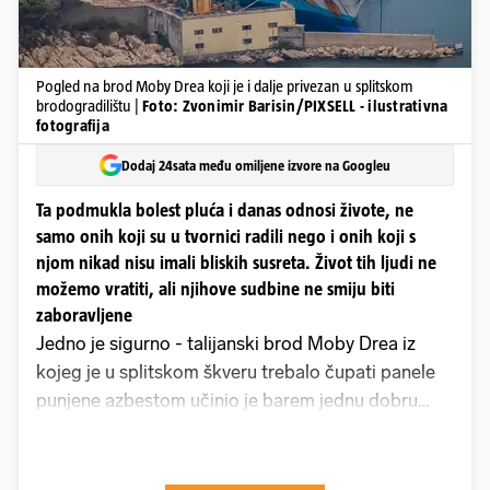
Pogled na brod Moby Drea koji je i dalje privezan u splitskom
brodogradilištu |
Foto: Zvonimir Barisin/PIXSELL - ilustrativna
fotografija
Dodaj 24sata među omiljene izvore na Googleu
Ta podmukla bolest pluća i danas odnosi živote, ne
samo onih koji su u tvornici radili nego i onih koji s
njom nikad nisu imali bliskih susreta. Život tih ljudi ne
možemo vratiti, ali njihove sudbine ne smiju biti
zaboravljene
Jedno je sigurno - talijanski brod Moby Drea iz
kojeg je u splitskom škveru trebalo čupati panele
punjene azbestom učinio je barem jednu dobru
stvar - osvijestio je građane o opasnostima koje iz
azbesta vrebaju i važnosti pravilnog uklanjanja i
skladištenja proizvoda napravljenih od njega. Sve