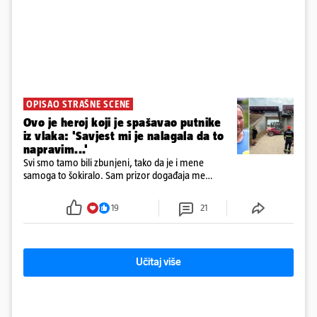
OPISAO STRAŠNE SCENE
Ovo je heroj koji je spašavao putnike
iz vlaka: 'Savjest mi je nalagala da to
napravim...'
Svi smo tamo bili zbunjeni, tako da je i mene
samoga to šokiralo. Sam prizor događaja me
šokirao kada sam vidio, rekao je Božidar Zrinski
19
21
Učitaj više