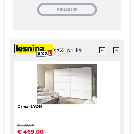
je kompaktan, ali pritom zaboravljaju da je on na
krovovima i fasadama već desetljećima i da je pod
utjecajem vremena sklon oštećenjima, a time i
mrvljenju. A tad postaje opasan.