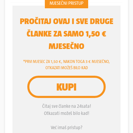
ono o čemu se šutjelo godinama, sva ostavština
Salonita, tvornice azbesta u Vranjicu na području
Solina, izašla je na vidjelo. I ne govorimo ovdje
samo o pločama i cijevima kojih ima posvuda,
govorimo i o onom puno bolnijem - mezoteliomu,
bolesti koja se često naziva i azbestoza. Ta
podmukla bolest pluća i danas odnosi živote, ne
samo onih koji su u tvornici radili nego i onih koji s
njom nikad nisu imali bliskih susreta. Život tih ljudi
ne možemo vratiti, ali njihove sudbine ne smiju biti
zaboravljene. Jer od samog azbesta u ovom
trenutku opasnija je jedino šutnja i ignoriranje
problema. Taj materijal je na području Solina,
Kaštela, Splita, pa i cijele države, toliko
rasprostranjen da bi, kad govorimo o njegovom
uklanjanju iz prostora, problemu trebalo pristupiti
vrlo ozbiljno i sistematski. Kažu, nije on opasan ako