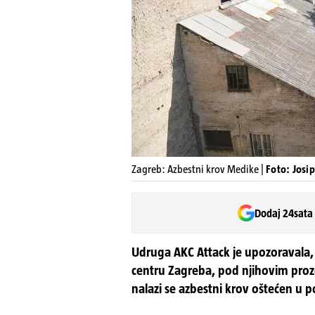
Zagreb: Azbestni krov Medike |
Foto: Josi
Dodaj 24sata
Udruga AKC Attack je upozoravala, 
centru Zagreba, pod njihovim prozor
nalazi se azbestni krov oštećen u p