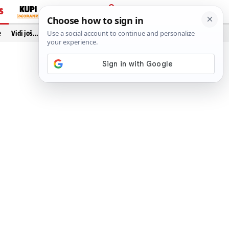
S
PRIJAVA
e
Vidi još…