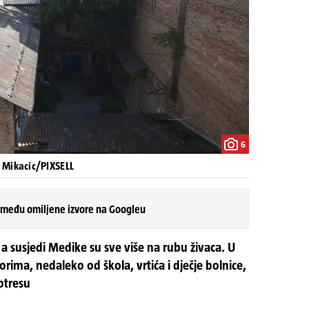
6
p Mikacic/PIXSELL
 među omiljene izvore na Googleu
a susjedi Medike su sve više na rubu živaca. U
ima, nedaleko od škola, vrtića i dječje bolnice,
otresu