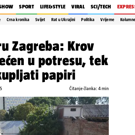
SHOW
SPORT
LIFE&STYLE
VIRAL
SCI/TECH
EXPRES
e
Crna kronika
Svijet
Rat u Ukrajini
Politika
Vrijeme
Kolumn
ru Zagreba: Krov
ećen u potresu, tek
upljati papiri
25
Čitanje članka: 4 min