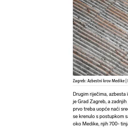
Zagreb: Azbestni krov Medike |
Drugim riječima, azbesta
je Grad Zagreb, a zadnjih
prvo treba uopće naći sre
se krenulo s postupkom sa
oko Medike, njih 700- tin