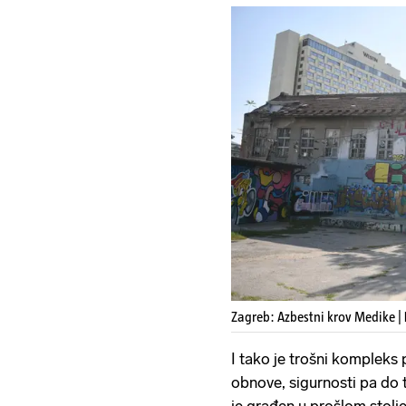
Zagreb: Azbestni krov Medike |
I tako je trošni kompleks
obnove, sigurnosti pa do t
je građen u prošlom stolje