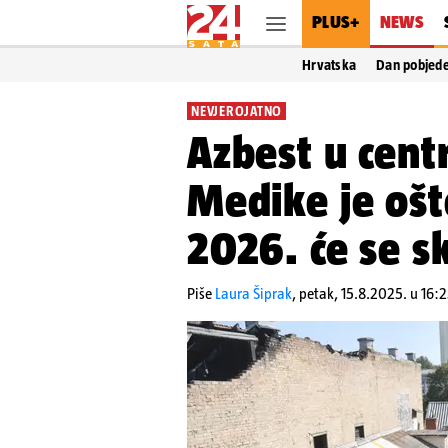
PLUS+
NEWS
Hrvatska
Dan pobjed
NEVJEROJATNO
Azbest u cent
Medike je ošt
2026. će se sk
Piše
Laura Šiprak
,
petak, 15.8.2025. u 16: