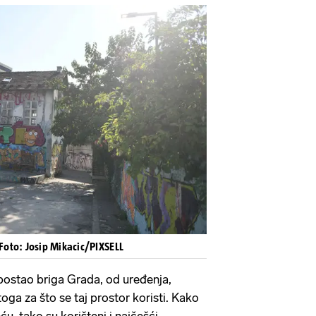
Foto: Josip Mikacic/PIXSELL
 postao briga Grada, od uređenja,
oga za što se taj prostor koristi. Kako
ću, tako su korišteni i najčešći