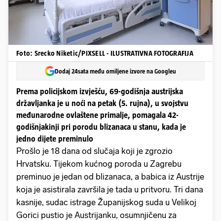
Foto: Srecko Niketic/PIXSELL - ILUSTRATIVNA FOTOGRAFIJA
Dodaj 24sata među omiljene izvore na Googleu
Prema policijskom izvješću, 69-godišnja austrijska
državljanka je u noći na petak (5. rujna), u svojstvu
međunarodne ovlaštene primalje, pomagala 42-
godišnjakinji pri porodu blizanaca u stanu, kada je
jedno dijete preminulo
Prošlo je 18 dana od slučaja koji je zgrozio
Hrvatsku. Tijekom kućnog poroda u Zagrebu
preminuo je jedan od blizanaca, a babica iz Austrije
koja je asistirala završila je tada u pritvoru. Tri dana
kasnije, sudac istrage Županijskog suda u Velikoj
Gorici pustio je Austrijanku, osumnjičenu za