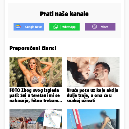
Prati naše kanale
Preporučeni članci
FOTO Zbog svog izgleda
Vruće poze uz koje akcija
pati: Svi u teretani mi se
dulje traje, a ona će u
nabacuju, hitno trebam
svakoj uživati
tjelohranitelja!