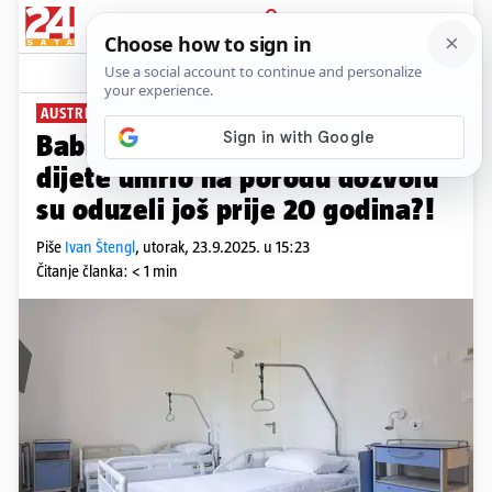
PRIJAVA
News
AUSTRIJSKI MEDIJI POTVRDILI
Babici (69) iz Austrije kojoj je
dijete umrlo na porodu dozvolu
su oduzeli još prije 20 godina?!
Piše
Ivan Štengl
,
utorak, 23.9.2025. u 15:23
Čitanje članka: < 1 min