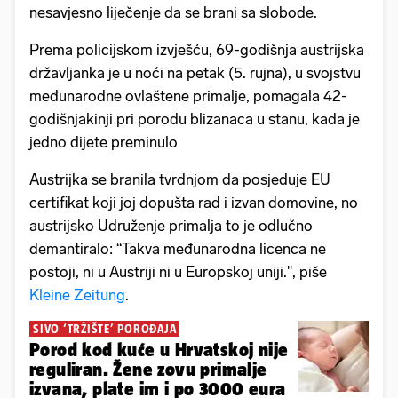
nesavjesno liječenje da se brani sa slobode.
Prema policijskom izvješću, 69-godišnja austrijska
državljanka je u noći na petak (5. rujna), u svojstvu
međunarodne ovlaštene primalje, pomagala 42-
godišnjakinji pri porodu blizanaca u stanu, kada je
jedno dijete preminulo
Austrijka se branila tvrdnjom da posjeduje EU
certifikat koji joj dopušta rad i izvan domovine, no
austrijsko Udruženje primalja to je odlučno
demantiralo: “Takva međunarodna licenca ne
postoji, ni u Austriji ni u Europskoj uniji.", piše
Kleine Zeitung
.
SIVO ‘TRŽIŠTE’ POROĐAJA
Porod kod kuće u Hrvatskoj nije
reguliran. Žene zovu primalje
izvana, plate im i po 3000 eura