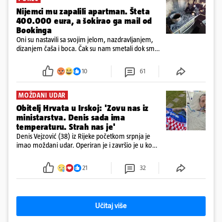
Nijemci mu zapalili apartman. Šteta
400.000 eura, a šokirao ga mail od
Bookinga
Oni su nastavili sa svojim jelom, nazdravljanjem,
dizanjem čaša i boca. Čak su nam smetali dok smo
u panici kupili crijeva kako bismo pokušali ugasiti
požar, rekao je vlasnik
10
61
MOŽDANI UDAR
Obitelj Hrvata u Irskoj: 'Zovu nas iz
ministarstva. Denis sada ima
temperaturu. Strah nas je'
Denis Vejzović (38) iz Rijeke početkom srpnja je
imao moždani udar. Operiran je i završio je u komi.
Obitelj ga želi prebaciti u Hrvatsku, kažu kako
tamošnji liječnici ne vjeruju u oporavak: 'Imamo
21
32
72 sata'
Učitaj više