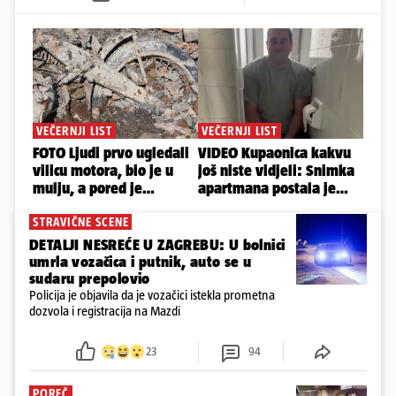
STRAVIČNE SCENE
DETALJI NESREĆE U ZAGREBU: U bolnici
umrla vozačica i putnik, auto se u
sudaru prepolovio
Policija je objavila da je vozačici istekla prometna
dozvola i registracija na Mazdi
23
94
POREČ