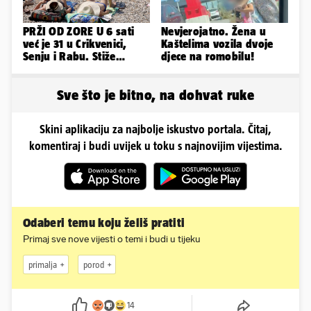
PRŽI OD ZORE U 6 sati
Nevjerojatno. Žena u
već je 31 u Crikvenici,
Kaštelima vozila dvoje
Senju i Rabu. Stiže
djece na romobilu!
grmljavina, pljusak i
jaka bura
Sve što je bitno, na dohvat ruke
Skini aplikaciju za najbolje iskustvo portala. Čitaj,
komentiraj i budi uvijek u toku s najnovijim vijestima.
Odaberi temu koju želiš pratiti
Primaj sve nove vijesti o temi i budi u tijeku
primalja
porod
14