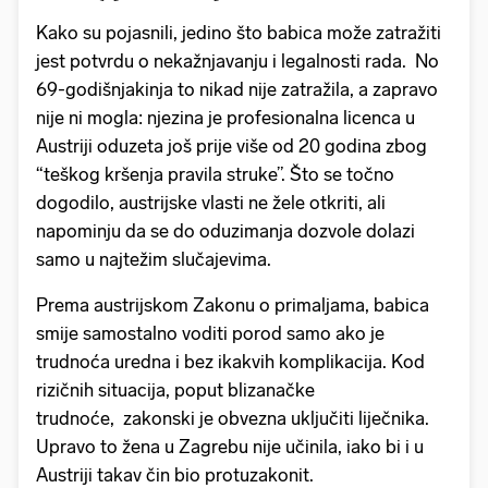
Kako su pojasnili, jedino što babica može zatražiti
jest potvrdu o nekažnjavanju i legalnosti rada. No
69-godišnjakinja to nikad nije zatražila, a zapravo
nije ni mogla: njezina je profesionalna licenca u
Austriji oduzeta još prije više od 20 godina zbog
“teškog kršenja pravila struke”. Što se točno
dogodilo, austrijske vlasti ne žele otkriti, ali
napominju da se do oduzimanja dozvole dolazi
samo u najtežim slučajevima.
Prema austrijskom Zakonu o primaljama, babica
smije samostalno voditi porod samo ako je
trudnoća uredna i bez ikakvih komplikacija. Kod
rizičnih situacija, poput blizanačke
trudnoće, zakonski je obvezna uključiti liječnika.
Upravo to žena u Zagrebu nije učinila, iako bi i u
Austriji takav čin bio protuzakonit.