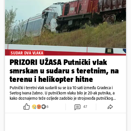
SUDAR DVA VLAKA
PRIZORI UŽASA Putnički vlak
smrskan u sudaru s teretnim, na
terenu i helikopter hitne
Putnički i teretni vlak sudarili su se iza 10 sati između Gradeca i
Svetog Ivana žabno. U putničkom vlaku bilo je 20-ak putnika, a
kako doznajemo teže ozljede zadobio je strojovođa putničkog
vlaka. Zatvoren je promet, a fotoreporteri Prigorskog objavili su
6
47
prve snimke s mjesta sudara