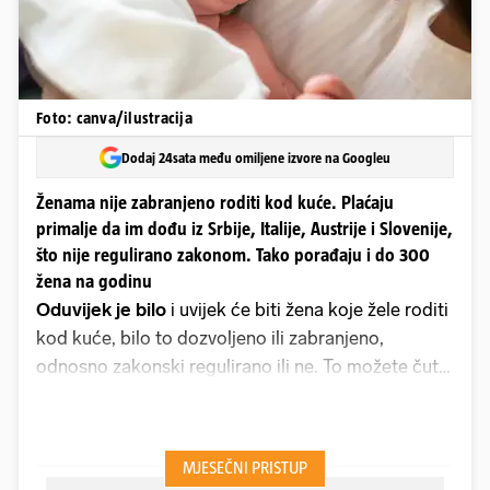
Foto: canva/ilustracija
Dodaj 24sata među omiljene izvore na Googleu
Ženama nije zabranjeno roditi kod kuće. Plaćaju
primalje da im dođu iz Srbije, Italije, Austrije i Slovenije,
što nije regulirano zakonom. Tako porađaju i do 300
žena na godinu
Oduvijek je bilo
i uvijek će biti žena koje žele roditi
kod kuće, bilo to dozvoljeno ili zabranjeno,
odnosno zakonski regulirano ili ne. To možete čuti
od upućenih u ovo "sivo" područje porođaja kod
kuće. Sad stvari stoje tako da ženu nitko ne može
prisiliti da na porođaj ode u bolnicu, odnosno ona
smije roditi kod kuće, kao što, uostalom, ima i