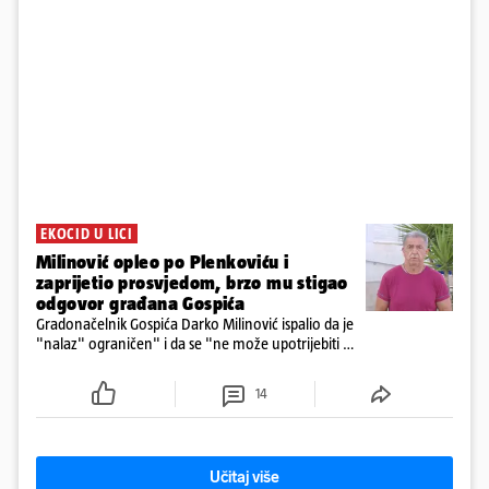
EKOCID U LICI
Milinović opleo po Plenkoviću i
zaprijetio prosvjedom, brzo mu stigao
odgovor građana Gospića
Gradonačelnik Gospića Darko Milinović ispalio da je
"nalaz" ograničen" i da se "ne može upotrijebiti za
sudske sporove". Građani Gospića ga podsjetili da
ga je naručio Uskok i da je dio spisa
14
Učitaj više