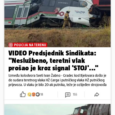
POLICIJA NA TERENU
VIDEO Predsjednik Sindikata:
"Neslužbeno, teretni vlak
prošao je kroz signal 'STOJ'..."
Između kolodvora Sveti Ivan Žabno - Gradec kod Bjelovara došlo je
do sudara teretnog vlaka HŽ Carga i putničkog vlaka HŽ putničkog
prijevoza. U vlaku je bilo 20-ak putnika, teže je ozlijeđen strojovođa
18
155