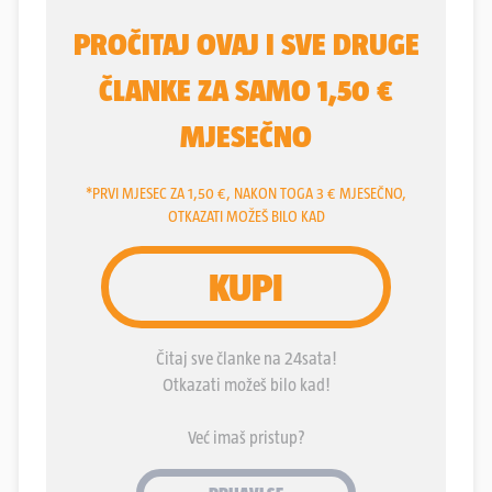
situacija da zbog brzog porođaja rodi kod kuće, u
autu, bilo gdje. S druge strane, nije regulirano
"tržište" školovanih primalja, za porađanje žena
kod kuće - njima to nije dozvoljeno, ali im nije ni
zabranjeno, i u toj nereguliranoj situaciji one
riskiraju ako nešto krene u krivom smjeru.
Podsjetimo, ovih je dana preminula jedna beba iz
blizanačke trudnoće, majka je uz asistenciju
primalje iz Austrije rađala kod kuće. Druga beba i
majka su dobro. Javna je tajna, može se čuti od
upućenih, da u Hrvatsku primalje dolaze na porođaj
u kući iz Austrije i Slovenije, iz Italije i Mađarske,
kao i iz Srbije te iz BiH.