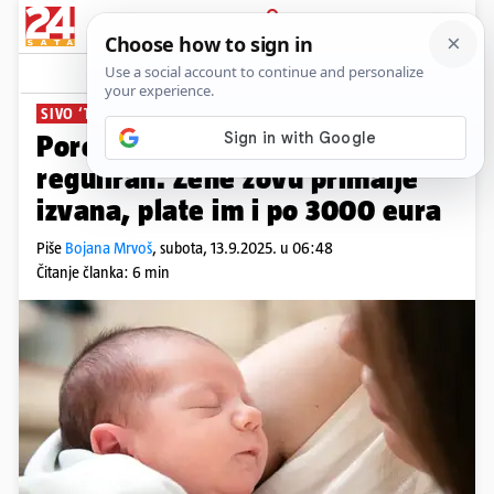
PRIJAVA
News
Komentari
58
SIVO ‘TRŽIŠTE’ POROĐAJA
PLUS+
Porod kod kuće u Hrvatskoj nije
reguliran. Žene zovu primalje
izvana, plate im i po 3000 eura
Piše
Bojana Mrvoš
,
subota, 13.9.2025. u 06:48
Čitanje članka: 6 min