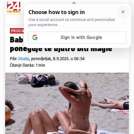
PRIJAVA
News
Komentari
3
PROGNOZA VREMENA
Bablje ljeto: Sunčano i toplo,
ponegdje će ujutro biti magle
Piše
24sata
,
ponedjeljak, 8.9.2025. u 06:54
Čitanje članka: 1 min