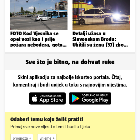
FOTO Kod Vjesnika se
Detalji užasa u
opet vozi kao i prije
Slavonskom Brodu:
požara nebodera, gotovi
Uhitili su ženu (37) zbog
radovi i na Deželićevoj
smrti 71-godišnjeg
muškarca
Sve što je bitno, na dohvat ruke
Skini aplikaciju za najbolje iskustvo portala. Čitaj,
komentiraj i budi uvijek u toku s najnovijim vijestima.
Odaberi temu koju želiš pratiti
Primaj sve nove vijesti o temi i budi u tijeku
prognoza
vrijeme