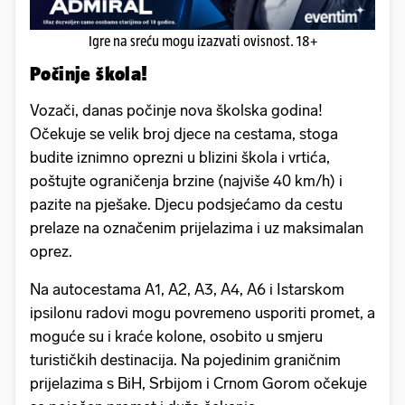
Igre na sreću mogu izazvati ovisnost. 18+
Počinje škola!
Vozači, danas počinje nova školska godina!
Očekuje se velik broj djece na cestama, stoga
budite iznimno oprezni u blizini škola i vrtića,
poštujte ograničenja brzine (najviše 40 km/h) i
pazite na pješake. Djecu podsjećamo da cestu
prelaze na označenim prijelazima i uz maksimalan
oprez.
Na autocestama A1, A2, A3, A4, A6 i Istarskom
ipsilonu radovi mogu povremeno usporiti promet, a
moguće su i kraće kolone, osobito u smjeru
turističkih destinacija. Na pojedinim graničnim
prijelazima s BiH, Srbijom i Crnom Gorom očekuje