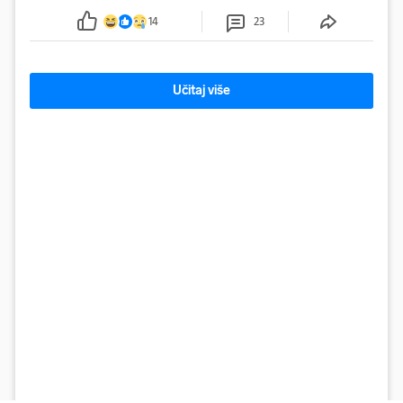
14
23
Učitaj više