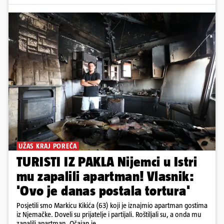
UŽAS KRAJ POREČA
TURISTI IZ PAKLA Nijemci u Istri
mu zapalili apartman! Vlasnik:
'Ovo je danas postala tortura'
Posjetili smo Markicu Kikića (63) koji je iznajmio apartman gostima
iz Njemačke. Doveli su prijatelje i partijali. Roštiljali su, a onda mu
zapalili apartman. Očajan je...