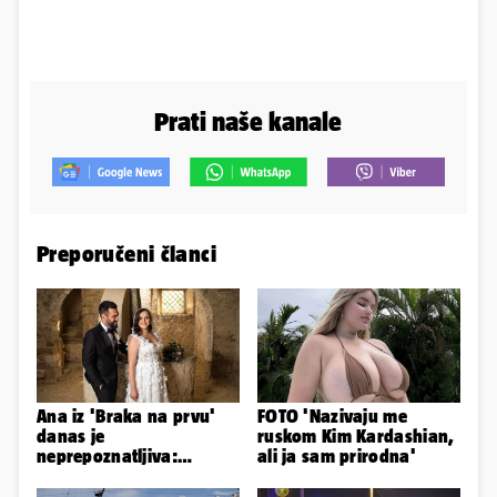
Prati naše kanale
Preporučeni članci
Ana iz 'Braka na prvu'
FOTO 'Nazivaju me
danas je
ruskom Kim Kardashian,
neprepoznatljiva:
ali ja sam prirodna'
Odselila je iz Hrvatske, a
ovako sad izgleda