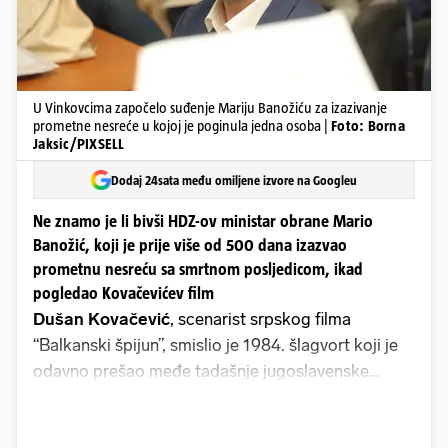
U Vinkovcima započelo suđenje Mariju Banožiću za izazivanje
prometne nesreće u kojoj je poginula jedna osoba |
Foto: Borna
Jaksic/PIXSELL
Dodaj 24sata među omiljene izvore na Googleu
Ne znamo je li bivši HDZ-ov ministar obrane Mario
Banožić, koji je prije više od 500 dana izazvao
prometnu nesreću sa smrtnom posljedicom, ikad
pogledao Kovačevićev film
Dušan Kovačević
, scenarist srpskog filma
“Balkanski špijun”, smislio je 1984. šlagvort koji je
odavno prešao međe tadašnje jugoslavenske
kinematografije. To je onaj dramatski trenutak u
kojem Ilija Čvorović (igra ga genijalni Danilo Bata