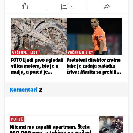
2
Komentari
2
POREČ
Nijemci mu zapalili apartman. Šteta
400.000 eura, a šokirao ga mail od