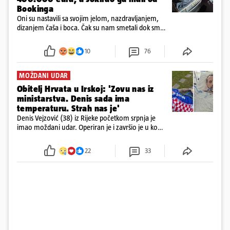
Bookinga
Oni su nastavili sa svojim jelom, nazdravljanjem,
dizanjem čaša i boca. Čak su nam smetali dok smo
u panici kupili crijeva kako bismo pokušali ugasiti
požar, rekao je vlasnik
10
76
MOŽDANI UDAR
Obitelj Hrvata u Irskoj: 'Zovu nas iz
ministarstva. Denis sada ima
temperaturu. Strah nas je'
Denis Vejzović (38) iz Rijeke početkom srpnja je
imao moždani udar. Operiran je i završio je u komi.
Obitelj ga želi prebaciti u Hrvatsku, kažu kako
tamošnji liječnici ne vjeruju u oporavak: 'Imamo
22
33
72 sata'