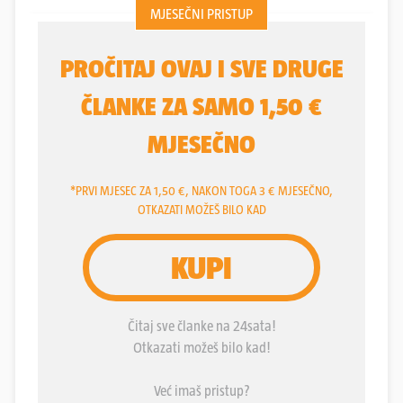
Stojković) pokušava iznuditi priznaje od svog
podstanara/špijuna pa mu, kao, dobronamjerno
kaže: “Đura će ti oprostiti što te je tukao”.
Spomenuti Đura (Zvonko Lepetić, još jedan nestor
filmske umjetnosti) Ilijin je brat. Taj koji tuče.