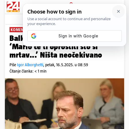
PRIJAVA
News
Komentari
2
KOMENTAR: IGOR ALBORGHETTI
PLUS+
Balkanski špijun u sudnici.
‘Mario će ti oprostiti što si
mrtav...’ Ništa neočekivano
Piše
Igor Alborghetti
,
petak, 16.5.2025. u 08:59
Čitanje članka: < 1 min