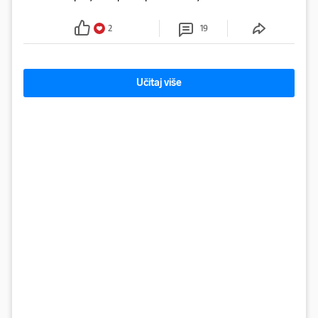
najpotrebnija - objavilo je Ministarstvo zdravstva na
Facebooku
2
19
Učitaj više