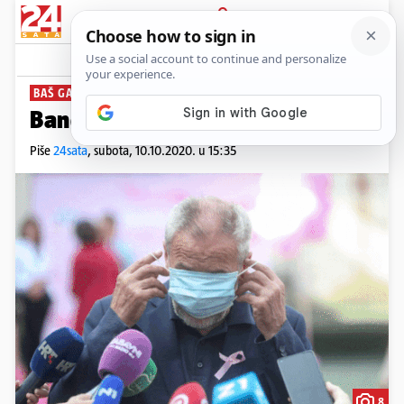
PRIJAVA
News
Komentari
38
BAŠ GA NEĆE
Bandića opet namučila maska
Piše
24sata
,
subota, 10.10.2020. u 15:35
8