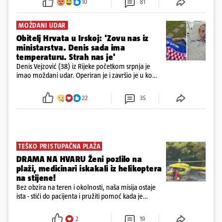
10
81
MOŽDANI UDAR
Obitelj Hrvata u Irskoj: 'Zovu nas iz
ministarstva. Denis sada ima
temperaturu. Strah nas je'
Denis Vejzović (38) iz Rijeke početkom srpnja je
imao moždani udar. Operiran je i završio je u komi.
Obitelj ga želi prebaciti u Hrvatsku, kažu kako
tamošnji liječnici ne vjeruju u oporavak: 'Imamo
22
35
72 sata'
TEŠKO PRISTUPAČNA PLAŽA
DRAMA NA HVARU Ženi pozlilo na
plaži, medicinari iskakali iz helikoptera
na stijene!
Bez obzira na teren i okolnosti, naša misija ostaje
ista - stići do pacijenta i pružiti pomoć kada je
najpotrebnija - objavilo je Ministarstvo zdravstva na
Facebooku
2
19