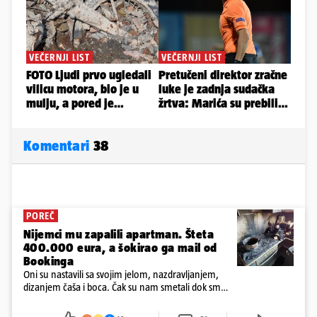
Komentari
38
POREČ
Nijemci mu zapalili apartman. Šteta
400.000 eura, a šokirao ga mail od
Bookinga
Oni su nastavili sa svojim jelom, nazdravljanjem,
dizanjem čaša i boca. Čak su nam smetali dok smo
u panici kupili crijeva kako bismo pokušali ugasiti
požar, rekao je vlasnik