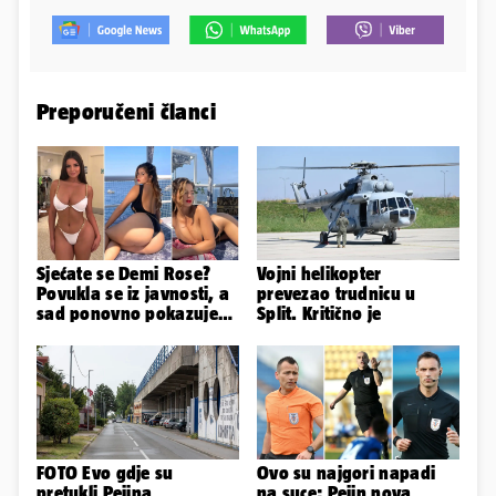
Preporučeni članci
Sjećate se Demi Rose?
Vojni helikopter
Povukla se iz javnosti, a
prevezao trudnicu u
sad ponovno pokazuje
Split. Kritično je
obline. Ovako izgleda
FOTO Evo gdje su
Ovo su najgori napadi
pretukli Pejina
na suce: Pejin nova