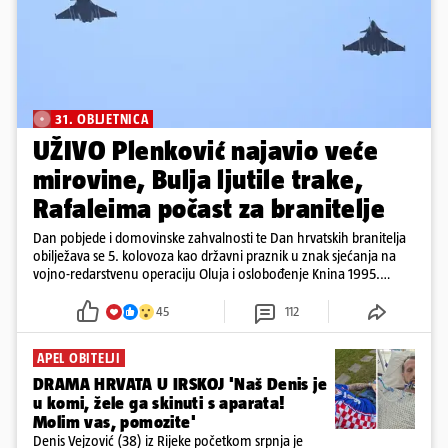
31. OBLJETNICA
UŽIVO Plenković najavio veće
mirovine, Bulja ljutile trake,
Rafaleima počast za branitelje
Dan pobjede i domovinske zahvalnosti te Dan hrvatskih branitelja
obilježava se 5. kolovoza kao državni praznik u znak sjećanja na
vojno-redarstvenu operaciju Oluja i oslobođenje Knina 1995.
godine
45
112
APEL OBITELJI
DRAMA HRVATA U IRSKOJ 'Naš Denis je
u komi, žele ga skinuti s aparata!
Molim vas, pomozite'
Denis Vejzović (38) iz Rijeke početkom srpnja je