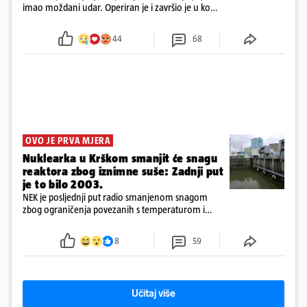
imao moždani udar. Operiran je i završio je u komi.
Obitelj ga želi prebaciti u Hrvatsku, kažu kako
tamošnji liječnici ne vjeruju u oporavak: 'Imamo
44
68
72 sata'
OVO JE PRVA MJERA
Nuklearka u Krškom smanjit će snagu
reaktora zbog iznimne suše: Zadnji put
je to bilo 2003.
NEK je posljednji put radio smanjenom snagom
zbog ograničenja povezanih s temperaturom i
protokom rijeke Save 2003. godine, kada je
smanjenje snage bilo potrebno više od 90 dana.
8
59
Učitaj više