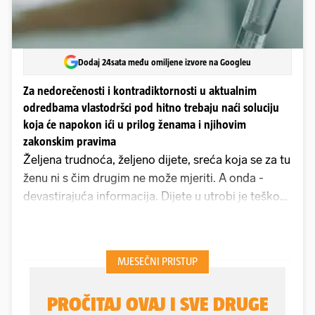
Dodaj 24sata među omiljene izvore na Googleu
Za nedorečenosti i kontradiktornosti u aktualnim
odredbama vlastodršci pod hitno trebaju naći soluciju
koja će napokon ići u prilog ženama i njihovim
zakonskim pravima
Željena trudnoća, željeno dijete, sreća koja se za tu
ženu ni s čim drugim ne može mjeriti. A onda -
devastirajuća informacija. Dijete u utrobi je teško
bolesno, možda neće doživjeti ni kraj trudnoće, a
ako ga i doživi, umrijet će u najranijoj dojenačkoj
dobi. Malo je reći da se ženi tad sruši cijeli svijet,
kao što se dogodilo Mireli Čavajdi. I nije jedina.