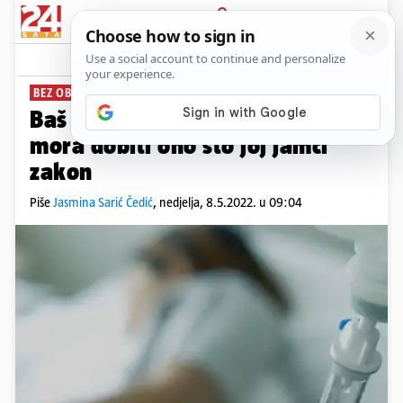
PRIJAVA
News
Komentari
1
BEZ OBZIRA NA PRIZIV SAVJESTI
PLUS+
Baš svaka žena od sustava
mora dobiti ono što joj jamči
zakon
Piše
Jasmina Sarić Čedić
,
nedjelja, 8.5.2022. u 09:04