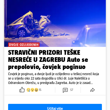
DVOJE OZLIJEĐENIH
STRAVIČNI PRIZORI TEŠKE
NESREĆE U ZAGREBU Auto se
prepolovio, čovjek poginuo
Čovjek je poginuo, a dvoje ljudi je ozlijeđeno u teškoj nesreći koja
se u srijedu oko 22 sata dogodila u Ulici dr. Luje Naletilića u
Odranskom Obrežu, u predgrađu Zagreba. Auto je iz zasad
neutvrđenih razloga sletio s kolnika, a od siline udara vozilo se
15
57
prepolovilo.
Učitaj više