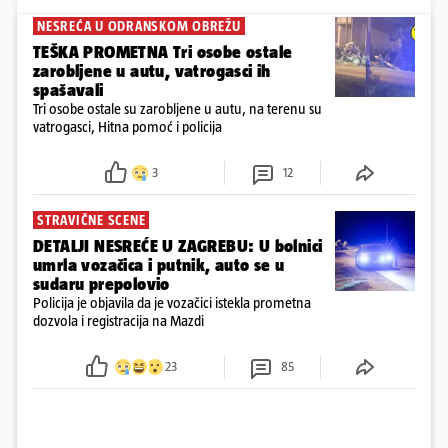
NESREĆA U ODRANSKOM OBREŽU
TEŠKA PROMETNA Tri osobe ostale
zarobljene u autu, vatrogasci ih
spašavali
Tri osobe ostale su zarobljene u autu, na terenu su
vatrogasci, Hitna pomoć i policija
3
12
STRAVIČNE SCENE
DETALJI NESREĆE U ZAGREBU: U bolnici
umrla vozačica i putnik, auto se u
sudaru prepolovio
Policija je objavila da je vozačici istekla prometna
dozvola i registracija na Mazdi
23
85