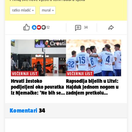
ratko mladić
mural
12
34
Komentari
34