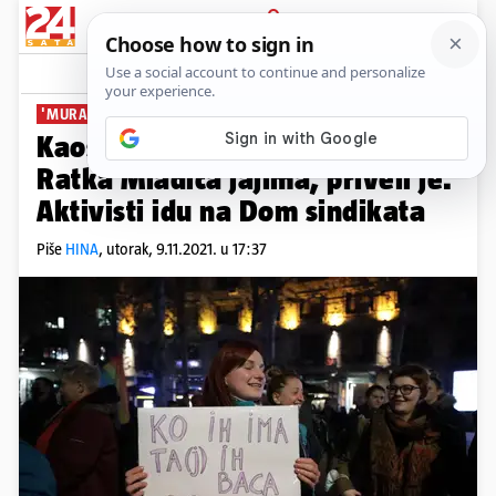
PRIJAVA
News
Komentari
34
'MURAL MORA PASTI'
Kaos u Beogradu: Gađala mural
Ratka Mladića jajima, priveli je.
Aktivisti idu na Dom sindikata
Piše
HINA
,
utorak, 9.11.2021. u 17:37