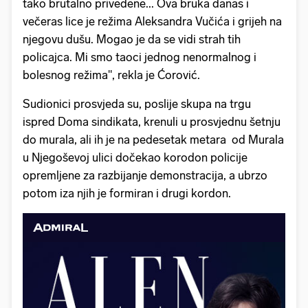
tako brutalno privedene... Ova bruka danas i
večeras lice je režima Aleksandra Vučića i grijeh na
njegovu dušu. Mogao je da se vidi strah tih
policajca. Mi smo taoci jednog nenormalnog i
bolesnog režima", rekla je Ćorović.
Sudionici prosvjeda su, poslije skupa na trgu
ispred Doma sindikata, krenuli u prosvjednu šetnju
do murala, ali ih je na pedesetak metara od Murala
u Njegoševoj ulici dočekao korodon policije
opremljene za razbijanje demonstracija, a ubrzo
potom iza njih je formiran i drugi kordon.