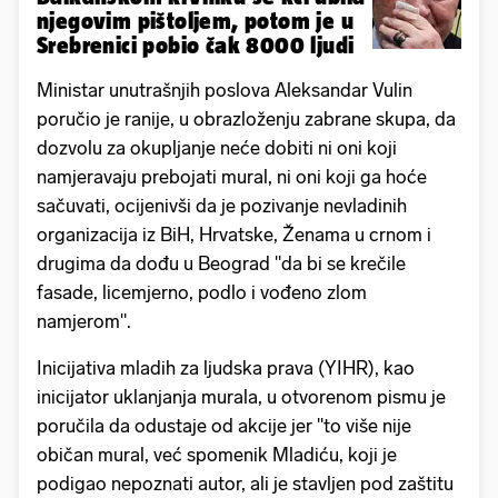
njegovim pištoljem, potom je u
Srebrenici pobio čak 8000 ljudi
Ministar unutrašnjih poslova Aleksandar Vulin
poručio je ranije, u obrazloženju zabrane skupa, da
dozvolu za okupljanje neće dobiti ni oni koji
namjeravaju prebojati mural, ni oni koji ga hoće
sačuvati, ocijenivši da je pozivanje nevladinih
organizacija iz BiH, Hrvatske, Ženama u crnom i
drugima da dođu u Beograd "da bi se krečile
fasade, licemjerno, podlo i vođeno zlom
namjerom".
Inicijativa mladih za ljudska prava (YIHR), kao
inicijator uklanjanja murala, u otvorenom pismu je
poručila da odustaje od akcije jer "to više nije
običan mural, već spomenik Mladiću, koji je
podigao nepoznati autor, ali je stavljen pod zaštitu