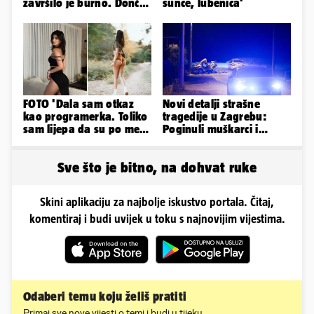
završilo je burno. Dončić
sunce, lubenica'
i Anamaria u novoj fazi
FOTO 'Dala sam otkaz
Novi detalji strašne
kao programerka. Toliko
tragedije u Zagrebu:
sam lijepa da su po meni
Poginuli muškarci i
napravili lutku'
vozačica otprije poznati
policiji
Sve što je bitno, na dohvat ruke
Skini aplikaciju za najbolje iskustvo portala. Čitaj,
komentiraj i budi uvijek u toku s najnovijim vijestima.
Odaberi temu koju želiš pratiti
Primaj sve nove vijesti o temi i budi u tijeku