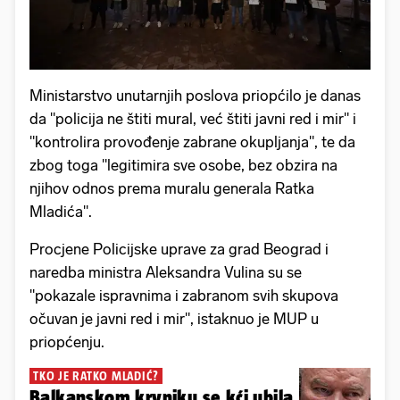
Ministarstvo unutarnjih poslova priopćilo je danas
da "policija ne štiti mural, već štiti javni red i mir" i
"kontrolira provođenje zabrane okupljanja", te da
zbog toga "legitimira sve osobe, bez obzira na
njihov odnos prema muralu generala Ratka
Mladića".
Procjene Policijske uprave za grad Beograd i
naredba ministra Aleksandra Vulina su se
"pokazale ispravnima i zabranom svih skupova
očuvan je javni red i mir", istaknuo je MUP u
priopćenju.
TKO JE RATKO MLADIĆ?
Balkanskom krvniku se kći ubila