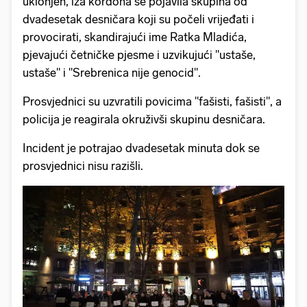
uklonjen, iza kordona se pojavila skupina od
dvadesetak desničara koji su počeli vrijeđati i
provocirati, skandirajući ime Ratka Mladića,
pjevajući četničke pjesme i uzvikujući "ustaše,
ustaše" i "Srebrenica nije genocid".
Prosvjednici su uzvratili povicima "fašisti, fašisti", a
policija je reagirala okruživši skupinu desničara.
Incident je potrajao dvadesetak minuta dok se
prosvjednici nisu razišli.