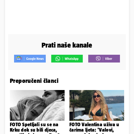
Prati naše kanale
Preporučeni članci
FOTO Spetljali su se na
FOTO Valentina uživa u
Krku dok su bili djeca,
čarima ljeta: 'Valovi,