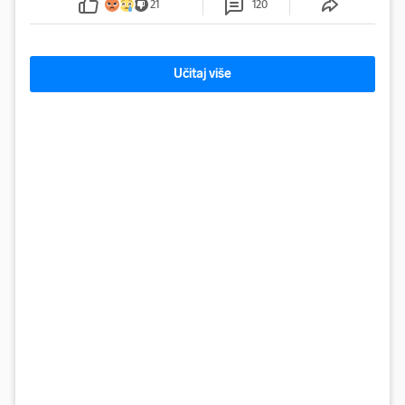
21
120
Učitaj više