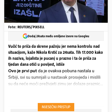
Foto: REUTERS/PIXSELL
Dodaj 24sata među omiljene izvore na Googleu
Vučić to priča da skrene pažnju jer nema kontrolu nad
situacijom, kaže Nikola Krstić za 24sata. Tih 17.000 kako
ih naziva, lojalista je pucanj u prazno i ta će priča za
tjedan dana otići u povijest, ističe
Ovo je prvi put
da je ovakva pobuna nastala u
Srbiji, svi su sumnjali u nastavak prosvjeda i mislili
su da neće moći preživjeti zimu jer dolaze praznici,
no evo prošla je Nova godina, uskoro će i
pravoslavni Božić, a prosvjedi su i dalje živi. Za
Novu godinu se okupilo 17.000 ljudi koji su tišinom
dočekali novogodišnju noć odajući počast žrtvama