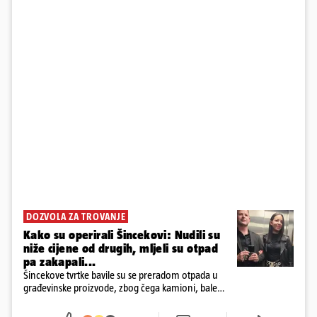
DOZVOLA ZA TROVANJE
Kako su operirali Šincekovi: Nudili su
niže cijene od drugih, mljeli su otpad
pa zakapali...
Šincekove tvrtke bavile su se preradom otpada u
građevinske proizvode, zbog čega kamioni, bale
plastike i samljeveni materijal dugo nisu izazivali
sumnju