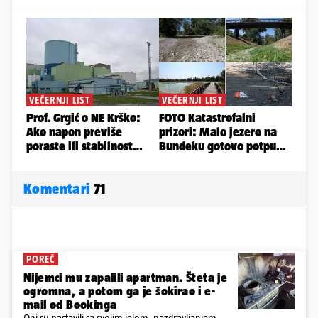
Komentari
71
POREČ
Nijemci mu zapalili apartman. Šteta je
ogromna, a potom ga je šokirao i e-
mail od Bookinga
Oni su nastavili sa svojim jelom, nazdravljanjem,