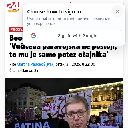
PRIJAVA
News
Komentari
71
PROSVJEDI U SRBIJI
PLUS+
Beogradski novinar za 24sata:
'Vučićeva paravojska ne postoji,
to mu je samo potez očajnika'
Piše
Martina Pauček Šljivak
,
petak, 3.1.2025. u 22:00
Čitanje članka: 3 min