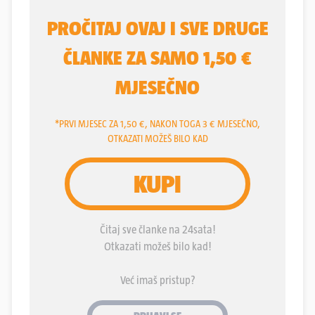
nesreće s novosadskog željezničkog kolodvora -
istaknuo je u razgovoru za 24sata Nikola Krstić,
novinar iz Beograda.