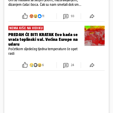
dizanjem čaša i boca. Čak su nam smetali dok smo
u panici kupili crijeva kako bismo pokušali ugasiti
požar, rekao je vlasnik
11
93
NEMA KIŠE NA VIDIKU
PREDAH ĆE BITI KRATAK Evo kada se
vraća toplinski val. Većina Europe na
udaru
Početkom sljedećeg tjedna temperature će opet
rasti
6
24