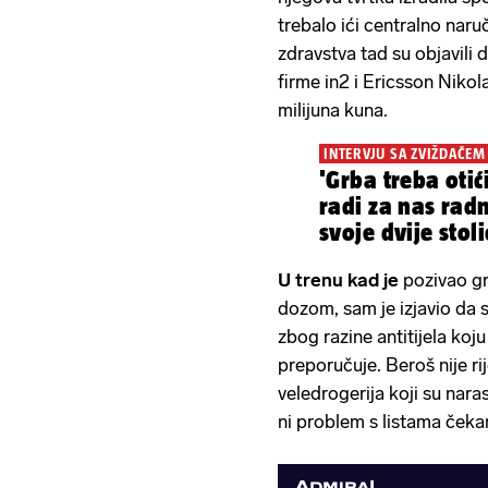
trebalo ići centralno naruč
zdravstva tad su objavili d
firme in2 i Ericsson Nikol
milijuna kuna.
INTERVJU SA ZVIŽDAČEM
'Grba treba otići
radi za nas rad
svoje dvije stoli
U trenu kad je
pozivao gr
dozom, sam je izjavio da 
zbog razine antitijela koju
preporučuje. Beroš nije r
veledrogerija koji su narasl
ni problem s listama čeka