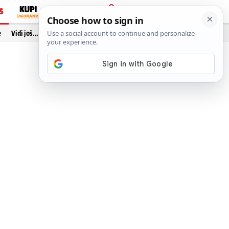
S
PRIJAVA
e
Vidi još…