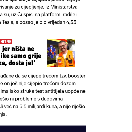
ivanje za cijepljenje. Iz Ministarstva
a su, uz Cuspis, na platformi radile i
a Tesla, a posao je bio vrijedan 4,35
 HITNE
 jer ništa ne
nike samo grije
ce, dosta je!'
ađane da se cijepe trećom tzv. booster
se on još nije cijepio trećom dozom
 ima iako struka test antitijela uopće ne
iješio ni probleme s dugovima
i već na 5,5 milijardi kuna, a nije riješio
nja.