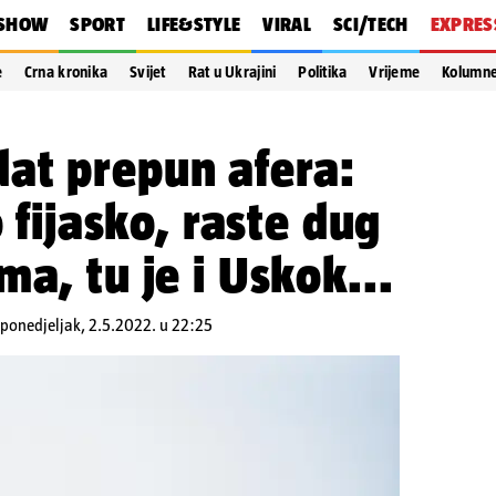
SHOW
SPORT
LIFE&STYLE
VIRAL
SCI/TECH
EXPRES
e
Crna kronika
Svijet
Rat u Ukrajini
Politika
Vrijeme
Kolumn
at prepun afera:
o fijasko, raste dug
ma, tu je i Uskok...
ponedjeljak, 2.5.2022. u 22:25