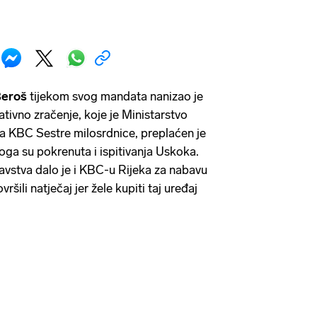
 Beroš
tijekom svog mandata nanizao je
ativno zračenje, koje je Ministarstvo
 za KBC Sestre milosrdnice, preplaćen je
oga su pokrenuta i ispitivanja Uskoka.
ravstva dalo je i KBC-u Rijeka za nabavu
ršili natječaj jer žele kupiti taj uređaj