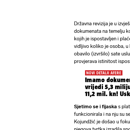
Državna revizija je u izvje
dokumenata na temelju koj
kojih je ispostavljen i pl
vidljivo koliko je osoba, 
obavilo (izvršilo) sate usl
provjerava istinitost ispos
NOVI DETALJI AFERE
Imamo dokument
vrijedi 5,3 milij
11,2 mil. kn! Usk
Sjetimo se i fijaska
s pla
funkcionirala i na nju su se 
Kojundžić je došao u foku
njegova tvrtka izradila sp