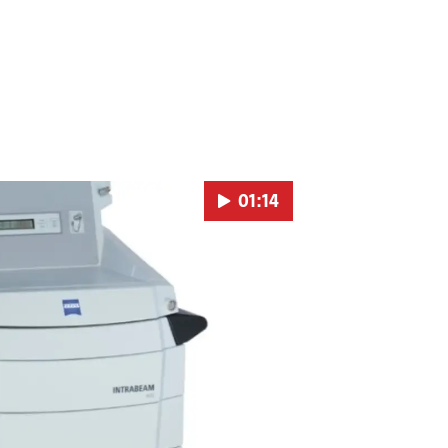
01:14
Pokretanje videa...