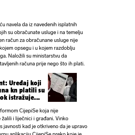
šću navela da iz navedenih isplatnih
ih su obračunate usluge i na temelju
aćen račun za obračunane usluge nije
u kojem opsegu i u kojem razdoblju
uga. Naložili su ministarstvu da
tavljenih računa prije nego što ih plati.
: Uređaj koji
una kn platili su
ok istražuje...
tformom CijepiSe koja nije
žalili i liječnici i građani. Vinko
s javnosti kad je otkriveno da je upravo
ornu aplikaciju CijepiSe preko koje je