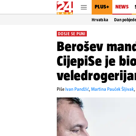
PLUS+
NEWS
Hrvatska
Dan pobjed
DOSJE SE PUNI
Berošev mand
CijepiSe je bi
veledrogerija
Piše
Ivan Pandžić
,
Martina Pauček Šljivak
,