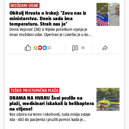
MOŽDANI UDAR
Obitelj Hrvata u Irskoj: 'Zovu nas iz
ministarstva. Denis sada ima
temperaturu. Strah nas je'
Denis Vejzović (38) iz Rijeke početkom srpnja je
imao moždani udar. Operiran je i završio je u komi.
Obitelj ga želi prebaciti u Hrvatsku, kažu kako
tamošnji liječnici ne vjeruju u oporavak: 'Imamo
22
34
72 sata'
TEŠKO PRISTUPAČNA PLAŽA
DRAMA NA HVARU Ženi pozlilo na
plaži, medicinari iskakali iz helikoptera
na stijene!
Bez obzira na teren i okolnosti, naša misija ostaje
ista - stići do pacijenta i pružiti pomoć kada je
najpotrebnija - objavilo je Ministarstvo zdravstva na