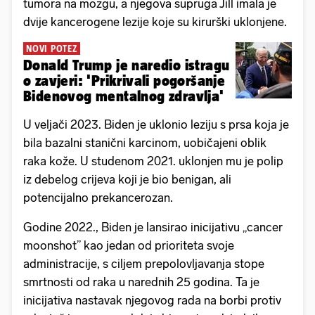
tumora na mozgu, a njegova supruga Jill imala je
dvije kancerogene lezije koje su kirurški uklonjene.
NOVI POTEZ
Donald Trump je naredio istragu
o zavjeri: 'Prikrivali pogoršanje
Bidenovog mentalnog zdravlja'
U veljači 2023. Biden je uklonio leziju s prsa koja je
bila bazalni stanični karcinom, uobičajeni oblik
raka kože. U studenom 2021. uklonjen mu je polip
iz debelog crijeva koji je bio benigan, ali
potencijalno prekancerozan.
Godine 2022., Biden je lansirao inicijativu „cancer
moonshot” kao jedan od prioriteta svoje
administracije, s ciljem prepolovljavanja stope
smrtnosti od raka u narednih 25 godina. Ta je
inicijativa nastavak njegovog rada na borbi protiv