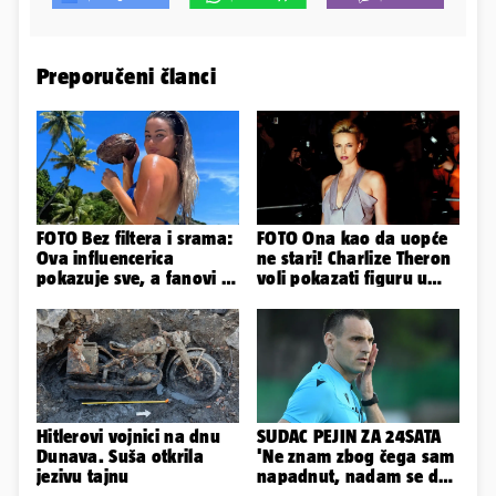
Preporučeni članci
FOTO Bez filtera i srama:
FOTO Ona kao da uopće
Ova influencerica
ne stari! Charlize Theron
pokazuje sve, a fanovi je
voli pokazati figuru u
naprosto obožavaju!
golišavim izdanjima...
Hitlerovi vojnici na dnu
SUDAC PEJIN ZA 24SATA
Dunava. Suša otkrila
'Ne znam zbog čega sam
jezivu tajnu
napadnut, nadam se da