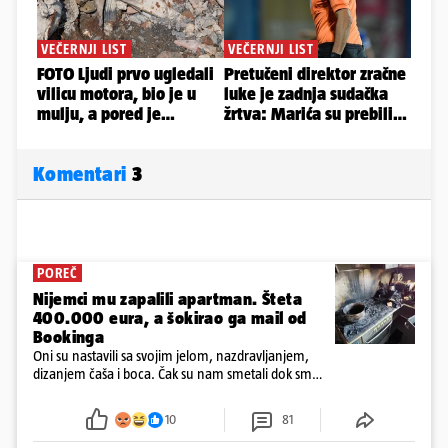
Komentari
3
POREČ
Nijemci mu zapalili apartman. Šteta
400.000 eura, a šokirao ga mail od
Bookinga
Oni su nastavili sa svojim jelom, nazdravljanjem,
dizanjem čaša i boca. Čak su nam smetali dok smo
u panici kupili crijeva kako bismo pokušali ugasiti
požar, rekao je vlasnik
10
81