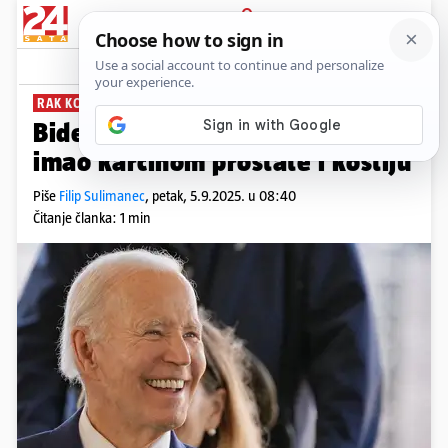
PRIJAVA
News
Komentari
3
RAK KOŽE
Biden preživio i rak kože. Već je
imao karcinom prostate i kostiju
Piše
Filip Sulimanec
,
petak, 5.9.2025. u 08:40
Čitanje članka: 1 min