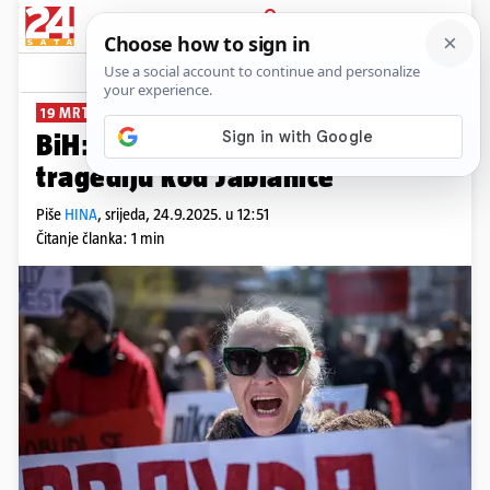
PRIJAVA
News
Komentari
2
19 MRTVIH
BiH: Pri kraju istraga za
tragediju kod Jablanice
Piše
HINA
,
srijeda, 24.9.2025. u 12:51
Čitanje članka: 1 min