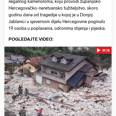
ilegalnog kamenoloma, koju provodi županijsko
Hercegovačko-neretvansko tužiteljstvo, skoro
godinu dana od tragedije u kojoj je u Donjoj
Jablanici u sjevernom dijelu Hercegovine poginulo
19 osoba u poplavama, odronima stijenja i pijeska.
POGLEDAJTE VIDEO:
01:18
Pokretanje videa...