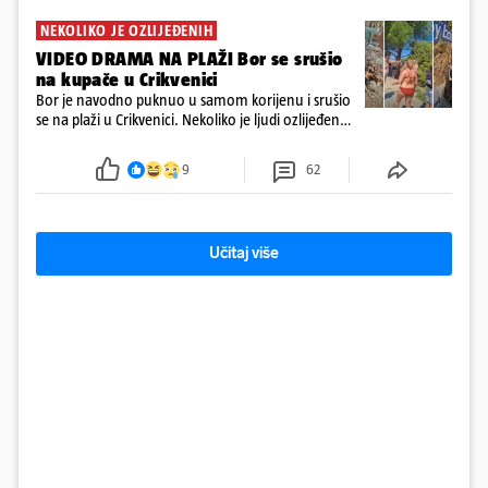
NEKOLIKO JE OZLIJEĐENIH
VIDEO DRAMA NA PLAŽI Bor se srušio
na kupače u Crikvenici
Bor je navodno puknuo u samom korijenu i srušio
se na plaži u Crikvenici. Nekoliko je ljudi ozlijeđeno,
ali navodno se ne radi o težim ozljedama
9
62
Učitaj više