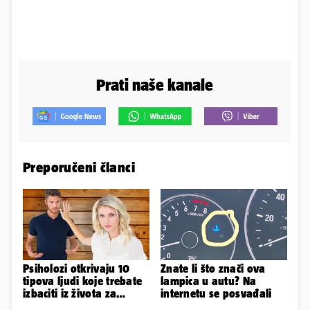
Prati naše kanale
Preporučeni članci
Psiholozi otkrivaju 10
Znate li što znači ova
tipova ljudi koje trebate
lampica u autu? Na
izbaciti iz života za
internetu se posvađali
vlastito dobro