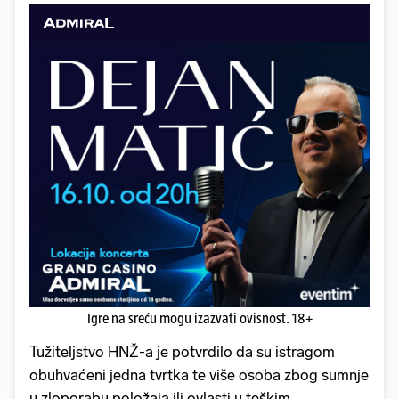
Igre na sreću mogu izazvati ovisnost. 18+
Tužiteljstvo HNŽ-a je potvrdilo da su istragom
obuhvaćeni jedna tvrtka te više osoba zbog sumnje
u zloporabu položaja ili ovlasti u teškim