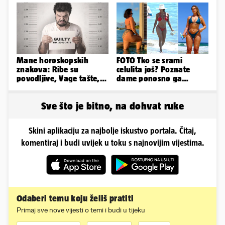
Mane horoskopskih
FOTO Tko se srami
znakova: Ribe su
celulita još? Poznate
povodljive, Vage tašte,
dame ponosno ga
Jarci komplicirani, Lav
pokazuju pa slave svoje
sebičan...
obline
Sve što je bitno, na dohvat ruke
Skini aplikaciju za najbolje iskustvo portala. Čitaj,
komentiraj i budi uvijek u toku s najnovijim vijestima.
Odaberi temu koju želiš pratiti
Primaj sve nove vijesti o temi i budi u tijeku