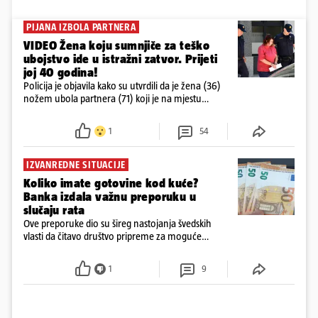
PIJANA IZBOLA PARTNERA
VIDEO Žena koju sumnjiče za teško
ubojstvo ide u istražni zatvor. Prijeti
joj 40 godina!
Policija je objavila kako su utvrdili da je žena (36)
nožem ubola partnera (71) koji je na mjestu
preminuo. Imala je 2,03 promila. U nedjelju su je
ispitali i poslali u istražni zatvor
1
54
IZVANREDNE SITUACIJE
Koliko imate gotovine kod kuće?
Banka izdala važnu preporuku u
slučaju rata
Ove preporuke dio su šireg nastojanja švedskih
vlasti da čitavo društvo pripreme za moguće
posljedice vojnih ili kibernetičkih napada
1
9