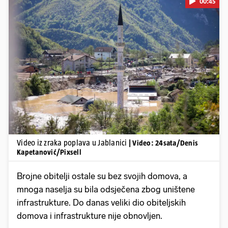
00:45
Pokretanje videa...
Video iz zraka poplava u Jablanici
| Video: 24sata/Denis
Kapetanović/Pixsell
Brojne obitelji ostale su bez svojih domova, a
mnoga naselja su bila odsječena zbog uništene
infrastrukture. Do danas veliki dio obiteljskih
domova i infrastrukture nije obnovljen.