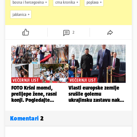
bosna i hercegovina
crna kronika
poplava
jablanica
2
Komentari
2