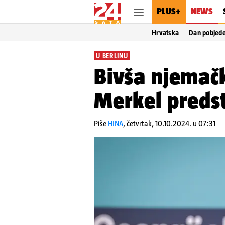
PLUS+
NEWS
Hrvatska
Dan pobjed
U BERLINU
Bivša njemač
Merkel preds
Piše
HINA
,
četvrtak, 10.10.2024. u 07:31