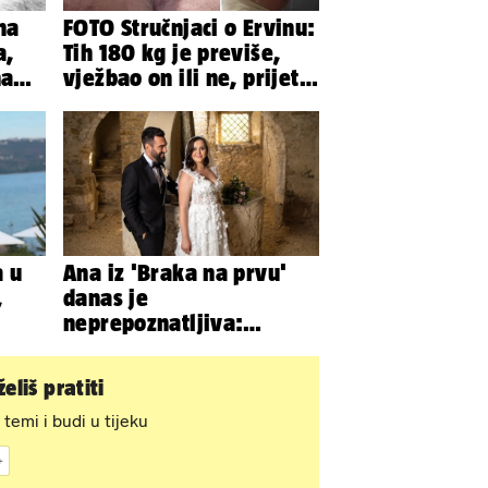
na
FOTO Stručnjaci o Ervinu:
a,
Tih 180 kg je previše,
na
vježbao on ili ne, prijete
 eura
mu mnoge komplikacije
a u
Ana iz 'Braka na prvu'
,
danas je
neprepoznatljiva:
Odselila je iz Hrvatske, a
ovako sad izgleda
eliš pratiti
 temi i budi u tijeku