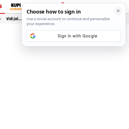
S
PRIJAVA
e
Vidi još…