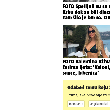
FOTO Spetljali su se 
Krku dok su bili djec
završilo je burno. O
sad želi 50 milijuna
FOTO Valentina uživ
čarima ljeta: 'Valovi
sunce, lubenica'
Odaberi temu koju ž
Primaj sve nove vijesti o
memoari
angela merkel