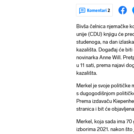
Komentari
2
Bivša čelnica njemačke 
unije (CDU) knjigu će pre
studenoga, na dan izlaska 
kazališta. Događaj će biti
novinarka Anne Will. Pret
u 11 sati, prema najavi do
kazališta.
Merkel je svoje političke
s dugogodišnjom politič
Prema izdavaču Kiepenheu
stranica i bit će objavljen
Merkel, koja sada ima 70 
izborima 2021. nakon što 