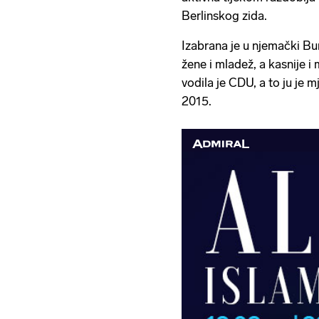
Berlinskog zida.
Izabrana je u njemački Bun
žene i mladež, a kasnije i
vodila je CDU, a to ju je 
2015.