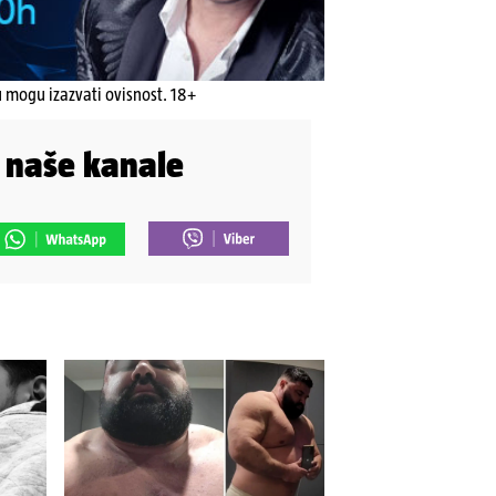
u mogu izazvati ovisnost. 18+
i naše kanale