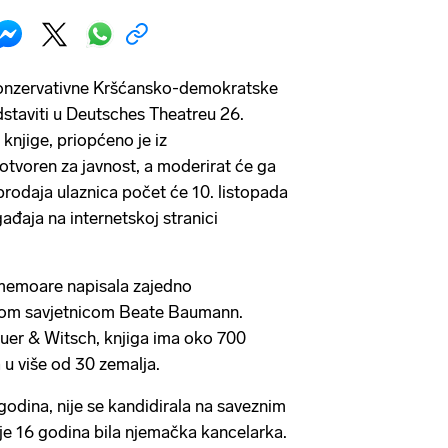
konzervativne Kršćansko-demokratske
dstaviti u Deutsches Theatreu 26.
knjige, priopćeno je iz
 otvoren za javnost, a moderirat će ga
prodaja ulaznica počet će 10. listopada
gađaja na internetskoj stranici
 memoare napisala zajedno
kom savjetnicom Beate Baumann.
er & Witsch, knjiga ima oko 700
a u više od 30 zemalja.
godina, nije se kandidirala na saveznim
je 16 godina bila njemačka kancelarka.