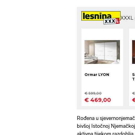
Rođena u sjevernonjemač
bivšoj Istočnoj Njemačkoj, 
aktivna tijekom razdoblja