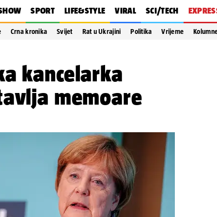
SHOW
SPORT
LIFE&STYLE
VIRAL
SCI/TECH
EXPRES
e
Crna kronika
Svijet
Rat u Ukrajini
Politika
Vrijeme
Kolumn
ka kancelarka
tavlja memoare