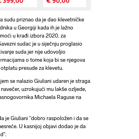
na sudu priznao da je dao klevetničke
adnika u Georgiji kada ih je lažno
moći u krađi izbora 2020. za
vezni sudac je u siječnju proglasio
ivanje suda jer nije udovoljio
ormacijama o tome koja bi se njegova
 otplatu presude za klevetu.
jem se nalazio Giuliani udaren je straga
navečer, uzrokujući mu lakše ozljede,
lasnogovornika Michaela Raguse na
a je Giuliani "dobro raspoložen i da se
nesreće. U kasnijoj objavi dodao je da
ad".