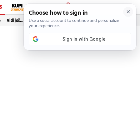
S
PRIJAVA
e
Vidi još…