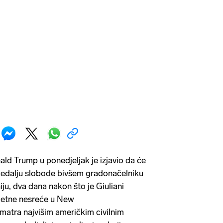
ld Trump u ponedjeljak je izjavio da će
 medalju slobode bivšem gradonačelniku
ju, dva dana nakon što je Giuliani
metne nesreće u New
matra najvišim američkim civilnim