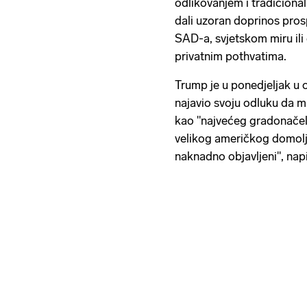
odlikovanjem i tradicional
dali uzoran doprinos prosp
SAD-a, svjetskom miru ili
privatnim pothvatima.
Trump je u ponedjeljak u o
najavio svoju odluku da mu
kao "najvećeg gradonačeln
velikog američkog domolju
naknadno objavljeni", napi