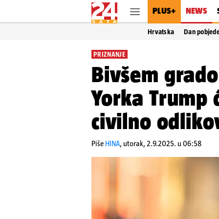
PLUS+
NEWS
Hrvatska
Dan pobjed
PRIZNANJE
Bivšem grado
Yorka Trump će
civilno odlik
Piše
HINA
,
utorak, 2.9.2025. u 06:58