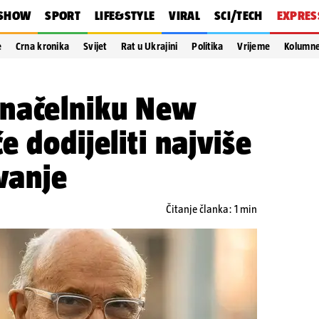
SHOW
SPORT
LIFE&STYLE
VIRAL
SCI/TECH
EXPRES
e
Crna kronika
Svijet
Rat u Ukrajini
Politika
Vrijeme
Kolumn
načelniku New
 dodijeliti najviše
ovanje
Čitanje članka: 1 min