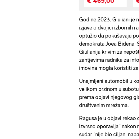
Godine 2023. Giuliani je 
izjave o dvojici izbornih r
optužio da pokušavaju po
demokrata Joea Bidena. Sa
Giulianija krivim za nepošt
zahtjevima radnika za inf
imovina mogla koristiti za
Unajmljeni automobil u ko
velikom brzinom u subotu 
prema objavi njegovog g
društvenim mrežama.
Ragusa je u objavi rekao d
izvrsno oporavlja" nakon 
sudar "nije bio ciljani nap