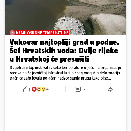
NEMILOSRDNE TEMPERATURE
Vukovar najtopliji grad u podne.
Šef Hrvatskih voda: Dvije rijeke
u Hrvatskoj će presušiti
Dugotrajni toplinski val i visoke temperature utječu na organizaciju
radova na željezničkoj infrastrukturi, a zbog mogućih deformacija
tračnica zahtijevaju pojačan nadzor stanja pruga kako bi se
očuvala sigurnost željezničkog prometa
4
23