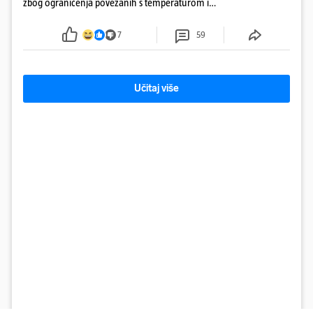
zbog ograničenja povezanih s temperaturom i
protokom rijeke Save 2003. godine, kada je
smanjenje snage bilo potrebno više od 90 dana.
7
59
Učitaj više