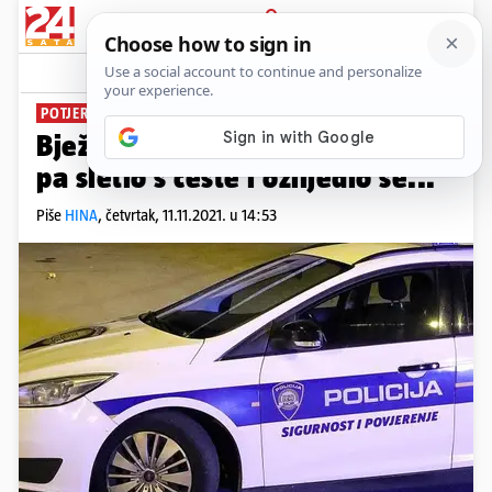
PRIJAVA
News
Komentari
0
POTJERA ULICAMA
Bježao od policije u Varaždinu
pa sletio s ceste i ozlijedio se...
Piše
HINA
,
četvrtak, 11.11.2021. u 14:53