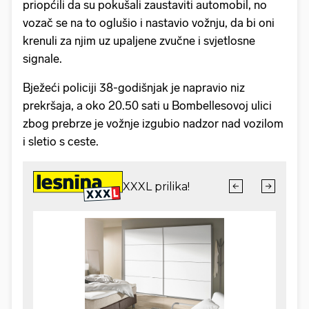
priopćili da su pokušali zaustaviti automobil, no
vozač se na to oglušio i nastavio vožnju, da bi oni
krenuli za njim uz upaljene zvučne i svjetlosne
signale.
Bježeći policiji 38-godišnjak je napravio niz
prekršaja, a oko 20.50 sati u Bombellesovoj ulici
zbog prebrze je vožnje izgubio nadzor nad vozilom
i sletio s ceste.