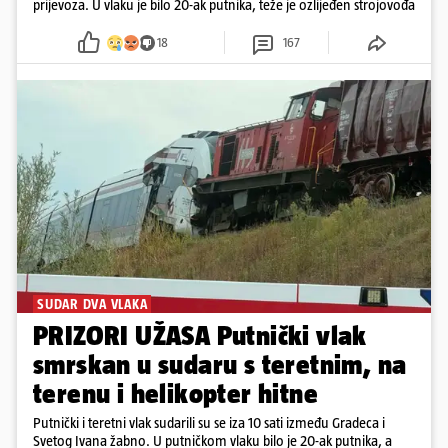
prijevoza. U vlaku je bilo 20-ak putnika, teže je ozlijeđen strojovođa
18
167
SUDAR DVA VLAKA
PRIZORI UŽASA Putnički vlak
smrskan u sudaru s teretnim, na
terenu i helikopter hitne
Putnički i teretni vlak sudarili su se iza 10 sati između Gradeca i
Svetog Ivana žabno. U putničkom vlaku bilo je 20-ak putnika, a