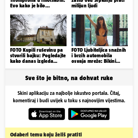
Thompsona u Imotskom:
zašto ovu Srpkinju prati
Evo kako je bilo...
milijun ljudi
FOTO Kupili ruševinu pa
FOTO Ljubiteljica snažnih
stvorili bajku: Pogledajte
i brzih automobila
kako danas izgleda
osvaja mreže: Bikini
dvorac u Zagorju
spaja s konjskim
snagama
Sve što je bitno, na dohvat ruke
Skini aplikaciju za najbolje iskustvo portala. Čitaj,
komentiraj i budi uvijek u toku s najnovijim vijestima.
Odaberi temu koju želiš pratiti