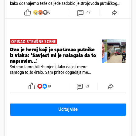
kako doznajemo teže ozljede zadobio je strojovođa putničkog
vlaka. Zatvoren je promet, a fotoreporteri Prigorskog objavili su
6
47
prve snimke s mjesta sudara
OPISAO STRAŠNE SCENE
Ovo je heroj koji je spašavao putnike
iz vlaka: 'Savjest mi je nalagala da to
napravim...'
Svi smo tamo bili zbunjeni, tako da je i mene
samoga to šokiralo. Sam prizor događaja me
šokirao kada sam vidio, rekao je Božidar Zrinski
19
21
Učitaj više