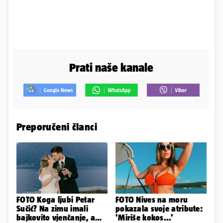
Prati naše kanale
Preporučeni članci
FOTO Koga ljubi Petar
FOTO Nives na moru
Sučić? Na zimu imali
pokazala svoje atribute:
bajkovito vjenčanje, a
'Miriše kokos...'