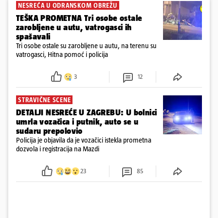
NESREĆA U ODRANSKOM OBREŽU
TEŠKA PROMETNA Tri osobe ostale
zarobljene u autu, vatrogasci ih
spašavali
Tri osobe ostale su zarobljene u autu, na terenu su
vatrogasci, Hitna pomoć i policija
3
12
STRAVIČNE SCENE
DETALJI NESREĆE U ZAGREBU: U bolnici
umrla vozačica i putnik, auto se u
sudaru prepolovio
Policija je objavila da je vozačici istekla prometna
dozvola i registracija na Mazdi
23
85