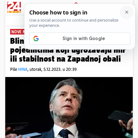
PRIJAVA
News
Komentari
1
NOVE MJERE
Blinken: SAD neće izdavati vize
pojedincima koji ugrožavaju mir
ili stabilnost na Zapadnoj obali
Piše
HINA
,
utorak, 5.12.2023. u 20:39