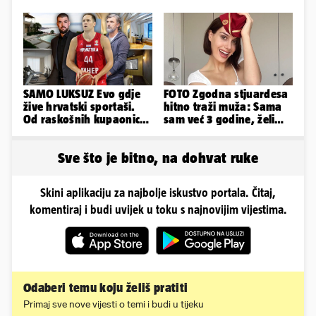
sada je na svijet stigao -
sin!
SAMO LUKSUZ Evo gdje
FOTO Zgodna stjuardesa
žive hrvatski sportaši.
hitno traži muža: Sama
Od raskošnih kupaonica
sam već 3 godine, želim
pa do privatnog kina
da bude stariji...
Sve što je bitno, na dohvat ruke
Skini aplikaciju za najbolje iskustvo portala. Čitaj,
komentiraj i budi uvijek u toku s najnovijim vijestima.
Odaberi temu koju želiš pratiti
Primaj sve nove vijesti o temi i budi u tijeku