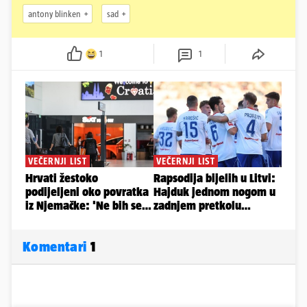
antony blinken
sad
1
1
Komentari
1