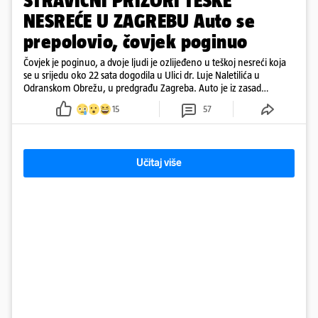
STRAVIČNI PRIZORI TEŠKE
NESREĆE U ZAGREBU Auto se
prepolovio, čovjek poginuo
Čovjek je poginuo, a dvoje ljudi je ozlijeđeno u teškoj nesreći koja
se u srijedu oko 22 sata dogodila u Ulici dr. Luje Naletilića u
Odranskom Obrežu, u predgrađu Zagreba. Auto je iz zasad
neutvrđenih razloga sletio s kolnika, a od siline udara vozilo se
15
57
prepolovilo.
Učitaj više