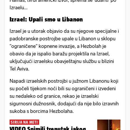
Hamas, tvrdi američki izvor, sprema se 'udariti' po
Izraelu...
Izrael: Upali smo u Libanon
Izrael je u utorak objavio da su njegove specijalne i
padobranske postrojbe upale u Libanon u sklopu
"ograničene" kopnene invazije, a Hezbolah je
obavio da je ispalio baražu projektila na Izrael,
uključujući izraelsku obavještajnu službu u blizini
Tel Aviva.
Napadi izraelskih postrojbi u južnom Libanonu koji
su počeli tijekom noći bili su ograničeni i izvedeni
su nedaleko od granice, rekao je izraelski
sigurnosni dužnosnik, dodajući da nije bilo izravnih
sukoba s borcima Hezbolaha.
SIRIJA NA METI
VIDEO Snimili trenutak jakog