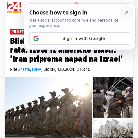
PRIJAVA
News
Komentari
10
PRIJETI POTPUNA ESKALACIJA
Bliski istok je na rubu totalnog
rata. Izvor iz američke vlasti:
'Iran priprema napad na Izrael'
Piše
24sata
,
HINA
,
utorak, 1.10.2024. u 16:40