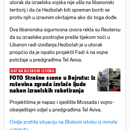
utorak da izraelska vojska nije ušla na libanonski
teritorij i da će Hezbolah biti spreman boriti se
protiv njih u izravnim okršajima ako do toga dođe.
Dva libanonska sigurnosna izvora rekla su Reutersu
da su izraelske postrojbe prešle tijekom noći u
Libanon radi izviđanja.Hezbolah je u utorak
priopćio da je ispalio projektil Fadi 4 na vojne
položaje u predgrađima Tel Aviva.
RAT NA BLISKOM ISTOKU
FOTO Strašne scene u Bejrutu: Iz
ruševina zgrada izvlače ljude
nakon izraelskih raketiranja
Projektilima je napao i sjedište Mossada i vojno-
obavještajni odjel u predgrađima Tel Aviva.
Ovdje pratite situaciju na Bliskom istoku iz minute
u minutu