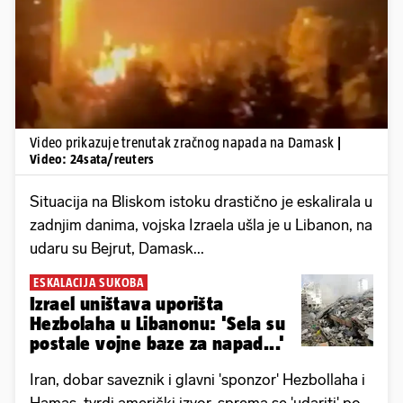
Pokretanje videa...
Video prikazuje trenutak zračnog napada na Damask
|
Video: 24sata/reuters
Situacija na Bliskom istoku drastično je eskalirala u
zadnjim danima, vojska Izraela ušla je u Libanon, na
udaru su Bejrut, Damask...
ESKALACIJA SUKOBA
Izrael uništava uporišta
Hezbolaha u Libanonu: 'Sela su
postale vojne baze za napad...'
Iran, dobar saveznik i glavni 'sponzor' Hezbollaha i