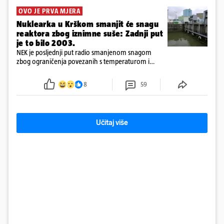
OVO JE PRVA MJERA
Nuklearka u Krškom smanjit će snagu
reaktora zbog iznimne suše: Zadnji put
je to bilo 2003.
NEK je posljednji put radio smanjenom snagom
zbog ograničenja povezanih s temperaturom i
protokom rijeke Save 2003. godine, kada je
smanjenje snage bilo potrebno više od 90 dana.
8
59
Učitaj više