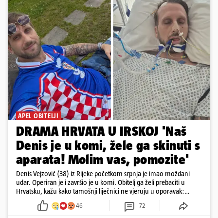
APEL OBITELJI
DRAMA HRVATA U IRSKOJ 'Naš
Denis je u komi, žele ga skinuti s
aparata! Molim vas, pomozite'
Denis Vejzović (38) iz Rijeke početkom srpnja je imao moždani
udar. Operiran je i završio je u komi. Obitelj ga želi prebaciti u
Hrvatsku, kažu kako tamošnji liječnici ne vjeruju u oporavak:
'Imamo 72 sata'
46
72