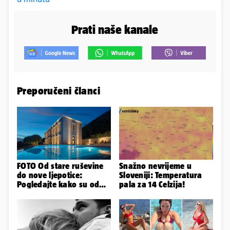
Prati naše kanale
Preporučeni članci
FOTO Od stare ruševine
Snažno nevrijeme u
do nove ljepotice:
Sloveniji: Temperatura
Pogledajte kako su od
pala za 14 Celzija!
škole u Podstrani
napravili vilu