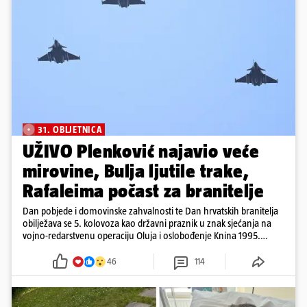
31. OBLJETNICA
UŽIVO Plenković najavio veće
mirovine, Bulja ljutile trake,
Rafaleima počast za branitelje
Dan pobjede i domovinske zahvalnosti te Dan hrvatskih branitelja
obilježava se 5. kolovoza kao državni praznik u znak sjećanja na
vojno-redarstvenu operaciju Oluja i oslobođenje Knina 1995.
godine
46
114