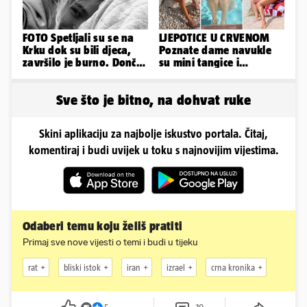
FOTO Spetljali su se na
LJEPOTICE U CRVENOM
Krku dok su bili djeca,
Poznate dame navukle
završilo je burno. Dončić
su mini tangice i
i Anamaria u novoj fazi
grudnjake pa istaknule
obline
Sve što je bitno, na dohvat ruke
Skini aplikaciju za najbolje iskustvo portala. Čitaj,
komentiraj i budi uvijek u toku s najnovijim vijestima.
Odaberi temu koju želiš pratiti
Primaj sve nove vijesti o temi i budi u tijeku
rat
bliski istok
iran
izrael
crna kronika