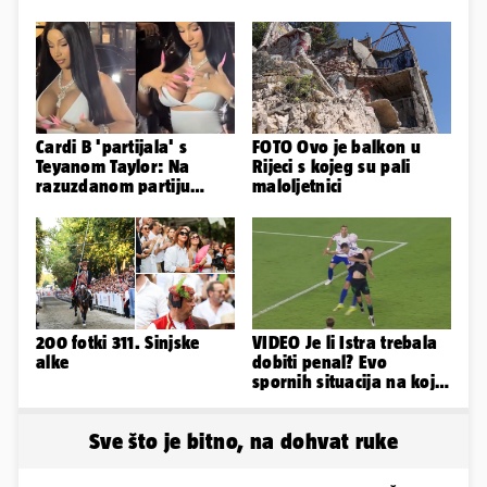
Cardi B 'partijala' s
FOTO Ovo je balkon u
Teyanom Taylor: Na
Rijeci s kojeg su pali
razuzdanom partiju
maloljetnici
pokazala je bradavice i
guzu
200 fotki 311. Sinjske
VIDEO Je li Istra trebala
alke
dobiti penal? Evo
spornih situacija na koje
je živce izgubio trener
Istre
Sve što je bitno, na dohvat ruke