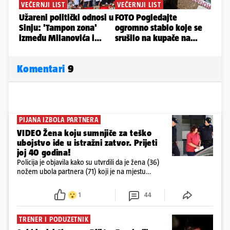
Komentari
9
PIJANA IZBOLA PARTNERA
VIDEO Žena koju sumnjiče za teško
ubojstvo ide u istražni zatvor. Prijeti
joj 40 godina!
Policija je objavila kako su utvrdili da je žena (36)
nožem ubola partnera (71) koji je na mjestu
preminuo. Imala je 2,03 promila. U nedjelju su je
ispitali i poslali u istražni zatvor
1
44
TRENER I PODUZETNIK