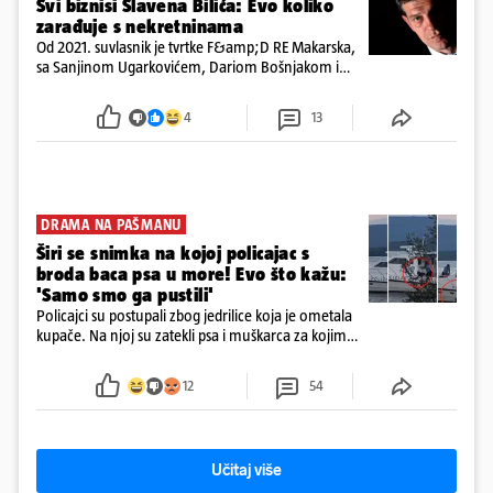
Svi biznisi Slavena Bilića: Evo koliko
zarađuje s nekretninama
Od 2021. suvlasnik je tvrtke F&amp;D RE Makarska,
sa Sanjinom Ugarkovićem, Dariom Bošnjakom i
Dobrislavom Hrkaćem. Tvrtka je registrirana za
poslovanje nekretninama, a od osnutka nema
4
13
zaposlenih
DRAMA NA PAŠMANU
Širi se snimka na kojoj policajac s
broda baca psa u more! Evo što kažu:
'Samo smo ga pustili'
Policajci su postupali zbog jedrilice koja je ometala
kupače. Na njoj su zatekli psa i muškarca za kojim
se od ranije trage. Muškarac je pružao otpor te su
ga uhitili, a psa je preuzeo komunalni redar
12
54
Učitaj više