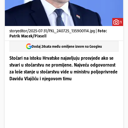
1
storyeditor/2025-07-31/PXL_240725_135900114.jpg |
Foto:
Patrik Macek/Pixsell
Dodaj 24sata među omiljene izvore na Googleu
Stočari na istoku Hrvatske najavljuju prosvjede ako se
stvari u stočarstvu ne promijene. Najveću odgovornost
za loše stanje u stočarstvu vide u ministru poljoprivrede
Davidu Vlajčiću i njegovom timu