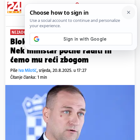
PRIJAVA
News
Komentari
9
NEZADOVOLJNI STOČARI
Blokirat će Vukovar traktorima:
Nek ministar počne raditi ili
ćemo mu reći zbogom
Piše
Iva Milotić
,
srijeda, 20.8.2025. u 17:27
Čitanje članka: 1 min