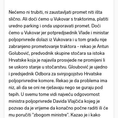
Nećemo ni trubiti, ni zaustavljati promet niti išta
slično. Ali doći ćemo u Vukovar s traktorima, platiti
uredno parking i onda usporavati promet. Doći
ćemo u Vukovar jer potpredjsednik Vlade i ministar
poljoprivrede dolazi iz Vukovara i u tom gradu nije
zabranjeno prometovanje traktora - rekao je Antun
Golubović, predvodnik skupine stočara sa istoka
Hrvatske koja je najavila prosvjede ne promijeni li
se uskoro stanje u stočarstvu. Gloubović je ujedno
i predsjednik Odbora za svinjogojstvo Hrvatske
poljoprivredne komore. Rekao je da problema ima
niz, ali da se oni ne rješavaju nego se guraju pod
tepih. U svemu tome vidi najveću odgovornost
ministra poljoprivrede Davida Vlajčića kojeg je
pozvao da je vrijeme da konačno počne raditi ili će
mu poručiti "zbogom ministre". Kazao je i kako