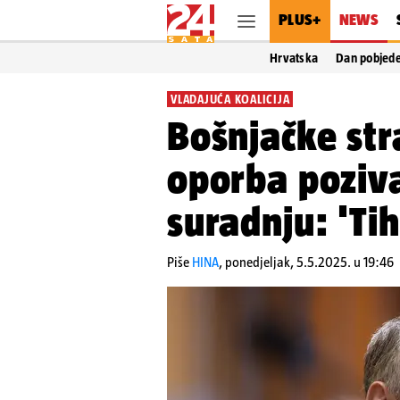
PLUS+
NEWS
Hrvatska
Dan pobjed
VLADAJUĆA KOALICIJA
Bošnjačke str
oporba poziv
suradnju: 'Tih
Piše
HINA
,
ponedjeljak, 5.5.2025. u 19:46