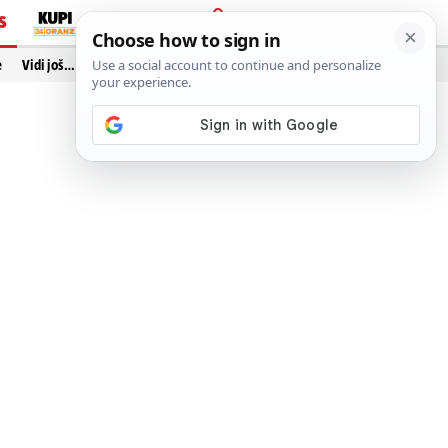
S
PRIJAVA
e
Vidi još…