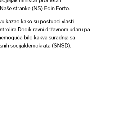
nedjeljak ministar prometa i
 Naše stranke (NS) Edin Forto.
vu kazao kako su postupci vlasti
ntrolira Dodik ravni državnom udaru pa
nemoguća bilo kakva suradnja sa
snih socijaldemokrata (SNSD).