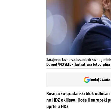
Sarajevo: Javno saslušanje državnog minis
Durgut/PIXSELL - Ilustrativna fotografija
Dodaj 24sata
Bošnjačko-građanski blok odlučan iz
no HDZ oklijeva. Hoće li europski p
uprte u HDZ