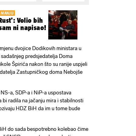
IMANJU
Rust': Volio bih
sam ni napisao!
 smjenu dvojice Dodikovih ministara u
i sadašnjeg predsjedatelja Doma
ole Špirića nakon što su ranije uspjeli
edatelja Zastupničkog doma Nebojše
lj NS-a, SDP-a i NiP-a uspostava
bi radila na jačanju mira i stabilnosti
 pozivaju HDZ BiH da im u tome bude
 BiH do sada bespotrebno kolebao čime