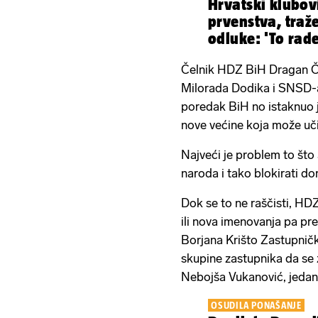
Hrvatski klubovi
prvenstva, traž
odluke: 'To rade
Čelnik HDZ BiH Dragan Čo
Milorada Dodika i SNSD-a
poredak BiH no istaknuo je
nove većine koja može uči
Najveći je problem to št
naroda i tako blokirati do
Dok se to ne raščisti, HD
ili nova imenovanja pa pre
Borjana Krišto Zastupničk
skupine zastupnika da se 
Nebojša Vukanović, jedan
OSUDILA PONAŠANJE