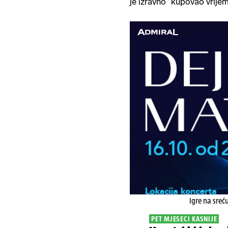
je izravno "kupovao vrije
Igre na sreć
PET MJESECI KASNIJE