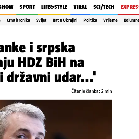
SHOW
SPORT
LIFE&STYLE
VIRAL
SCI/TECH
EXPRES
e
Crna kronika
Svijet
Rat u Ukrajini
Politika
Vrijeme
Kolumn
anke i srpska
aju HDZ BiH na
i državni udar...'
Čitanje članka: 2 min