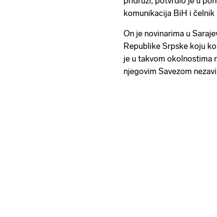
pridruži, potvrdio je u po
komunikacija BiH i čelnik
On je novinarima u Saraje
Republike Srpske koju ko
je u takvom okolnostima 
njegovim Savezom nezavi