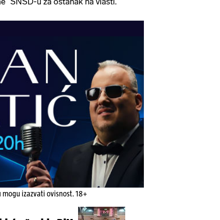
me" SNSD-u za ostanak na vlasti.
u mogu izazvati ovisnost. 18+