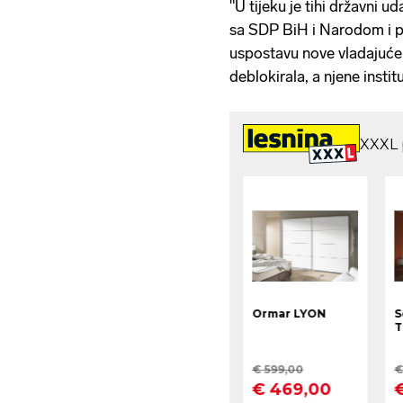
"U tijeku je tihi državni u
sa SDP BiH i Narodom i 
uspostavu nove vladajuće 
deblokirala, a njene instit