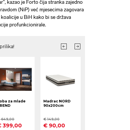
dar", kazao je Forto čija stranka zajedno
pravdom (NiP) već mjesecima zagovara
koalicije u BiH kako bi se država
ucije profunkcionirale.