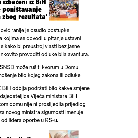
 izbačeni iz BiH
e poništavanje
 zbog rezultata'
vić ranije je osudio postupke
 kojima se dovodi u pitanje ustavni
 kako bi preustroj vlasti bez jasne
nkovito provoditi odluke bila avantura.
o SNSD može rušiti kvorum u Domu
nošenje bilo kojeg zakona ili odluke.
Z BiH odbija podržati bilo kakve smjene
dsjedateljica Vijeća ministara BiH
om domu nije ni proslijedila prijedlog
za novog ministra sigurnosti imenuje
 od lidera oporbe u RS-u.