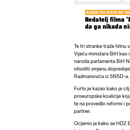
KOBNA PUCNJAVA NA SN
Redatelj filma '
da ga nikada ni
Te tri stranke traže hitnu
Vijeću ministara BiH kao 
naroda parlamenta BiH Nik
ishoditi smjenu dopredsj
Radmanovića iz SNSD-a.
Forto je kazao kako je ci
proeuropske koalicije koja 
te na provedbi reformi i
partner.
Ocijenio je kako se HDZ