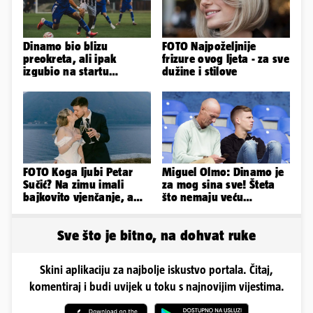
Dinamo bio blizu
FOTO Najpoželjnije
preokreta, ali ipak
frizure ovog ljeta - za sve
izgubio na startu
dužine i stilove
Ramljaka
FOTO Koga ljubi Petar
Miguel Olmo: Dinamo je
Sučić? Na zimu imali
za mog sina sve! Šteta
bajkovito vjenčanje, a
što nemaju veću
sada je na svijet stigao -
konkurenciju u hrvatskoj
sin!
ligi...
Sve što je bitno, na dohvat ruke
Skini aplikaciju za najbolje iskustvo portala. Čitaj,
komentiraj i budi uvijek u toku s najnovijim vijestima.