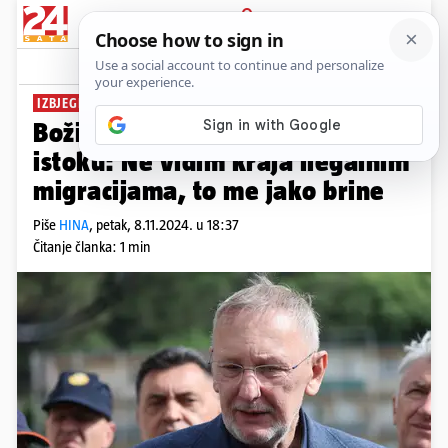
PRIJAVA
News
Komentari
6
IZBJEGLICE PREMA EUROPI
Božinović o krizi na Bliskom
istoku: Ne vidim kraja ilegalnim
migracijama, to me jako brine
Piše
HINA
,
petak, 8.11.2024. u 18:37
Čitanje članka: 1 min