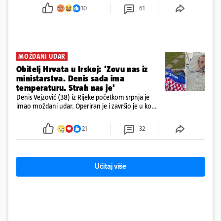
požar, rekao je vlasnik
10
61
MOŽDANI UDAR
Obitelj Hrvata u Irskoj: 'Zovu nas iz
ministarstva. Denis sada ima
temperaturu. Strah nas je'
Denis Vejzović (38) iz Rijeke početkom srpnja je
imao moždani udar. Operiran je i završio je u komi.
Obitelj ga želi prebaciti u Hrvatsku, kažu kako
tamošnji liječnici ne vjeruju u oporavak: 'Imamo
21
32
72 sata'
Učitaj više