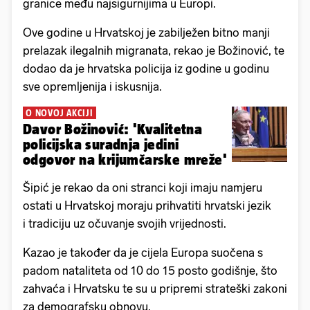
granice među najsigurnijima u Europi.
Ove godine u Hrvatskoj je zabilježen bitno manji
prelazak ilegalnih migranata, rekao je Božinović, te
dodao da je hrvatska policija iz godine u godinu
sve opremljenija i iskusnija.
O NOVOJ AKCIJI
Davor Božinović: 'Kvalitetna
policijska suradnja jedini
odgovor na krijumčarske mreže'
Šipić je rekao da oni stranci koji imaju namjeru
ostati u Hrvatskoj moraju prihvatiti hrvatski jezik
i tradiciju uz očuvanje svojih vrijednosti.
Kazao je također da je cijela Europa suočena s
padom nataliteta od 10 do 15 posto godišnje, što
zahvaća i Hrvatsku te su u pripremi strateški zakoni
za demografsku obnovu.