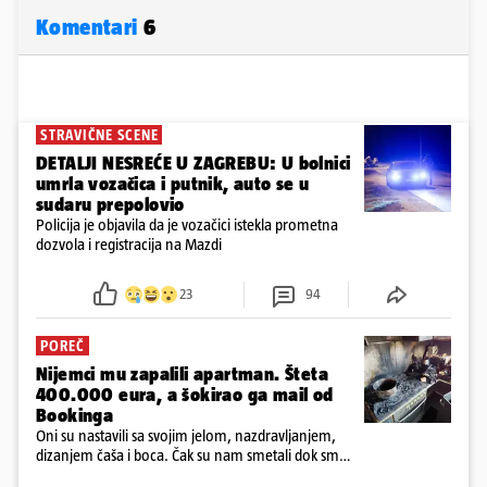
Komentari
6
STRAVIČNE SCENE
DETALJI NESREĆE U ZAGREBU: U bolnici
umrla vozačica i putnik, auto se u
sudaru prepolovio
Policija je objavila da je vozačici istekla prometna
dozvola i registracija na Mazdi
23
94
POREČ
Nijemci mu zapalili apartman. Šteta
400.000 eura, a šokirao ga mail od
Bookinga
Oni su nastavili sa svojim jelom, nazdravljanjem,
dizanjem čaša i boca. Čak su nam smetali dok smo
u panici kupili crijeva kako bismo pokušali ugasiti