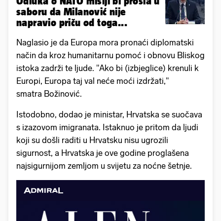
Odluka o NATO misiji bi prošla u
saboru da Milanović nije
napravio priču od toga...
Naglasio je da Europa mora pronaći diplomatski
način da kroz humanitarnu pomoć i obnovu Bliskog
istoka zadrži te ljude. "Ako bi (izbjeglice) krenuli k
Europi, Europa taj val neće moći izdržati,"
smatra Božinović.
Istodobno, dodao je ministar, Hrvatska se suočava
s izazovom imigranata. Istaknuo je pritom da ljudi
koji su došli raditi u Hrvatsku nisu ugrozili
sigurnost, a Hrvatska je ove godine proglašena
najsigurnijom zemljom u svijetu za noćne šetnje.