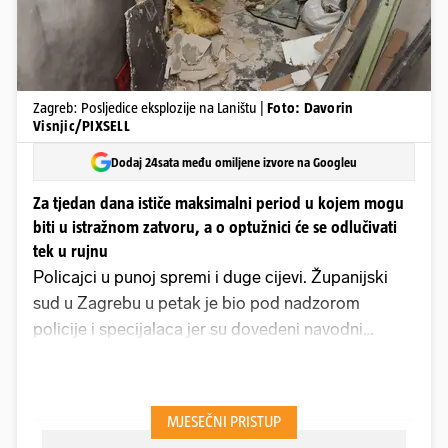
Zagreb: Posljedice eksplozije na Laništu |
Foto: Davorin
Visnjic/PIXSELL
Dodaj 24sata među omiljene izvore na Googleu
Za tjedan dana ističe maksimalni period u kojem mogu
biti u istražnom zatvoru, a o optužnici će se odlučivati
tek u rujnu
Policajci u punoj spremi i duge cijevi. Županijski
sud u Zagrebu u petak je bio pod nadzorom
policije i specijalaca jer su dovedeni navodni
članovi 'Bratve'. Vođa, Viktor Milaković, nije
doveden. Odlučivalo se o potvrđivanju optužnice u
slučaju postavljanja eksploziva pred stan u kojemu
je živjela obitelj USKOK-ovoga optuženika iz akcije