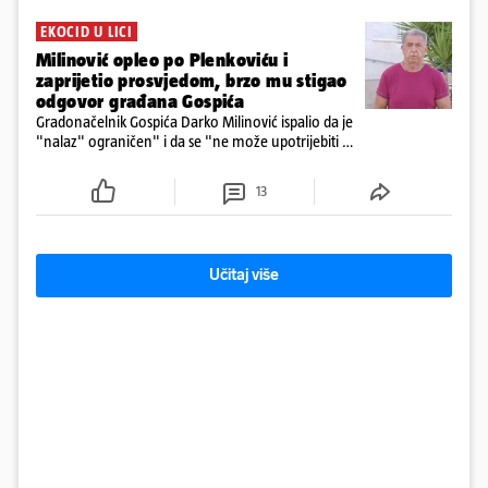
EKOCID U LICI
Milinović opleo po Plenkoviću i
zaprijetio prosvjedom, brzo mu stigao
odgovor građana Gospića
Gradonačelnik Gospića Darko Milinović ispalio da je
"nalaz" ograničen" i da se "ne može upotrijebiti za
sudske sporove". Građani Gospića ga podsjetili da
ga je naručio Uskok i da je dio spisa
13
Učitaj više