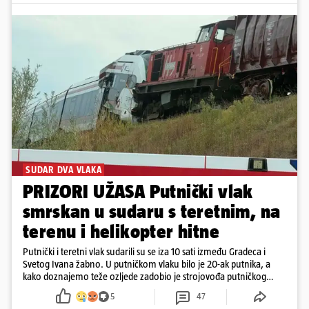
SUDAR DVA VLAKA
PRIZORI UŽASA Putnički vlak
smrskan u sudaru s teretnim, na
terenu i helikopter hitne
Putnički i teretni vlak sudarili su se iza 10 sati između Gradeca i
Svetog Ivana žabno. U putničkom vlaku bilo je 20-ak putnika, a
kako doznajemo teže ozljede zadobio je strojovođa putničkog
vlaka. Zatvoren je promet, a fotoreporteri Prigorskog objavili su
5
47
prve snimke s mjesta sudara