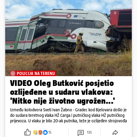
POLICIJA NA TERENU
VIDEO Oleg Butković posjetio
ozlijeđene u sudaru vlakova:
'Nitko nije životno ugrožen...'
Između kolodvora Sveti Ivan Žabno - Gradec kod Bjelovara došlo je
do sudara teretnog vlaka HŽ Carga i putničkog vlaka HŽ putničkog
prijevoza. U vlaku je bilo 20-ak putnika, teže je ozlijeđen strojovođa
15
135