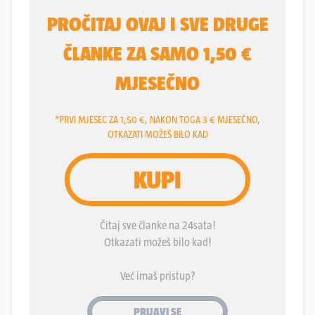
"Tebra" Tomislava Sučića na Laništu u svibnju
2021., a zbog osvete za maltretiranje Lea Zdenjaka
u zatvoru.