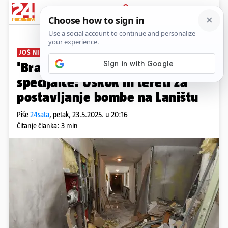
PRIJAVA
News
Komentari
1
JOŠ NIŠTA OD OPTUŽNICE
PLUS+
'Bratva' na sudu uz duge cijevi i
specijalce: Uskok ih tereti za
postavljanje bombe na Laništu
Piše
24sata
,
petak, 23.5.2025. u 20:16
Čitanje članka: 3 min