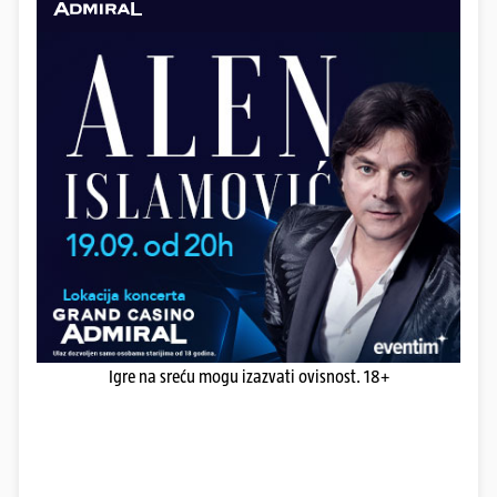
Igre na sreću mogu izazvati ovisnost. 18+