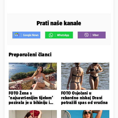
Prati naše kanale
Preporučeni članci
FOTO Žena s
FOTO Osječani u
'najsavršenijim tijelom'
rekordno niskoj Dravi
pozirala je u bikiniju i
potražili spas od vrućina
pokazala svoje bujne
obline...