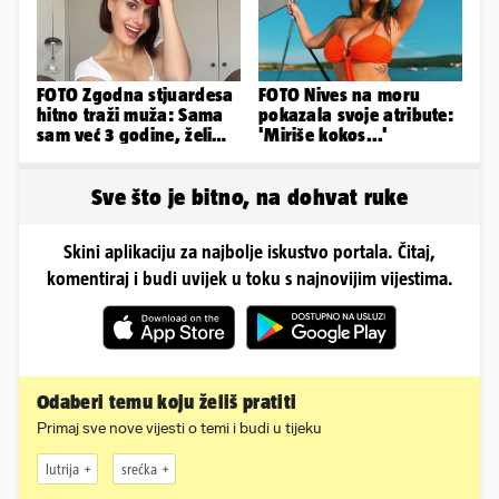
FOTO Zgodna stjuardesa
FOTO Nives na moru
hitno traži muža: Sama
pokazala svoje atribute:
sam već 3 godine, želim
'Miriše kokos...'
da bude stariji...
Sve što je bitno, na dohvat ruke
Skini aplikaciju za najbolje iskustvo portala. Čitaj,
komentiraj i budi uvijek u toku s najnovijim vijestima.
Odaberi temu koju želiš pratiti
Primaj sve nove vijesti o temi i budi u tijeku
lutrija
srećka