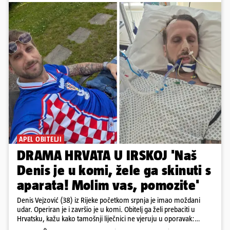
APEL OBITELJI
DRAMA HRVATA U IRSKOJ 'Naš
Denis je u komi, žele ga skinuti s
aparata! Molim vas, pomozite'
Denis Vejzović (38) iz Rijeke početkom srpnja je imao moždani
udar. Operiran je i završio je u komi. Obitelj ga želi prebaciti u
Hrvatsku, kažu kako tamošnji liječnici ne vjeruju u oporavak:
'Imamo 72 sata'