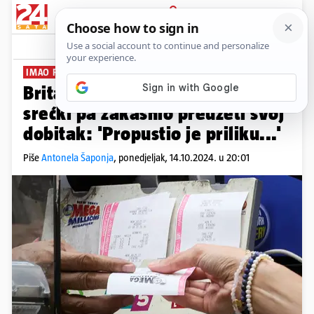
PRIJAVA
News
Komentari
3
IMAO ROK OD 180 DANA
Britanac osvojio milijun funti na
srećki pa zakasnio preuzeti svoj
dobitak: 'Propustio je priliku...'
Piše
Antonela Šaponja
,
ponedjeljak, 14.10.2024. u 20:01