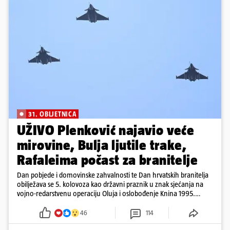
31. OBLJETNICA
UŽIVO Plenković najavio veće
mirovine, Bulja ljutile trake,
Rafaleima počast za branitelje
Dan pobjede i domovinske zahvalnosti te Dan hrvatskih branitelja
obilježava se 5. kolovoza kao državni praznik u znak sjećanja na
vojno-redarstvenu operaciju Oluja i oslobođenje Knina 1995.
godine
46
114