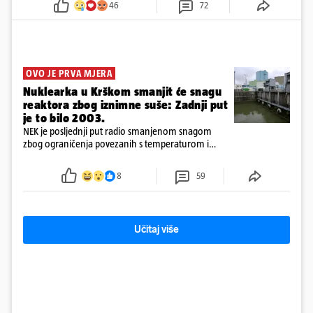
46
72
OVO JE PRVA MJERA
Nuklearka u Krškom smanjit će snagu
reaktora zbog iznimne suše: Zadnji put
je to bilo 2003.
NEK je posljednji put radio smanjenom snagom
zbog ograničenja povezanih s temperaturom i
protokom rijeke Save 2003. godine, kada je
smanjenje snage bilo potrebno više od 90 dana.
8
59
Učitaj više