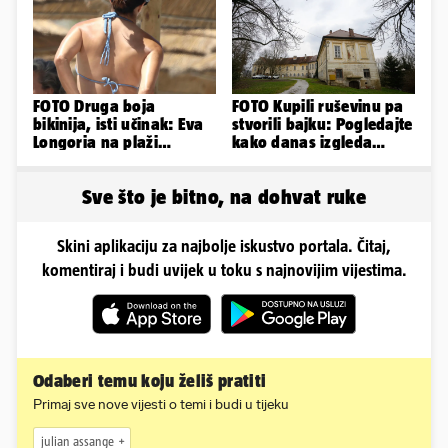
FOTO Druga boja
FOTO Kupili ruševinu pa
bikinija, isti učinak: Eva
stvorili bajku: Pogledajte
Longoria na plaži
kako danas izgleda
pipkala svoje zanosne
dvorac u Zagorju
obline
Sve što je bitno, na dohvat ruke
Skini aplikaciju za najbolje iskustvo portala. Čitaj,
komentiraj i budi uvijek u toku s najnovijim vijestima.
Odaberi temu koju želiš pratiti
Primaj sve nove vijesti o temi i budi u tijeku
julian assange