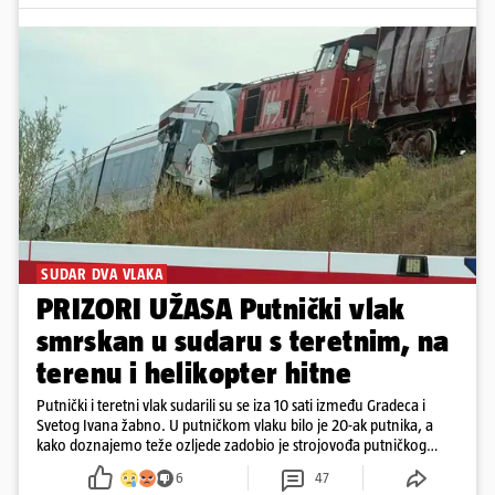
SUDAR DVA VLAKA
PRIZORI UŽASA Putnički vlak
smrskan u sudaru s teretnim, na
terenu i helikopter hitne
Putnički i teretni vlak sudarili su se iza 10 sati između Gradeca i
Svetog Ivana žabno. U putničkom vlaku bilo je 20-ak putnika, a
kako doznajemo teže ozljede zadobio je strojovođa putničkog
vlaka. Zatvoren je promet, a fotoreporteri Prigorskog objavili su
6
47
prve snimke s mjesta sudara