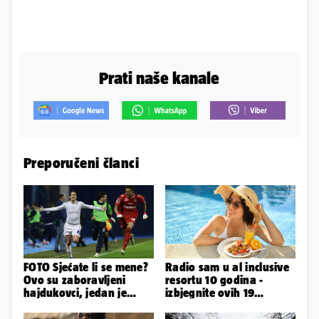
Prati naše kanale
Preporučeni članci
FOTO Sjećate li se mene?
Radio sam u al inclusive
Ovo su zaboravljeni
resortu 10 godina -
hajdukovci, jedan je
izbjegnite ovih 19
napuhao 3,3 promila...
grešaka i olakšajte si
odmor