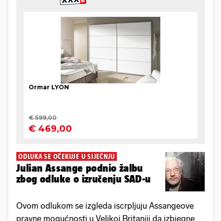
ODLUKA SE OČEKUJE U SIJEČNJU
Julian Assange podnio žalbu
zbog odluke o izručenju SAD-u
Ovom odlukom se izgleda iscrpljuju Assangeove
pravne mogućnosti u Velikoj Britaniji da izbjegne