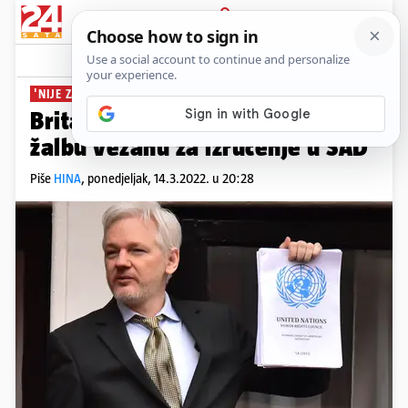
PRIJAVA
News
Komentari
0
'NIJE ZAKONSKI UTEMELJENA'
Britanski sud odbio Assangeovu
žalbu vezanu za izručenje u SAD
Piše
HINA
,
ponedjeljak, 14.3.2022. u 20:28