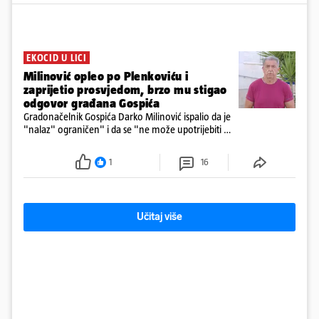
EKOCID U LICI
Milinović opleo po Plenkoviću i
zaprijetio prosvjedom, brzo mu stigao
odgovor građana Gospića
Gradonačelnik Gospića Darko Milinović ispalio da je
"nalaz" ograničen" i da se "ne može upotrijebiti za
sudske sporove". Građani Gospića ga podsjetili da
ga je naručio Uskok i da je dio spisa
1
16
Učitaj više