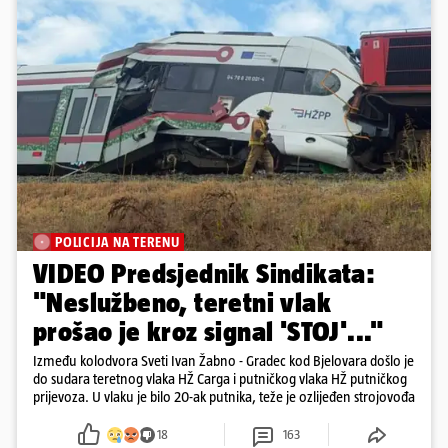
POLICIJA NA TERENU
VIDEO Predsjednik Sindikata:
"Neslužbeno, teretni vlak
prošao je kroz signal 'STOJ'..."
Između kolodvora Sveti Ivan Žabno - Gradec kod Bjelovara došlo je
do sudara teretnog vlaka HŽ Carga i putničkog vlaka HŽ putničkog
prijevoza. U vlaku je bilo 20-ak putnika, teže je ozlijeđen strojovođa
18
163