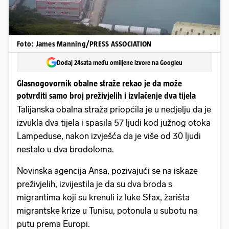
Foto: James Manning/PRESS ASSOCIATION
Dodaj 24sata među omiljene izvore na Googleu
Glasnogovornik obalne straže rekao je da može
potvrditi samo broj preživjelih i izvlačenje dva tijela
Talijanska obalna straža priopćila je u nedjelju da je
izvukla dva tijela i spasila 57 ljudi kod južnog otoka
Lampeduse, nakon izvješća da je više od 30 ljudi
nestalo u dva brodoloma.
Novinska agencija Ansa, pozivajući se na iskaze
preživjelih, izvijestila je da su dva broda s
migrantima koji su krenuli iz luke Sfax, žarišta
migrantske krize u Tunisu, potonula u subotu na
putu prema Europi.