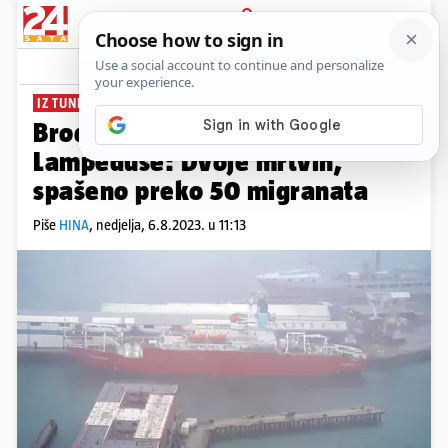
PRIJAVA
News
Komentari
0
IZ TUNISA U EUROPU
Brodolom kod talijanske
Lampeduse: Dvoje mrtvih,
spašeno preko 50 migranata
Piše
HINA
,
nedjelja, 6.8.2023. u 11:13