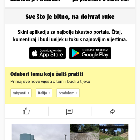
kilograme: 'Brutalno me
od 30 ljudi je ranjeno
tukao šakama'
Sve što je bitno, na dohvat ruke
Skini aplikaciju za najbolje iskustvo portala. Čitaj,
komentiraj i budi uvijek u toku s najnovijim vijestima.
Odaberi temu koju želiš pratiti
Primaj sve nove vijesti o temi i budi u tijeku
migranti
italija
brodolom