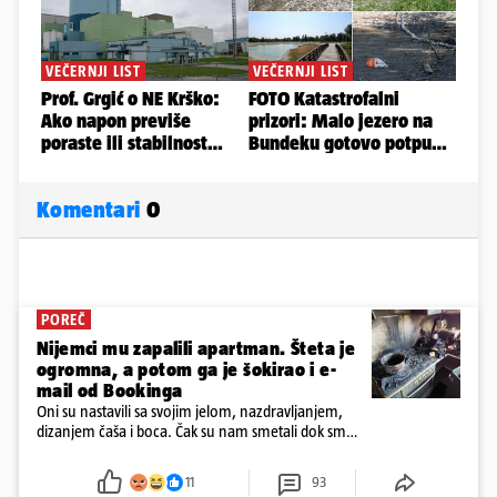
Komentari
0
POREČ
Nijemci mu zapalili apartman. Šteta je
ogromna, a potom ga je šokirao i e-
mail od Bookinga
Oni su nastavili sa svojim jelom, nazdravljanjem,
dizanjem čaša i boca. Čak su nam smetali dok smo
u panici kupili crijeva kako bismo pokušali ugasiti
požar, rekao je vlasnik
11
93