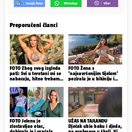
Preporučeni članci
FOTO Zbog svog izgleda
FOTO Žena s
pati: Svi u teretani mi se
'najsavršenijim tijelom'
nabacuju, hitno trebam
pozirala je u bikiniju i
tjelohranitelja!
pokazala svoje bujne
obline...
FOTO Jelenu je
UŽAS NA TAJLANDU
zlostavljao otac,
Dječak ubio baku i djeda,
dobivala je i vraćala
pa profesore u školi. Više