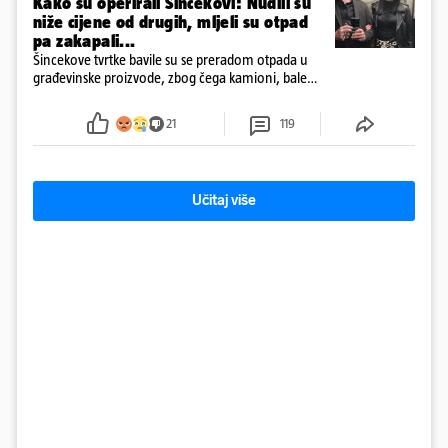
Kako su operirali Šincekovi: Nudili su
niže cijene od drugih, mljeli su otpad
pa zakapali...
Šincekove tvrtke bavile su se preradom otpada u
građevinske proizvode, zbog čega kamioni, bale
plastike i samljeveni materijal dugo nisu izazivali
sumnju
21
119
Učitaj više