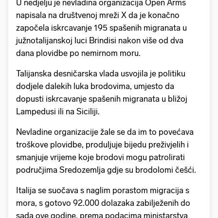
U nedjelju je nevladina organizacija Open Arms
napisala na društvenoj mreži X da je konačno
započela iskrcavanje 195 spašenih migranata u
južnotalijanskoj luci Brindisi nakon više od dva
dana plovidbe po nemirnom moru.
Talijanska desničarska vlada usvojila je politiku
dodjele dalekih luka brodovima, umjesto da
dopusti iskrcavanje spašenih migranata u bližoj
Lampedusi ili na Siciliji.
Nevladine organizacije žale se da im to povećava
troškove plovidbe, produljuje bijedu preživjelih i
smanjuje vrijeme koje brodovi mogu patrolirati
područjima Sredozemlja gdje su brodolomi češći.
Italija se suočava s naglim porastom migracija s
mora, s gotovo 92.000 dolazaka zabilježenih do
sada ove godine, prema podacima ministarstva