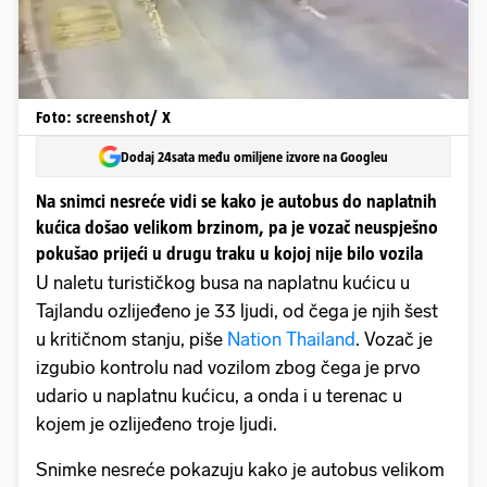
Foto: screenshot/ X
Dodaj 24sata među omiljene izvore na Googleu
Na snimci nesreće vidi se kako je autobus do naplatnih
kućica došao velikom brzinom, pa je vozač neuspješno
pokušao prijeći u drugu traku u kojoj nije bilo vozila
U naletu turističkog busa na naplatnu kućicu u
Tajlandu ozlijeđeno je 33 ljudi, od čega je njih šest
u kritičnom stanju, piše
Nation Thailand
. Vozač je
izgubio kontrolu nad vozilom zbog čega je prvo
udario u naplatnu kućicu, a onda i u terenac u
kojem je ozlijeđeno troje ljudi.
Snimke nesreće pokazuju kako je autobus velikom