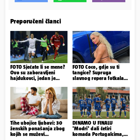
Preporučeni članci
FOTO Sjećate li se mene?
FOTO Coco, gdje su ti
Ovo su zaboravljeni
tangice? Supruga
hajdukovci, jedan je
slavnog repera fotkala
napuhao 3,3 promila...
se ispred auta i pokazala
sve
Tihe ubojice ljubavi: 30
DINAMO U FINALU
ženskih ponašanja zbog
'Modri' dali četiri
kojih se muževi
komada Portugalcima,
emocionalno distanciraju
branit će titulu na