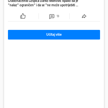
Gradonačelnik Gospića Darko Milinović ispalio da je
"nalaz" ograničen" i da se "ne može upotrijebiti za
sudske sporove". Građani Gospića ga podsjetili da
ga je naručio Uskok i da je dio spisa
13
Učitaj više