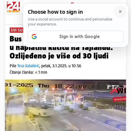
PRIJAVA
News
Komentari
2
SVI SU PREŽIVJELI
Bus s ruskim turistima zabio se
u naplatnu kućicu na Tajlandu.
Ozlijeđeno je više od 30 ljudi
Piše
Tesa Katalinić
,
petak, 3.1.2025. u 10:56
Čitanje članka: < 1 min