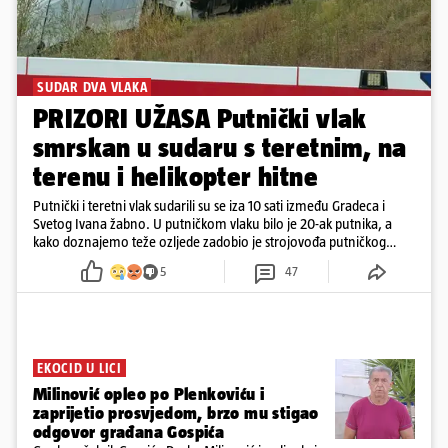
SUDAR DVA VLAKA
PRIZORI UŽASA Putnički vlak
smrskan u sudaru s teretnim, na
terenu i helikopter hitne
Putnički i teretni vlak sudarili su se iza 10 sati između Gradeca i
Svetog Ivana žabno. U putničkom vlaku bilo je 20-ak putnika, a
kako doznajemo teže ozljede zadobio je strojovođa putničkog
vlaka. Zatvoren je promet, a fotoreporteri Prigorskog objavili su
5
47
prve snimke s mjesta sudara
EKOCID U LICI
Milinović opleo po Plenkoviću i
zaprijetio prosvjedom, brzo mu stigao
odgovor građana Gospića