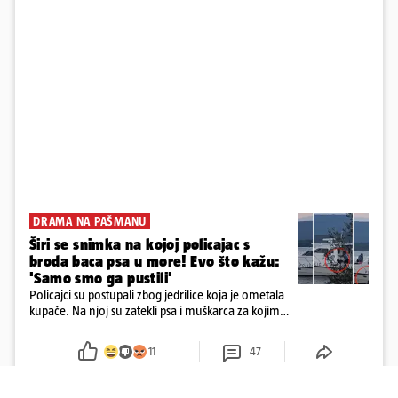
DRAMA NA PAŠMANU
Širi se snimka na kojoj policajac s
broda baca psa u more! Evo što kažu:
'Samo smo ga pustili'
Policajci su postupali zbog jedrilice koja je ometala
kupače. Na njoj su zatekli psa i muškarca za kojim
se od ranije trage. Muškarac je pružao otpor te su
ga uhitili, a psa je preuzeo komunalni redar
11
47