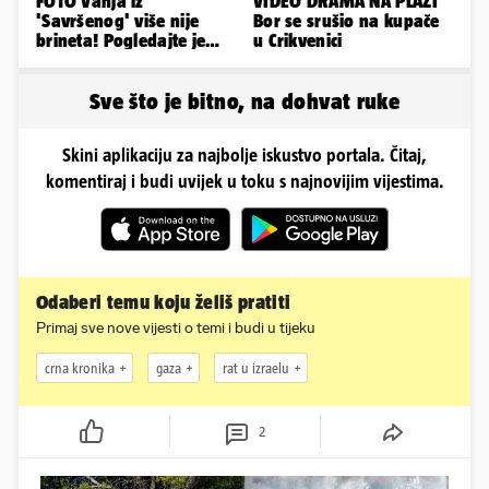
FOTO Vanja iz
VIDEO DRAMA NA PLAŽI
'Savršenog' više nije
Bor se srušio na kupače
brineta! Pogledajte je
u Crikvenici
sad
Sve što je bitno, na dohvat ruke
Skini aplikaciju za najbolje iskustvo portala. Čitaj,
komentiraj i budi uvijek u toku s najnovijim vijestima.
Odaberi temu koju želiš pratiti
Primaj sve nove vijesti o temi i budi u tijeku
crna kronika
gaza
rat u izraelu
2