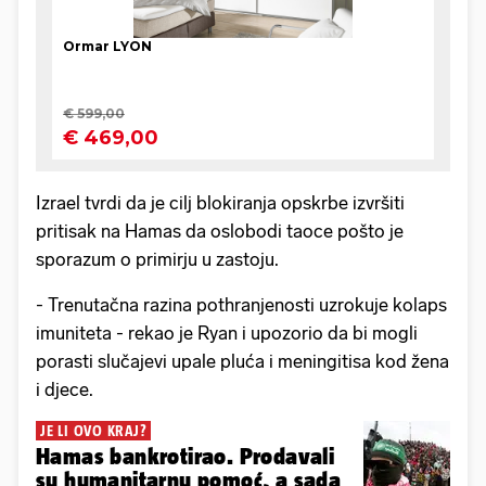
Izrael tvrdi da je cilj blokiranja opskrbe izvršiti
pritisak na Hamas da oslobodi taoce pošto je
sporazum o primirju u zastoju.
- Trenutačna razina pothranjenosti uzrokuje kolaps
imuniteta - rekao je Ryan i upozorio da bi mogli
porasti slučajevi upale pluća i meningitisa kod žena
i djece.
JE LI OVO KRAJ?
Hamas bankrotirao. Prodavali
su humanitarnu pomoć, a sada