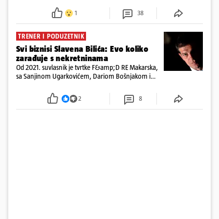
ispitali i poslali u istražni zatvor
1
38
TRENER I PODUZETNIK
Svi biznisi Slavena Bilića: Evo koliko
zarađuje s nekretninama
Od 2021. suvlasnik je tvrtke F&amp;D RE Makarska,
sa Sanjinom Ugarkovićem, Dariom Bošnjakom i
Dobrislavom Hrkaćem. Tvrtka je registrirana za
poslovanje nekretninama, a od osnutka nema
2
8
zaposlenih