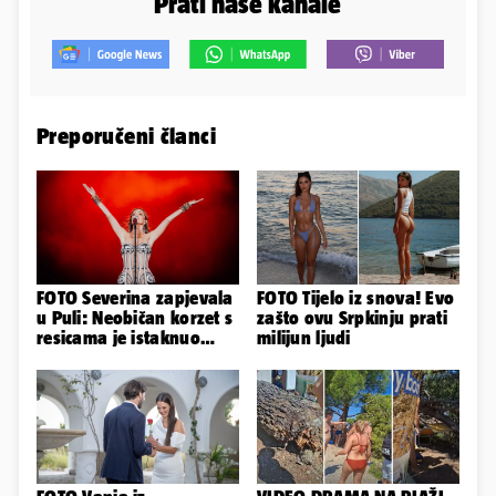
Prati naše kanale
Preporučeni članci
FOTO Severina zapjevala
FOTO Tijelo iz snova! Evo
u Puli: Neobičan korzet s
zašto ovu Srpkinju prati
resicama je istaknuo
milijun ljudi
njezine vitke noge...