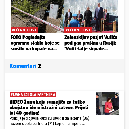
Komentari
2
PIJANA IZBOLA PARTNERA
VIDEO Žena koju sumnjiče za teško
ubojstvo ide u istražni zatvor. Prijeti
joj 40 godina!
Policija je objavila kako su utvrdili da je žena (36)
nožem ubola partnera (71) koji je na mjestu
preminuo. Imala je 2,03 promila. U nedjelju su je