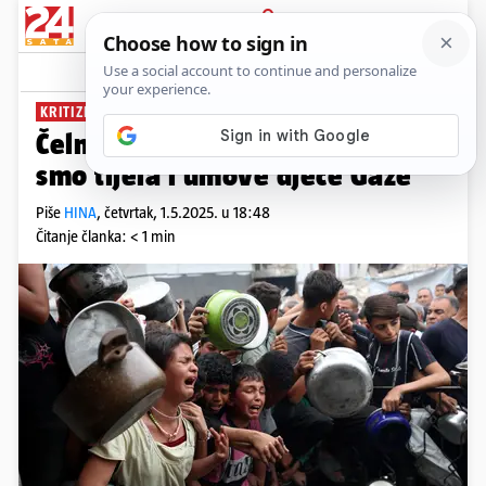
PRIJAVA
News
Komentari
2
KRITIZIRAO BLOKADU POMOĆI
Čelnik WHO-a se slomio: 'Skršili
smo tijela i umove djece Gaze'
Piše
HINA
,
četvrtak, 1.5.2025. u 18:48
Čitanje članka: < 1 min