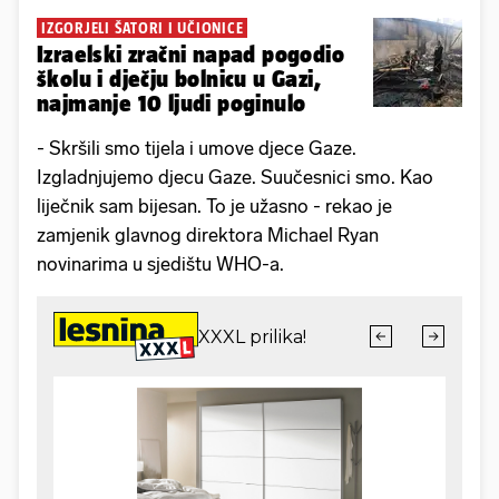
IZGORJELI ŠATORI I UČIONICE
Izraelski zračni napad pogodio
školu i dječju bolnicu u Gazi,
najmanje 10 ljudi poginulo
- Skršili smo tijela i umove djece Gaze.
Izgladnjujemo djecu Gaze. Suučesnici smo. Kao
liječnik sam bijesan. To je užasno - rekao je
zamjenik glavnog direktora Michael Ryan
novinarima u sjedištu WHO-a.