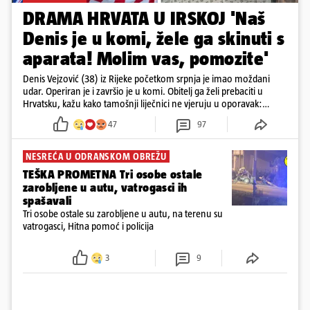
DRAMA HRVATA U IRSKOJ 'Naš
Denis je u komi, žele ga skinuti s
aparata! Molim vas, pomozite'
Denis Vejzović (38) iz Rijeke početkom srpnja je imao moždani
udar. Operiran je i završio je u komi. Obitelj ga želi prebaciti u
Hrvatsku, kažu kako tamošnji liječnici ne vjeruju u oporavak:
'Imamo 72 sata'
47
97
NESREĆA U ODRANSKOM OBREŽU
TEŠKA PROMETNA Tri osobe ostale
zarobljene u autu, vatrogasci ih
spašavali
Tri osobe ostale su zarobljene u autu, na terenu su
vatrogasci, Hitna pomoć i policija
3
9