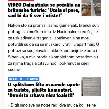
VIDEO Dalmatinka se požalila na
britanske turiste: 'Uzela si pare,
sad bi da ti sve i očiste!'
Nakon što su pronašli samo gumenjak, krenuli su u
potragu za muškarcima. Iz Nacionalne središnjice
za usklađivanje traganja i spašavanja na moru
potvrdili su da su se muškarci vratili u apartman. U
potrazi su sudjelovale Lučke kapetanije iz Zadra i
Šibenika, a dva broda s kompletnom posadom su
za njima tragala čitavu noć i pokrenut je cijeli
sustav.
NETKO JE POSTAVIO
U splitskom liftu osvanule upute
za turiste, pljušte komentari.
'Dvorišta crkava nisu toaleti!'
- Digli smo sve na noge radi dva mulca koji se ne