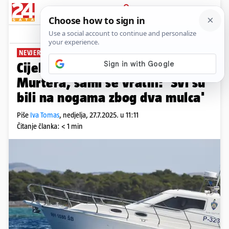
PRIJAVA
News
Komentari
9
NEVJEROJATNO
Cijelu noć tražili muškarce kod
Murtera, sami se vratili: 'Svi su
bili na nogama zbog dva mulca'
Piše
Iva Tomas
,
nedjelja, 27.7.2025. u 11:11
Čitanje članka: < 1 min