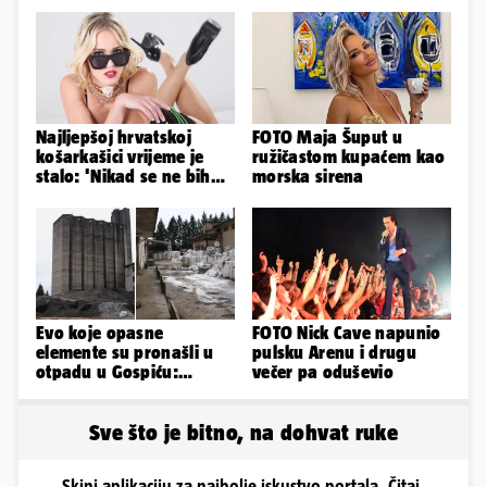
Najljepšoj hrvatskoj
FOTO Maja Šuput u
košarkašici vrijeme je
ružičastom kupaćem kao
stalo: 'Nikad se ne bih
morska sirena
fotografirala za
Playboy...'
Evo koje opasne
FOTO Nick Cave napunio
elemente su pronašli u
pulsku Arenu i drugu
otpadu u Gospiću:
večer pa oduševio
Moguće je daljnje širenje
štete!
Sve što je bitno, na dohvat ruke
Skini aplikaciju za najbolje iskustvo portala. Čitaj,