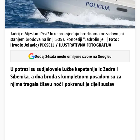
Jadrija: Mjestani Prvi? luke prosvjeduju brodicama nezadovoljni
stanjem brodova na liniji 505 u koncesiji "Jadrolinije" |
Foto:
Hrvoje Jelavic/PIXSELL / ILUSTRATIVNA FOTOGRAFIJA
Dodaj 24sata među omiljene izvore na Googleu
U potrazi su sudjelovale Lučke kapetanije iz Zadra i
Šibenika, a dva broda s kompletnom posadom su za
njima tragala čitavu noć i pokrenut je cijeli sustav