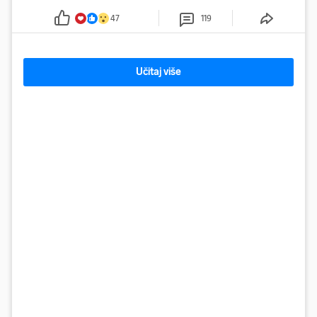
godine
47
119
Učitaj više