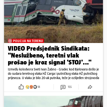
POLICIJA NA TERENU
VIDEO Predsjednik Sindikata:
"Neslužbeno, teretni vlak
prošao je kroz signal 'STOJ'..."
Između kolodvora Sveti Ivan Žabno - Gradec kod Bjelovara došlo je
do sudara teretnog vlaka HŽ Carga i putničkog vlaka HŽ putničkog
prijevoza. U vlaku je bilo 20-ak putnika, teže je ozlijeđen strojovođa
18
155