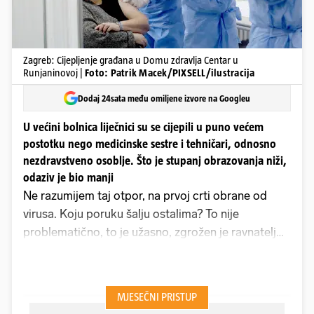
Zagreb: Cijepljenje građana u Domu zdravlja Centar u
Runjaninovoj |
Foto: Patrik Macek/PIXSELL/ilustracija
Dodaj 24sata među omiljene izvore na Googleu
U većini bolnica liječnici su se cijepili u puno većem
postotku nego medicinske sestre i tehničari, odnosno
nezdravstveno osoblje. Što je stupanj obrazovanja niži,
odaziv je bio manji
Ne razumijem taj otpor, na prvoj crti obrane od
virusa. Koju poruku šalju ostalima? To nije
problematično, to je užasno, zgrožen je ravnatelj
jedne bolnice u Zagrebu slabim odazivom svojih
djelatnika na cijepljenje.