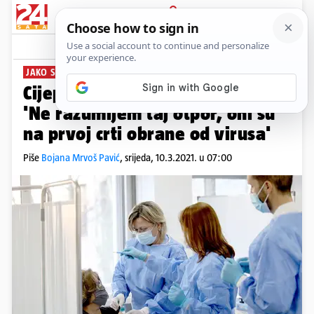
PRIJAVA
News
Komentari
839
JAKO SLAB ODAZIV
PLUS+
Cijepilo se samo pola zdravstva:
'Ne razumijem taj otpor, oni su
na prvoj crti obrane od virusa'
Piše
Bojana Mrvoš Pavić
,
srijeda, 10.3.2021. u 07:00