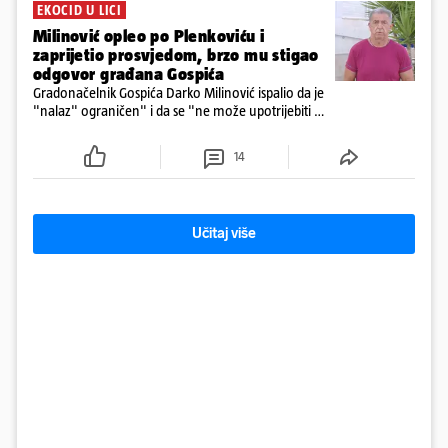
EKOCID U LICI
Milinović opleo po Plenkoviću i
zaprijetio prosvjedom, brzo mu stigao
odgovor građana Gospića
Gradonačelnik Gospića Darko Milinović ispalio da je
"nalaz" ograničen" i da se "ne može upotrijebiti za
sudske sporove". Građani Gospića ga podsjetili da
ga je naručio Uskok i da je dio spisa
14
Učitaj više