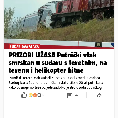
SUDAR DVA VLAKA
PRIZORI UŽASA Putnički vlak
smrskan u sudaru s teretnim, na
terenu i helikopter hitne
Putnički i teretni vlak sudarili su se iza 10 sati između Gradeca i
Svetog Ivana žabno. U putničkom vlaku bilo je 20-ak putnika, a
kako doznajemo teže ozljede zadobio je strojovođa putničkog
vlaka. Zatvoren je promet, a fotoreporteri Prigorskog objavili su
6
47
prve snimke s mjesta sudara