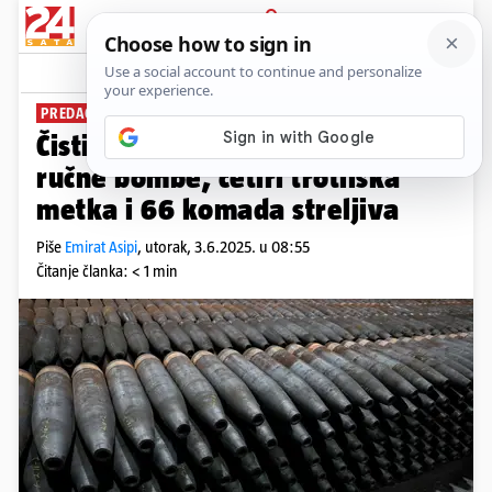
PRIJAVA
News
Komentari
0
PREDAO JE POLICIJI
Čistio podrum pa našao četiri
ručne bombe, četiri trotilska
metka i 66 komada streljiva
Piše
Emirat Asipi
,
utorak, 3.6.2025. u 08:55
Čitanje članka: < 1 min