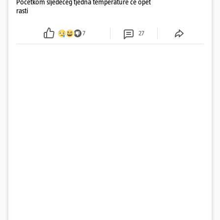
Početkom sljedećeg tjedna temperature će opet
rasti
7
27