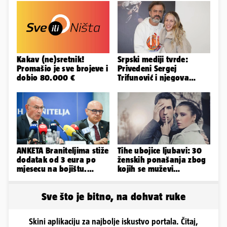
Kakav (ne)sretnik!
Srpski mediji tvrde:
Promašio je sve brojeve i
Privedeni Sergej
dobio 80.000 €
Trifunović i njegova
supruga, izazvali su
incident
ANKETA Braniteljima stiže
Tihe ubojice ljubavi: 30
dodatak od 3 eura po
ženskih ponašanja zbog
mjesecu na bojištu.
kojih se muževi
Slažete li se s time?
emocionalno distanciraju
Sve što je bitno, na dohvat ruke
Skini aplikaciju za najbolje iskustvo portala. Čitaj,