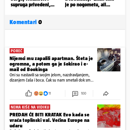
Komentari
0
POREČ
Nijemci mu zapalili apartman. Šteta je
ogromna, a potom ga je šokirao i e-
mail od Bookinga
Oni su nastavili sa svojim jelom, nazdravljanjem,
dizanjem čaša i boca. Čak su nam smetali dok smo
u panici kupili crijeva kako bismo pokušali ugasiti
požar, rekao je vlasnik
11
100
NEMA KIŠE NA VIDIKU
PREDAH ĆE BITI KRATAK Evo kada se
vraća toplinski val. Većina Europe na
udaru