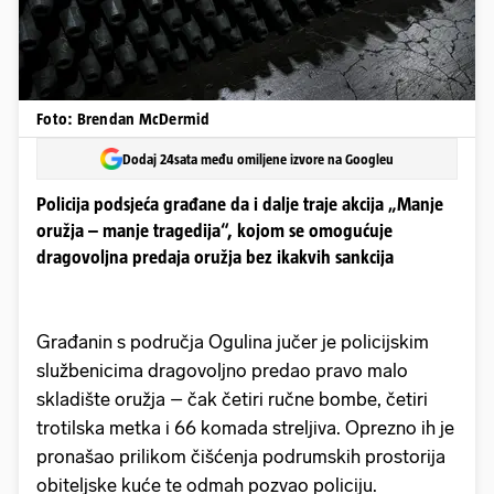
Foto: Brendan McDermid
Dodaj 24sata među omiljene izvore na Googleu
Policija podsjeća građane da i dalje traje akcija „Manje
oružja – manje tragedija“, kojom se omogućuje
dragovoljna predaja oružja bez ikakvih sankcija
Građanin s područja Ogulina jučer je policijskim
službenicima dragovoljno predao pravo malo
skladište oružja – čak četiri ručne bombe, četiri
trotilska metka i 66 komada streljiva. Oprezno ih je
pronašao prilikom čišćenja podrumskih prostorija
obiteljske kuće te odmah pozvao policiju.