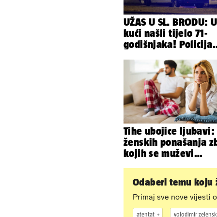
UŽAS U SL. BRODU: 
kući našli tijelo 71-
godišnjaka! Policija
sumnja na nasilnu s
Tihe ubojice ljubavi:
ženskih ponašanja z
kojih se muževi
emocionalno distanc
Odaberi temu koju ž
Primaj sve nove vijesti o
atentat
volodimir zelensk