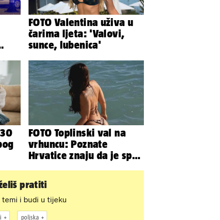
U
FOTO Valentina uživa u
čarima ljeta: 'Valovi,
sunce, lubenica'
mrt
 30
FOTO Toplinski val na
bog
vrhuncu: Poznate
Hrvatice znaju da je spas
iraju
u minijaturnom bikiniju
eliš pratiti
 temi i budi u tijeku
i
poljska