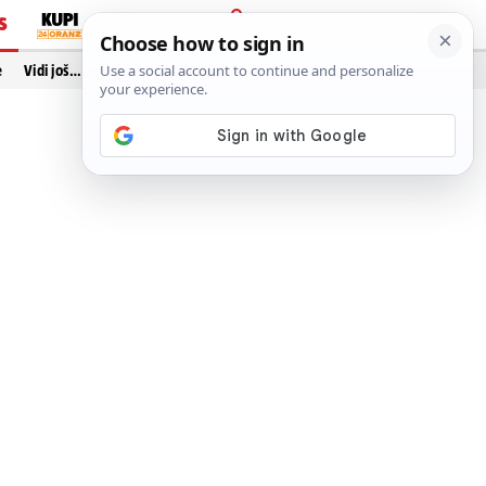
S
PRIJAVA
e
Vidi još…