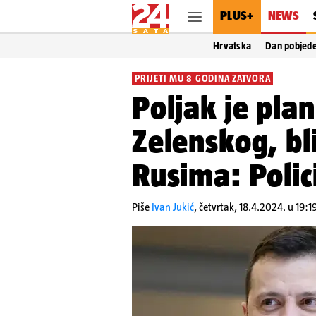
PLUS+
NEWS
Hrvatska
Dan pobjed
PRIJETI MU 8 GODINA ZATVORA
Poljak je pla
Zelenskog, bl
Rusima: Polici
Piše
Ivan Jukić
,
četvrtak, 18.4.2024. u 19:1