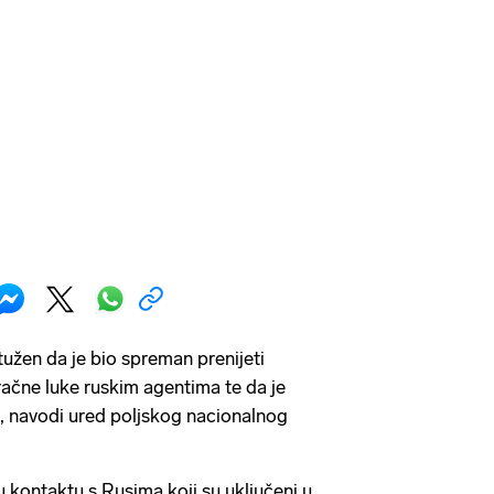
tužen da je bio spreman prenijeti
račne luke ruskim agentima te da je
du, navodi ured poljskog nacionalnog
 u kontaktu s Rusima koji su uključeni u