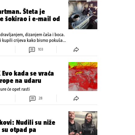
artman. Šteta je
 šokirao i e-mail od
zdravljanjem, dizanjem čaša i boca.
 kupili crijeva kako bismo pokušali
103
 Evo kada se vraća
Europe na udaru
re će opet rasti
28
kovi: Nudili su niže
i su otpad pa