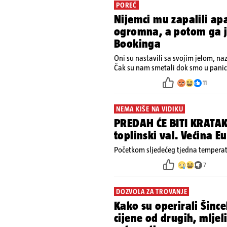
POREČ
Nijemci mu zapalili ap
ogromna, a potom ga je
Bookinga
Oni su nastavili sa svojim jelom, na
Čak su nam smetali dok smo u panici
ugasiti požar, rekao je vlasnik
11
NEMA KIŠE NA VIDIKU
PREDAH ĆE BITI KRATAK
toplinski val. Većina 
Početkom sljedećeg tjedna temperatu
7
DOZVOLA ZA TROVANJE
Kako su operirali Šince
cijene od drugih, mljel