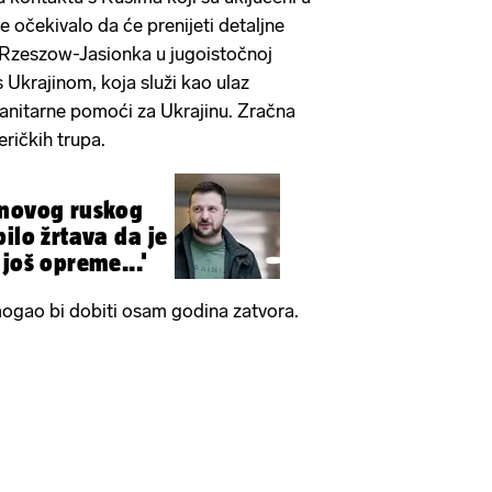
se očekivalo da će prenijeti detaljne
i Rzeszow-Jasionka u jugoistočnoj
 s Ukrajinom, koja služi kao ulaz
nitarne pomoći za Ukrajinu. Zračna
ričkih trupa.
 novog ruskog
ilo žrtava da je
još opreme...'
mogao bi dobiti osam godina zatvora.