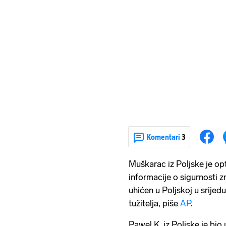
Komentari
3
Muškarac iz Poljske je op
informacije o sigurnosti z
uhićen u Poljskoj u srije
tužitelja, piše
AP
.
Pawel K. iz Poljske je bio