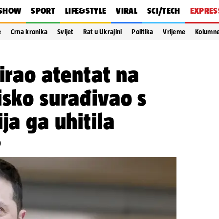
SHOW
SPORT
LIFE&STYLE
VIRAL
SCI/TECH
EXPRES
e
Crna kronika
Svijet
Rat u Ukrajini
Politika
Vrijeme
Kolumn
nirao atentat na
isko surađivao s
ja ga uhitila
9