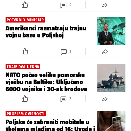
5
POTVRDIO MINISTAR
Amerikanci razmatraju trajnu
vojnu bazu u Poljskoj
1
TRAJE DVA TJEDNA
NATO počeo veliku pomorsku
vježbu na Baltiku: Uključeno
6000 vojnika i 30-ak brodova
2
PROBLEM OVISNOSTI
Poljska će zabraniti mobitele u
školama mlađima od 16: Uvode i