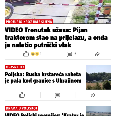
PROJURIO KROZ BALE SIJENA
VIDEO Trenutak užasa: Pijan
traktorom stao na prijelazu, a onda
je naletio putnički vlak
2
6
OPASNA JE!
Poljska: Ruska krstareća raketa
je pala kod granice s Ukrajinom
DRAMA U POLJSKOJ
VIDEO Poljski premijer: 'Krater je