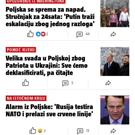
UPOZORENJE IZ WASHINGTONA
Poljska se sprema za napad.
Stručnjak za 24sata: 'Putin traži
eskalaciju zbog jednog razloga'
2
44
POMOĆ KIJEVU
Velika svađa u Poljskoj zbog
Patriota u Ukrajini: Sve ćemo
deklasificirati, pa čitajte
5
NA ISTOČNOM KRILU
Alarm iz Poljske: 'Rusija testira
NATO i prelazi sve crvene linije'
2
13