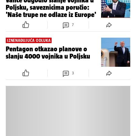
Vance odgodio slanje vojnika u
Poljsku, saveznicima poručio:
'Naše trupe ne odlaze iz Europe'
7
IZNENAĐUJUĆA ODLUKA
Pentagon otkazao planove o
slanju 4000 vojnika u Poljsku
3