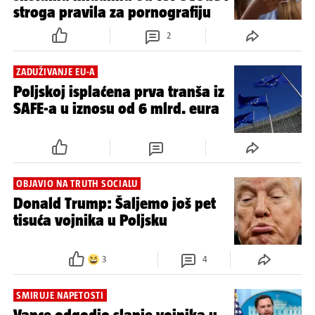
stroga pravila za pornografiju
2
ZADUŽIVANJE EU-A
Poljskoj isplaćena prva tranša iz
SAFE-a u iznosu od 6 mlrd. eura
OBJAVIO NA TRUTH SOCIALU
Donald Trump: Šaljemo još pet
tisuća vojnika u Poljsku
3
4
SMIRUJE NAPETOSTI