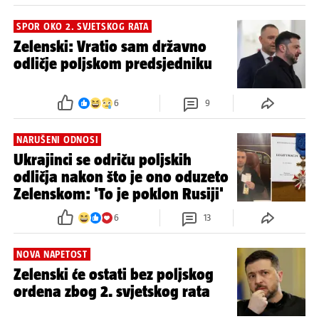
SPOR OKO 2. SVJETSKOG RATA
Zelenski: Vratio sam državno
odličje poljskom predsjedniku
6
9
NARUŠENI ODNOSI
Ukrajinci se odriču poljskih
odličja nakon što je ono oduzeto
Zelenskom: 'To je poklon Rusiji'
6
13
NOVA NAPETOST
Zelenski će ostati bez poljskog
ordena zbog 2. svjetskog rata