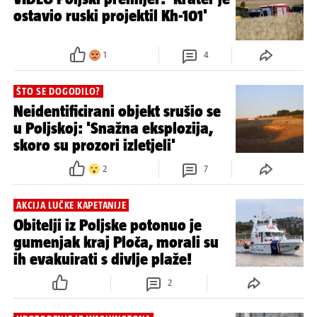
ostavio ruski projektil Kh-101'
1
4
ŠTO SE DOGODILO?
Neidentificirani objekt srušio se
u Poljskoj: 'Snažna eksplozija,
skoro su prozori izletjeli'
2
7
AKCIJA LUČKE KAPETANIJE
Obitelji iz Poljske potonuo je
gumenjak kraj Ploča, morali su
ih evakuirati s divlje plaže!
2