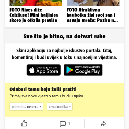
FOTO Nives diže
FOTO Atraktivna
Celzijuse! Mini haljinica
kaubojka živi svoj san i
skoro je otkrila previše
osvaja mreže: Pozira na
konjima, nastupa na
rodeu...
Sve što je bitno, na dohvat ruke
Skini aplikaciju za najbolje iskustvo portala. Čitaj,
komentiraj i budi uvijek u toku s najnovijim vijestima.
Odaberi temu koju želiš pratiti
Primaj sve nove vijesti o temi i budi u tijeku
prometna nesreća
crna kronika
1