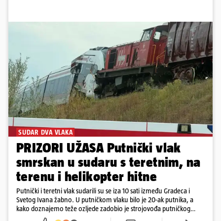
SUDAR DVA VLAKA
PRIZORI UŽASA Putnički vlak
smrskan u sudaru s teretnim, na
terenu i helikopter hitne
Putnički i teretni vlak sudarili su se iza 10 sati između Gradeca i
Svetog Ivana žabno. U putničkom vlaku bilo je 20-ak putnika, a
kako doznajemo teže ozljede zadobio je strojovođa putničkog
vlaka. Zatvoren je promet, a fotoreporteri Prigorskog objavili su