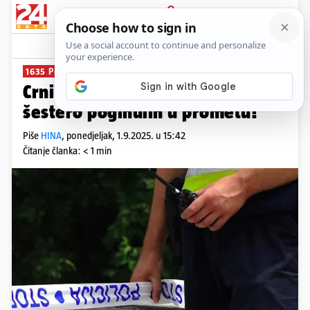
PRIJAVA
News
Komentari
1
1635 PREKORAČENJA BRZINE
Crni vikend na cestama: Čak
šestero poginulih u prometu!
Piše
HINA
,
ponedjeljak, 1.9.2025. u 15:42
Čitanje članka: < 1 min