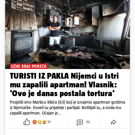
UŽAS KRAJ POREČA
TURISTI IZ PAKLA Nijemci u Istri
mu zapalili apartman! Vlasnik:
'Ovo je danas postala tortura'
Posjetili smo Markicu Kikića (63) koji je iznajmio apartman gostima
iz Njemačke. Doveli su prijatelje i partijali. Roštiljali su, a onda mu
zapalili apartman. Očajan je...
10
96