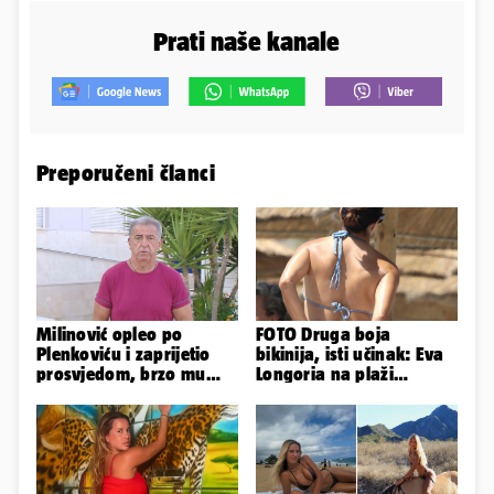
Prati naše kanale
Preporučeni članci
Milinović opleo po
FOTO Druga boja
Plenkoviću i zaprijetio
bikinija, isti učinak: Eva
prosvjedom, brzo mu
Longoria na plaži
stigao odgovor građana
pipkala svoje zanosne
Gospića
obline