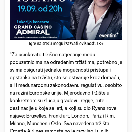
Igre na sreću mogu izazvati ovisnost. 18+
"Za učinkovito tržišno natjecanje medu
poduzetnicima na određenim tržištima, potrebno je
svima osigurati jednake mogućnosti pristupa i
opstanka na tržištu, što se ostvaruje kroz domaću,
ali i međunarodnu zakonodavnu regulativu, osobito
na razini Europske unije. Mjerodavno tržište u
konkretnom su slučaju gradovi i regije, rute i
destinacije u koje se leti, a koji su dio Ryanairove
najave: Bruxelles, Frankfurt, London, Pariz i Rim,
Milano, München i Oslo. Sva navedena tržišta
Croatia Airlines samostalno je razvijao i u njih