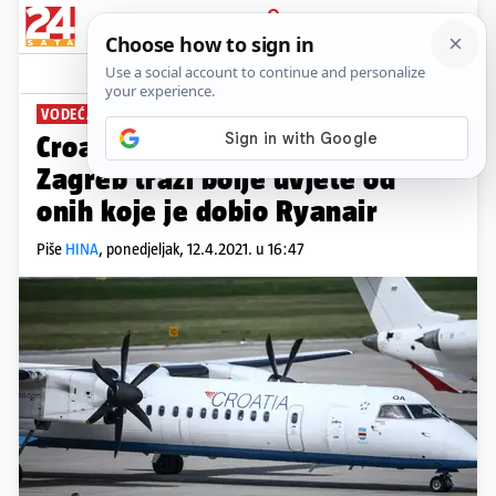
PRIJAVA
News
Komentari
3
VODEĆA HRVATSKA AVIOKOMPANIJA
Croatia Airlines od Zračne luke
Zagreb traži bolje uvjete od
onih koje je dobio Ryanair
Piše
HINA
,
ponedjeljak, 12.4.2021. u 16:47