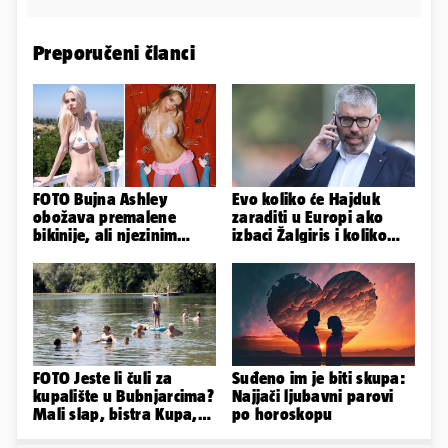
Preporučeni članci
FOTO Bujna Ashley
Evo koliko će Hajduk
obožava premalene
zaraditi u Europi ako
bikinije, ali njezinim
izbaci Žalgiris i koliko
fanovima to uopće ne
ako izbori ligašku fazu
smeta
FOTO Jeste li čuli za
Suđeno im je biti skupa:
kupalište u Bubnjarcima?
Najjači ljubavni parovi
Mali slap, bistra Kupa,
po horoskopu
šumski hlad - prava