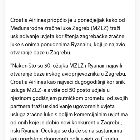
Croatia Airlines priopćio je u ponedjeljak kako od
Međunarodne zračne luke Zagreb (MZLZ) traži
usklađivanje uvjeta korištenja zagrebačke zračne
luke s onima ponuđenima Ryanairu, koji je najavio
otvaranje baze u Zagrebu.
"Nakon što su 30. ožujka MZLZ i Ryanair najavili
otvaranje baze irskog avioprijevoznika u Zagrebu,
Croatia Airlines kao najveći dugogodišnji korisnik
usluga MZLZ-a s više od 50 posto udjela u
njezinom godišnjem putničkom prometu, od svojih
partnera traži usklađivanje ugovorenih uvjeta
usluga zračne luke s boljim komercijalnim uvjetima
od onih koje je dobio novi konkurent u Zagrebu,
irski Ryanair. Očekuje se da će se na sastancima
koji predstoje dogovoriti bolji uvjeti za Croatia