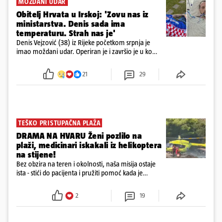
MOŽDANI UDAR
Obitelj Hrvata u Irskoj: 'Zovu nas iz
ministarstva. Denis sada ima
temperaturu. Strah nas je'
Denis Vejzović (38) iz Rijeke početkom srpnja je
imao moždani udar. Operiran je i završio je u komi.
Obitelj ga želi prebaciti u Hrvatsku, kažu kako
tamošnji liječnici ne vjeruju u oporavak: 'Imamo
21
29
72 sata'
TEŠKO PRISTUPAČNA PLAŽA
DRAMA NA HVARU Ženi pozlilo na
plaži, medicinari iskakali iz helikoptera
na stijene!
Bez obzira na teren i okolnosti, naša misija ostaje
ista - stići do pacijenta i pružiti pomoć kada je
najpotrebnija - objavilo je Ministarstvo zdravstva na
Facebooku
2
19