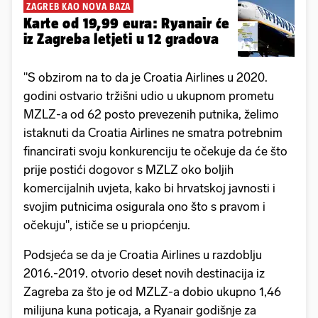
ZAGREB KAO NOVA BAZA
Karte od 19,99 eura: Ryanair će
iz Zagreba letjeti u 12 gradova
"S obzirom na to da je Croatia Airlines u 2020.
godini ostvario tržišni udio u ukupnom prometu
MZLZ-a od 62 posto prevezenih putnika, želimo
istaknuti da Croatia Airlines ne smatra potrebnim
financirati svoju konkurenciju te očekuje da će što
prije postići dogovor s MZLZ oko boljih
komercijalnih uvjeta, kako bi hrvatskoj javnosti i
svojim putnicima osigurala ono što s pravom i
očekuju", ističe se u priopćenju.
Podsjeća se da je Croatia Airlines u razdoblju
2016.-2019. otvorio deset novih destinacija iz
Zagreba za što je od MZLZ-a dobio ukupno 1,46
milijuna kuna poticaja, a Ryanair godišnje za