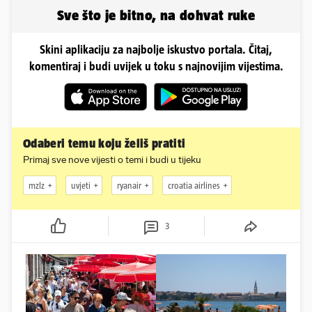
idila!
Sve što je bitno, na dohvat ruke
Skini aplikaciju za najbolje iskustvo portala. Čitaj,
komentiraj i budi uvijek u toku s najnovijim vijestima.
Odaberi temu koju želiš pratiti
Primaj sve nove vijesti o temi i budi u tijeku
mzlz
uvjeti
ryanair
croatia airlines
3