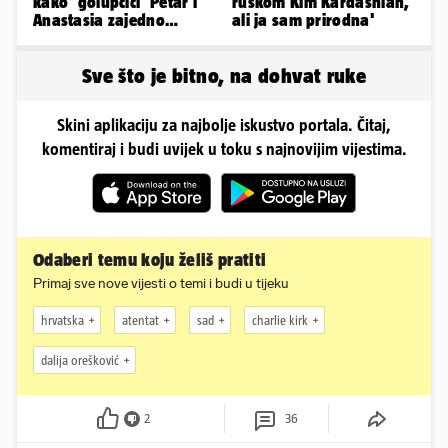
kako 'golupčići' Petar i
ruskom Kim Kardashian,
Anastasia zajedno
ali ja sam prirodna'
provode ljetne dane
Sve što je bitno, na dohvat ruke
Skini aplikaciju za najbolje iskustvo portala. Čitaj,
komentiraj i budi uvijek u toku s najnovijim vijestima.
Odaberi temu koju želiš pratiti
Primaj sve nove vijesti o temi i budi u tijeku
hrvatska
atentat
sad
charlie kirk
dalija orešković
2
36