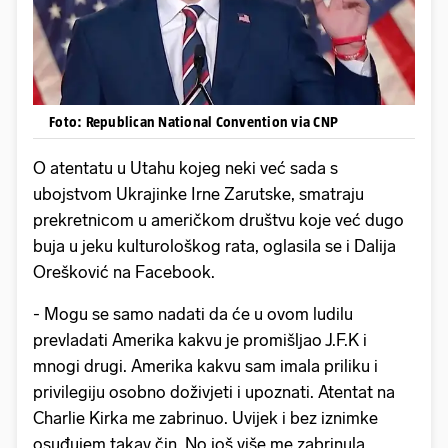
Foto: Republican National Convention via CNP
O atentatu u Utahu kojeg neki već sada s
ubojstvom Ukrajinke Irne Zarutske, smatraju
prekretnicom u američkom društvu koje već dugo
buja u jeku kulturološkog rata, oglasila se i Dalija
Orešković na Facebook.
- Mogu se samo nadati da će u ovom ludilu
prevladati Amerika kakvu je promišljao J.F.K i
mnogi drugi. Amerika kakvu sam imala priliku i
privilegiju osobno doživjeti i upoznati. Atentat na
Charlie Kirka me zabrinuo. Uvijek i bez iznimke
osuđujem takav čin. No još više me zabrinula