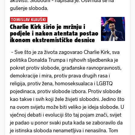
aktivisti. Slobodni - napisala je. Osvrnula se na
gušenje sloboda.
TOMISLAV KLAUŠKI
Charlie Kirk širio je mržnju i
podjele i nakon atentata postao
ikonom ekstremističke desnice
- Sve što je za života zagovarao Charlie Kirk, sva
politika Donalda Trumpa i njihovih sljedbenika je
pokret protiv slobode, građanske ravnopravnosti,
demokracije i mira, protiv prava drugih rasa i
religija, protiv žena, homoseksualaca i LGBTQ
pojedinaca, protiv slobode izbora. Protiv slobode
kao takve i svih koji žele živjeti slobodni. Jedino što
na ovom svijetu može biti veliko je ideja slobode. U
vječnoj debati i evoluciji što taj pojam znači, svijet
je padao u ponor svaki puta kada se zaboravilo da
je istinska sloboda nenametljiva i nenasilna. Tom