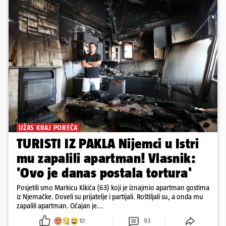
UŽAS KRAJ POREČA
TURISTI IZ PAKLA Nijemci u Istri
mu zapalili apartman! Vlasnik:
'Ovo je danas postala tortura'
Posjetili smo Markicu Kikića (63) koji je iznajmio apartman gostima
iz Njemačke. Doveli su prijatelje i partijali. Roštiljali su, a onda mu
zapalili apartman. Očajan je...
10
93