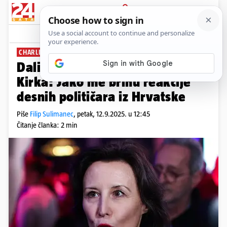
PRIJAVA
News
Komentari
36
CHARLIE KIRK
Dalija Orešković o atentatu na
Kirka: Jako me brinu reakcije
desnih političara iz Hrvatske
Piše
Filip Sulimanec
,
petak, 12.9.2025. u 12:45
Čitanje članka: 2 min