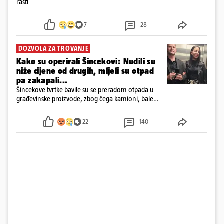
rasti
7
28
DOZVOLA ZA TROVANJE
Kako su operirali Šincekovi: Nudili su
niže cijene od drugih, mljeli su otpad
pa zakapali...
Šincekove tvrtke bavile su se preradom otpada u
građevinske proizvode, zbog čega kamioni, bale
plastike i samljeveni materijal dugo nisu izazivali
sumnju
22
140