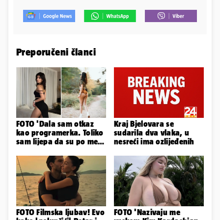
Preporučeni članci
FOTO 'Dala sam otkaz
Kraj Bjelovara se
kao programerka. Toliko
sudarila dva vlaka, u
sam lijepa da su po meni
nesreći ima ozlijeđenih
napravili lutku'
FOTO Filmska ljubav! Evo
FOTO 'Nazivaju me